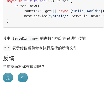
async
fn
file_router
()
-> 
Router
{
Router
::
new
()
.
route
(
"/"
,
get
(
||
async
{
"Hello, World!"
}))
.
nest_service
(
"/static/"
,
ServeDir
::
new
(
"."
)
}
其中
的参数可指定路径进行传输
ServeDir::new
表示传输当前命令执行路径的所有文件
"."
反馈
当前页面对你有帮助吗？
是
否