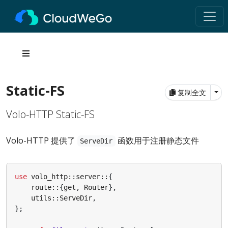
Static-FS
Tog
复制全文
Volo-HTTP Static-FS
Volo-HTTP 提供了
函数用于注册静态文件
ServeDir
use
volo_http
::
server
::
{
route
::
{
get
,
Router
},
utils
::
ServeDir
,
};