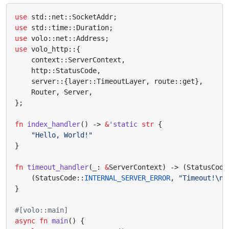
use
std
::
net
::
SocketAddr
;
use
std
::
time
::
Duration
;
use
volo
::
net
::
Address
;
use
volo_http
::
{
context
::
ServerContext
,
http
::
StatusCode
,
server
::
{
layer
::
TimeoutLayer
,
route
::
get
},
Router
,
Server
,
};
fn
index_handler
()
-> 
&
'static
str
{
"Hello, World!"
}
fn
timeout_handler
(
_
: 
&
ServerContext
)
-> 
(
StatusCode
(
StatusCode
::
INTERNAL_SERVER_ERROR
,
"Timeout!
\n
"
}
#[volo::main]
async
fn
main
()
{