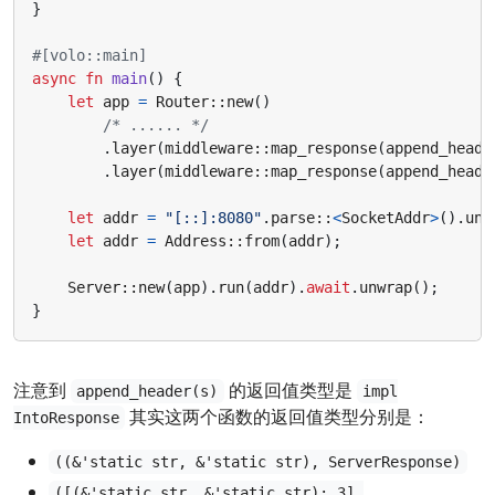
}
#[volo::main]
async
fn
main
()
{
let
app
=
Router
::
new
()
/* ...... */
.
layer
(
middleware
::
map_response
(
append_heade
.
layer
(
middleware
::
map_response
(
append_heade
let
addr
=
"[::]:8080"
.
parse
::
<
SocketAddr
>
().
unw
let
addr
=
Address
::
from
(
addr
);
Server
::
new
(
app
).
run
(
addr
).
await
.
unwrap
();
}
注意到
的返回值类型是
append_header(s)
impl
其实这两个函数的返回值类型分别是：
IntoResponse
((&'static str, &'static str), ServerResponse)
([(&'static str, &'static str); 3],