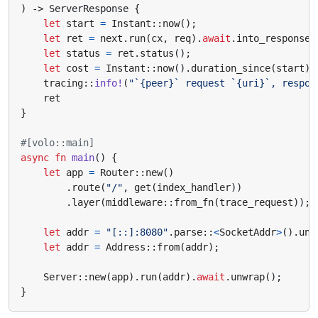
)
-> 
ServerResponse
{
let
start
=
Instant
::
now
();
let
ret
=
next
.
run
(
cx
,
req
).
await
.
into_response
(
let
status
=
ret
.
status
();
let
cost
=
Instant
::
now
().
duration_since
(
start
);
tracing
::
info!
(
"`{peer}` request `{uri}`, respon
ret
}
#[volo::main]
async
fn
main
()
{
let
app
=
Router
::
new
()
.
route
(
"/"
,
get
(
index_handler
))
.
layer
(
middleware
::
from_fn
(
trace_request
));
let
addr
=
"[::]:8080"
.
parse
::
<
SocketAddr
>
().
unw
let
addr
=
Address
::
from
(
addr
);
Server
::
new
(
app
).
run
(
addr
).
await
.
unwrap
();
}