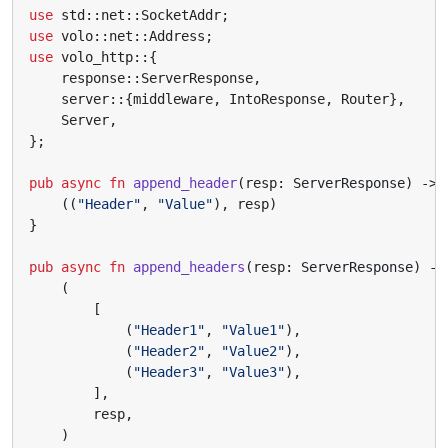
use
std
::
net
::
SocketAddr
;
use
volo
::
net
::
Address
;
use
volo_http
::
{
response
::
ServerResponse
,
server
::
{
middleware
,
IntoResponse
,
Router
},
Server
,
};
pub
async
fn
append_header
(
resp
: 
ServerResponse
)
-> 
((
"Header"
,
"Value"
),
resp
)
}
pub
async
fn
append_headers
(
resp
: 
ServerResponse
)
->
(
[
(
"Header1"
,
"Value1"
),
(
"Header2"
,
"Value2"
),
(
"Header3"
,
"Value3"
),
],
resp
,
)