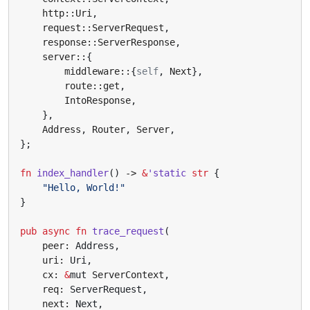
http
::
Uri
,
request
::
ServerRequest
,
response
::
ServerResponse
,
server
::
{
middleware
::
{
self
,
Next
},
route
::
get
,
IntoResponse
,
},
Address
,
Router
,
Server
,
};
fn
index_handler
()
-> 
&
'static
str
{
"Hello, World!"
}
pub
async
fn
trace_request
(
peer
: 
Address
,
uri
: 
Uri
,
cx
: 
&
mut
ServerContext
,
req
: 
ServerRequest
,
next
: 
Next
,