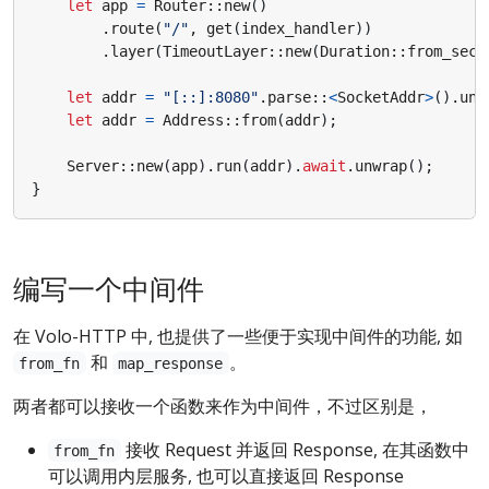
let
app
=
Router
::
new
()
.
route
(
"/"
,
get
(
index_handler
))
.
layer
(
TimeoutLayer
::
new
(
Duration
::
from_secs
let
addr
=
"[::]:8080"
.
parse
::
<
SocketAddr
>
().
unw
let
addr
=
Address
::
from
(
addr
);
Server
::
new
(
app
).
run
(
addr
).
await
.
unwrap
();
}
编写一个中间件
在 Volo-HTTP 中, 也提供了一些便于实现中间件的功能, 如
和
。
from_fn
map_response
两者都可以接收一个函数来作为中间件，不过区别是，
接收 Request 并返回 Response, 在其函数中
from_fn
可以调用内层服务, 也可以直接返回 Response