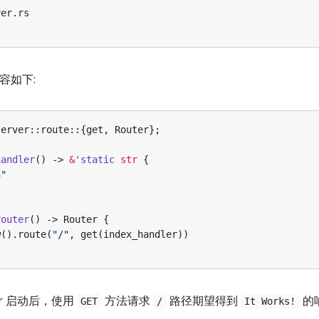
容如下:
server
::
route
::
{
get
,
Router
};
handler
()
-> 
&
'static
str
{
n
"
router
()
-> 
Router
{
w
().
route
(
"/"
,
get
(
index_handler
))
er 启动后，使用
方法请求
路径期望得到
的
GET
/
It Works!