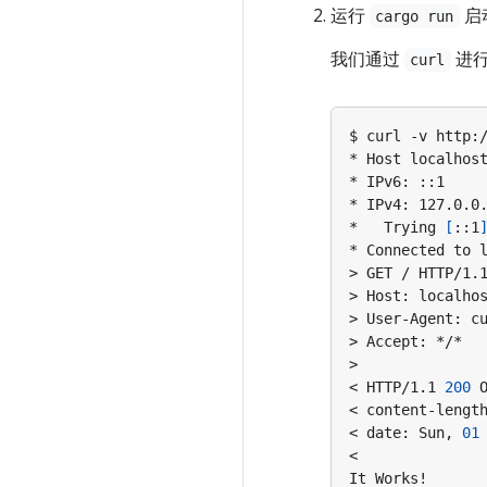
运行
启
cargo run
我们通过
进
curl
*   Trying 
[
::1
* Connected to 
< HTTP/1.1 
200
< content-lengt
< date: Sun, 
01