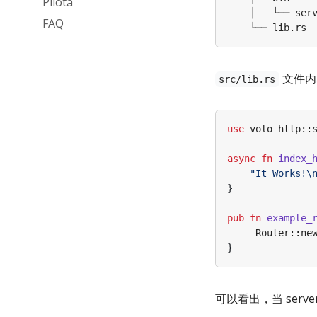
Pilota
FAQ
文件内
src/lib.rs
use
volo_http
::
async
fn
index_
"It Works!
\
}
pub
fn
example_
Router
::
ne
}
可以看出，当 serv