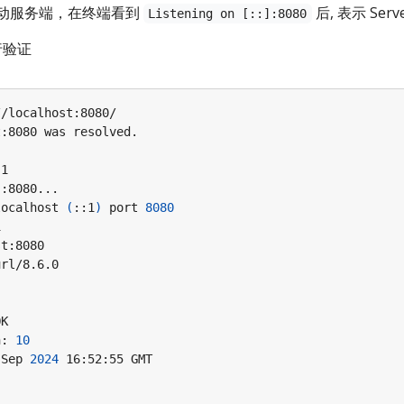
动服务端，在终端看到
后, 表示 Se
Listening on [::]:8080
行验证
]
localhost 
(
::1
)
 port 
8080
h: 
10
 Sep 
2024