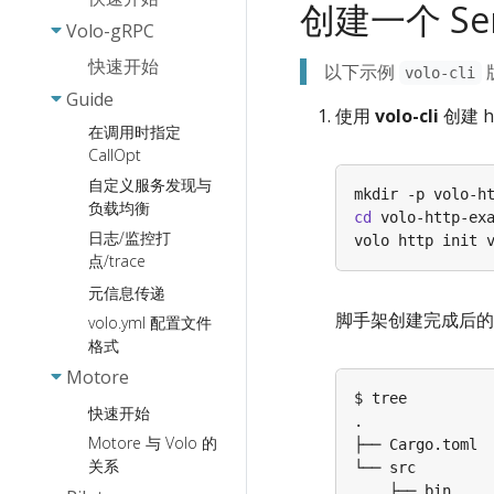
创建一个 Ser
路由响应
Volo-gRPC
Static-FS
快速开始
以下示例
volo-cli
中间件
Guide
使用
volo-cli
创建 h
WebSocket
在调用时指定
CallOpt
自定义服务发现与
负载均衡
cd
日志/监控打
点/trace
元信息传递
脚手架创建完成后的
volo.yml 配置文件
格式
Motore
快速开始
Motore 与 Volo 的
关系