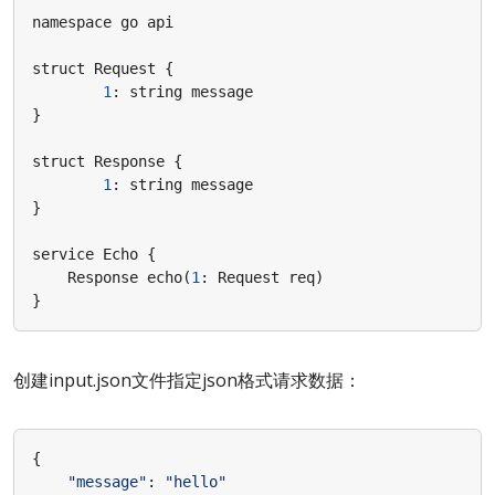
namespace
go
api
struct
Request
{
1
:
string
message
}
struct
Response
{
1
:
string
message
}
service
Echo
{
Response
echo
(
1
:
Request
req
)
}
创建input.json文件指定json格式请求数据：
{
"message"
:
"hello"