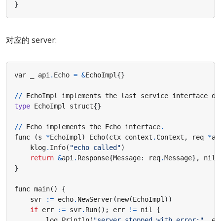
}
对应的 server:
var
_
api
.
Echo
=
&
EchoImpl
{}
//
EchoImpl
implements
the
last
service
interface
de
type
EchoImpl
struct
{}
//
Echo
implements
the
Echo
interface
.
func
(
s
*
EchoImpl
)
Echo
(
ctx
context
.
Context
,
req
*
ap
klog
.
Info
(
"echo called"
)
return
&
api
.
Response
{
Message
:
req
.
Message
},
nil
}
func
main
()
{
svr
:=
echo
.
NewServer
(
new
(
EchoImpl
))
if
err
:=
svr
.
Run
();
err
!=
nil
{
log
.
Println
(
"server stopped with error:"
,
er