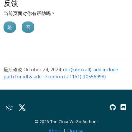
反馈
当前页面对你有帮助吗？
是
否
最后修改 October 24, 2024:
doc(kitexcall): add include
path for idl & add -e option (#1161) (f0556998)
© 2026 The CloudWeGo Authors
About
|
License