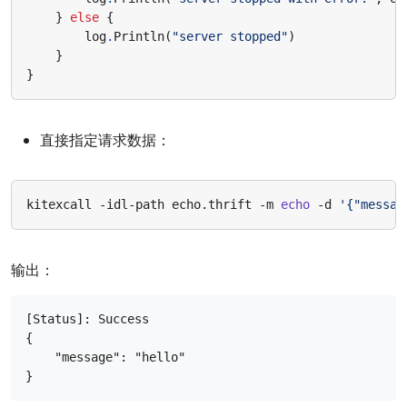
}
else
{
log
.
Println
(
"server stopped"
)
}
}
直接指定请求数据：
kitexcall -idl-path echo.thrift -m 
echo
 -d 
'{"messag
输出：
[Status]: Success

{

    "message": "hello"
