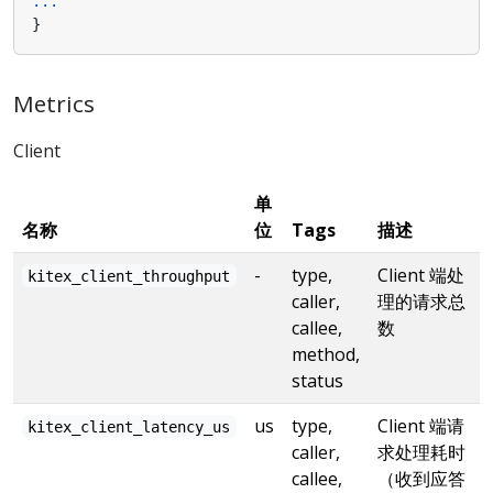
...
}
Metrics
Client
单
名称
位
Tags
描述
-
type,
Client 端处
kitex_client_throughput
caller,
理的请求总
callee,
数
method,
status
us
type,
Client 端请
kitex_client_latency_us
caller,
求处理耗时
callee,
（收到应答