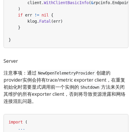
client
.
WithClientBasicInfo
(
&
rpcinfo
.
Endpoint
)
if
err
!=
nil
{
klog
.
Fatal
(
err
)
}
}
Server
注意事项：通过
创建的
NewOpenTelemetryProvider
provider实例会持有trace/metric exporter client，在重复
初始化时需要显式调用前一个实例的
方法来关闭
Shutdown
其维护的所有exporter client，否则将导致资源泄露和网络
连接混乱问题。
import
(
...