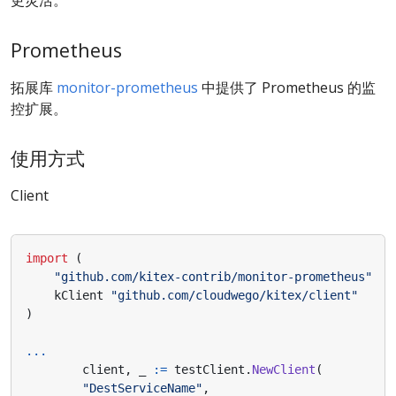
Prometheus
拓展库
monitor-prometheus
中提供了 Prometheus 的监
控扩展。
使用方式
Client
import
(
"github.com/kitex-contrib/monitor-prometheus"
kClient
"github.com/cloudwego/kitex/client"
)
...
client
,
_
:=
testClient
.
NewClient
(
"DestServiceName"
,