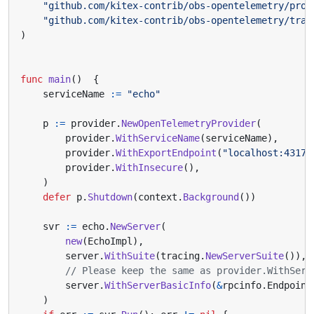
"github.com/kitex-contrib/obs-opentelemetry/prov
"github.com/kitex-contrib/obs-opentelemetry/trac
)
func
main
()
{
serviceName
:=
"echo"
p
:=
provider
.
NewOpenTelemetryProvider
(
provider
.
WithServiceName
(
serviceName
),
provider
.
WithExportEndpoint
(
"localhost:4317"
provider
.
WithInsecure
(),
)
defer
p
.
Shutdown
(
context
.
Background
())
svr
:=
echo
.
NewServer
(
new
(
EchoImpl
),
server
.
WithSuite
(
tracing
.
NewServerSuite
()),
// Please keep the same as provider.WithServ
server
.
WithServerBasicInfo
(
&
rpcinfo
.
Endpoint
)