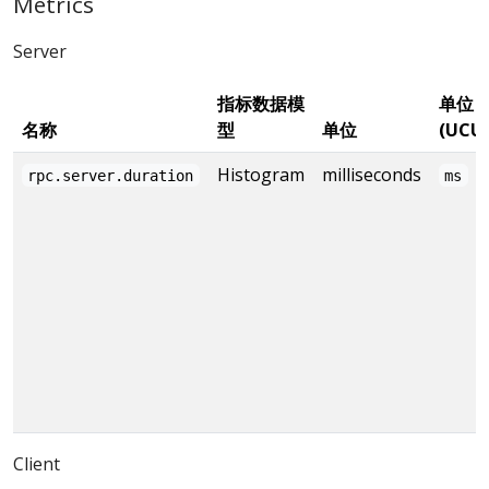
Metrics
Server
指标数据模
单位
名称
型
单位
(UCU
Histogram
milliseconds
rpc.server.duration
ms
Client