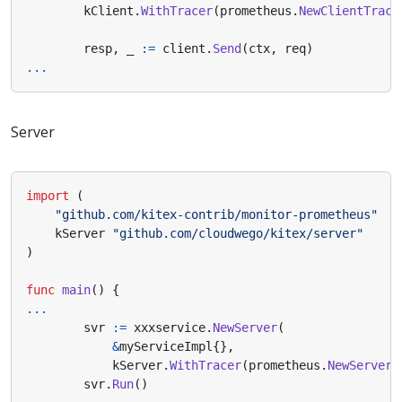
kClient
.
WithTracer
(
prometheus
.
NewClientTrace
resp
,
_
:=
client
.
Send
(
ctx
,
req
)
...
Server
import
(
"github.com/kitex-contrib/monitor-prometheus"
kServer
"github.com/cloudwego/kitex/server"
)
func
main
()
{
...
svr
:=
xxxservice
.
NewServer
(
&
myServiceImpl
{},
kServer
.
WithTracer
(
prometheus
.
NewServerT
svr
.
Run
()