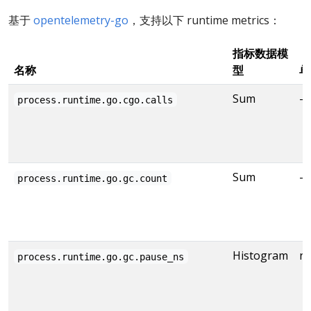
基于
opentelemetry-go
，支持以下 runtime metrics：
指标数据模
名称
型
单
Sum
-
process.runtime.go.cgo.calls
Sum
-
process.runtime.go.gc.count
Histogram
n
process.runtime.go.gc.pause_ns