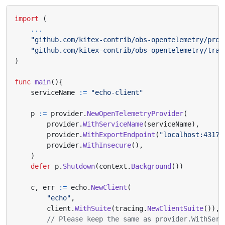
import
(
...
"github.com/kitex-contrib/obs-opentelemetry/prov
"github.com/kitex-contrib/obs-opentelemetry/trac
)
func
main
(){
serviceName
:=
"echo-client"
p
:=
provider
.
NewOpenTelemetryProvider
(
provider
.
WithServiceName
(
serviceName
),
provider
.
WithExportEndpoint
(
"localhost:4317"
provider
.
WithInsecure
(),
)
defer
p
.
Shutdown
(
context
.
Background
())
c
,
err
:=
echo
.
NewClient
(
"echo"
,
client
.
WithSuite
(
tracing
.
NewClientSuite
()),
// Please keep the same as provider.WithServ