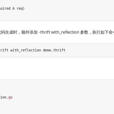
quired
A
req
)
在代码生成时，额外添加 -thrift with_reflection 参数，执行如下
hrift
with_reflection
demo
.
thrift
tion
.
go