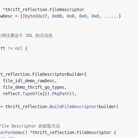
t
*
thrift_reflection
.
FileDescriptor
awDesc
=
[]
byte
{
0x1f
,
0x8b
,
0x8
,
0x0
,
0x0
,
......
}
局注册这个 IDL 的元信息
ift
!=
nil
{
ft_reflection
.
FileDescriptorBuilder
{
file_idl_demo_rawDesc
,
file_demo_thrift_go_types
,
:
reflect
.
TypeOf
(
x
{}).
PkgPath
(),
=
thrift_reflection
.
BuildFileDescriptor
(
builder
)
ile Descriptor 的获取方法
torForDemo
()
*
thrift_reflection
.
FileDescriptor
{