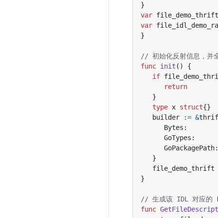
}
var
file_demo_thrif
var
file_idl_demo_r
}
// 初始化反射信息，并全
func
init
()
{
if
file_demo_thr
return
}
type
x
struct
{}
builder
:=
&
thri
Bytes
:
GoTypes
:
GoPackagePath
}
file_demo_thrift
}
// 生成该 IDL 对应的 F
func
GetFileDescrip