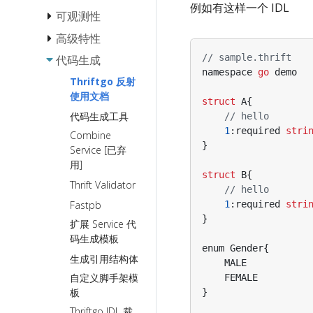
例如有这样一个 IDL
StreamX
可观测性
负载均衡
协议
StreamX 基
超时控制
高级特性
埋点粒度
础流编程
请求重试
// sample.thrift
直连访问
链路跟踪
传输协议
代码生成
Payload 校验
StreamX 流
namespace
go
demo
熔断
Streaming
连接类型
日志
泛化调用
Thriftgo 反射
中间件最佳
使用文档
Fallback
实践
业务异常
序列化协
gRPC
struct
A
{
Metainfo
基本使用
代码生成工具
议
流错误处理
// hello
限流
预热
Thrift-HTTP
Thrift
Server SDK化
最佳实践
1
:
required
stri
Combine
映射的 IDL
Streaming
自定义访问控制
Panic 处理
Binary
定制框架错误处
}
Service [已弃
StreamX 流
规范
over
理
框架 RPC 信息
Protobuf
用]
元消息透传
gRPC
泛化调用接
的获取
服务端 启动/退
struct
B
{
最佳实践
Hessian2
Thrift Validator
入
gRPC
出 前后定制业
// hello
流生命周期
dynamicgo
Streaming
务逻辑
Fastpb
1
:
required
stri
控制最佳实
指南
优雅
}
扩展 Service 代
gRPC Proxy
践
退出
使用 Thrift
码生成模板
Frugal
StreamX 流
反射提升泛
enum
Gender
{
生成引用结构体
超时控制
化调用性能
MALE
xDS 支持
自定义脚手架模
FEMALE
流式细粒度
按需序列化使用
板
}
事件追踪
指南
Thriftgo IDL 裁