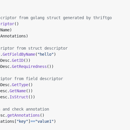
scriptor from golang struct generated by thriftgo
criptor
()
.
Name
)
.
Annotations
)
criptor from struct descriptor
c
.
GetFieldByName
(
"hello"
)
oDesc
.
GetID
())
oDesc
.
GetRequiredness
())
riptor from field descriptor    
oDesc
.
GetType
()
Desc
.
GetName
())
Desc
.
IsStruct
())
n and check annotation
esc
.
getAnnotations
()
tations
[
"key"
]
==
"value1"
)