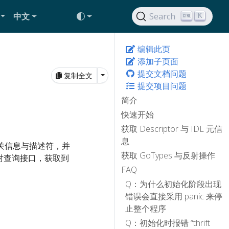
中文
Search
K
编辑此页
添加子页面
提交文档问题
Toggle Dropdown
复制全文
提交项目问题
简介
快速开始
获取 Descriptor 与 IDL 元信
息
L 的相关信息与描述符，并
获取 GoTypes 与反射操作
反射查询接口，获取到
FAQ
Q：为什么初始化阶段出现
错误会直接采用 panic 来停
止整个程序
Q：初始化时报错 “thrift