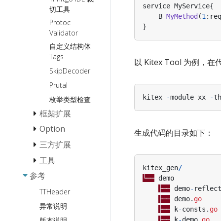
StreamX 流
请求成本度量
service
MyService
{
切工具
编程常见问
B
MyMethod
(
1
:
re
单 Server 多
题 QA
Protoc
}
Service
Validator
Goroutine-
单 Server 多
自定义结构体
Local-Storage
Service
Tags
以 Kitex Tool 为例，
功能使用
多 Service
SkipDecoder
Proxy 应用开发
多 Handler
Prutal
指南
生成
kitex
-
module
xx
-
t
枚举类型检查
框架扩展
Option
Middleware 扩
生成代码的目录如下：
展
三方扩展
Client Option
Suite 扩展
Server Option
工具
服务发现
服务注册扩展
kitex_gen
/
Call Option
参考
配置中心
kitexcall: 发送
Etcd
└──
demo
服务发现扩展
JSON 格式 RPC
├──
demo
-
reflec
Consul
TTHeader
可观测性
Etcd
请求的 CLI 工具
负载均衡扩展
├──
demo
.
go
Eureka
异常说明
Apollo
├──
k
-
consts
.
go
监控扩展
Nacos
版本说明
Nacos
├──
k
-
demo
.
go