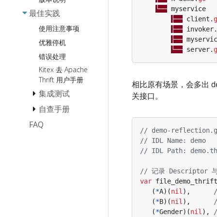
编解码 (协议) 扩
└──
myservice
Polaris
最佳实践
展
File
├──
client
.
ServiceComb
传输模块扩展
Zookeeper
使用注意事项
├──
invoker
Transport
├──
myservi
Zookeeper
Consul
优雅停机
Pipeline-Bound
└──
server
.
DNS
错误处理
扩展
服务过滤
Kitex 去 Apache
元信息传递扩展
Thrift 用户手册
相比原有场景，会多出 demo
诊断模块扩展
集成测试
关接口。
已实现的扩展
自查手册
如何 Mock
Client 调用
FAQ
Panic 自查手册
// demo-reflection.
高效 Debug
内存泄漏自查手
// IDL Name: demo
册
// IDL Path: demo.t
FastWrite/FastRead
报错 Panic
// 记录 Descriptor
var
file_demo_thrif
(
*
A
)(
nil
),
(
*
B
)(
nil
),
(
*
Gender
)(
nil
),