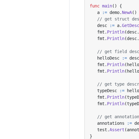
func
main
()
{
a
:=
demo
.
NewA
()
// get struct de
desc
:=
a
.
GetDes
fmt
.
Println
(
desc
fmt
.
Println
(
desc
// get field des
helloDesc
:=
des
fmt
.
Println
(
hell
fmt
.
Println
(
hell
// get type desc
typeDesc
:=
hell
fmt
.
Println
(
type
fmt
.
Println
(
type
// get annotatio
annotations
:=
d
test
.
Assert
(
anno
}