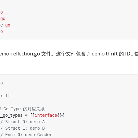
go
.
go
ce
.
go
go
-reflection.go 文件。这个文件包含了 demo.thrift 的 I
go
hrift
 与 Go Type 的对应关系
t_go_types
=
[]
interface
{}{
// Struct 0: demo.A
// Struct 1: demo.B
// Enum 0: demo.Gender