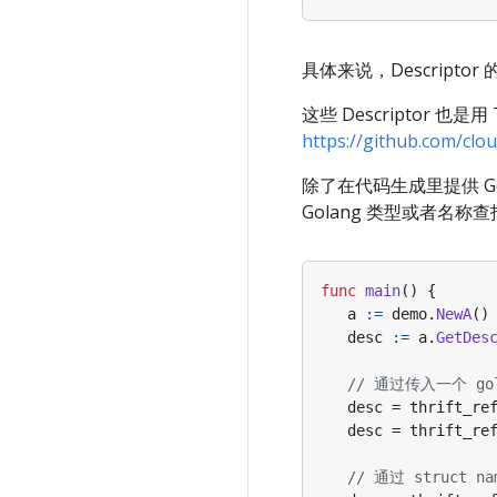
具体来说，Descript
这些 Descriptor 也是用 
https://github.com/clo
除了在代码生成里提供 Golan
Golang 类型或者名称查找 
func
main
()
{
a
:=
demo
.
NewA
()
desc
:=
a
.
GetDes
// 通过传入一个 go
desc
=
thrift_re
desc
=
thrift_re
// 通过 struct 