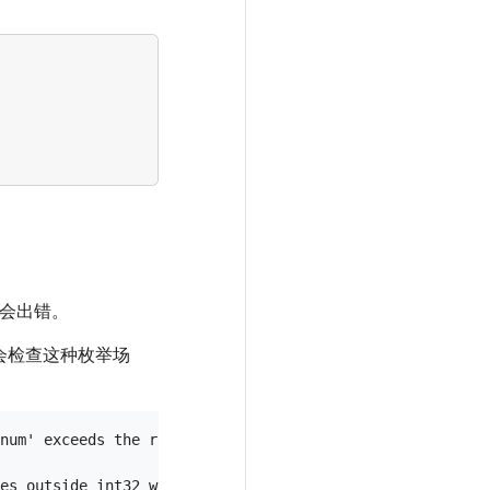
定会出错。
之后，会检查这种枚举场
num' exceeds the range of int32.

es outside int32 will overflow.
