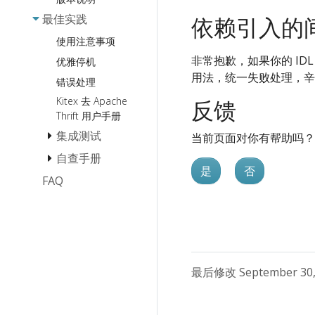
编解码 (协议) 扩
Polaris
最佳实践
展
依赖引入的
File
ServiceComb
传输模块扩展
Zookeeper
使用注意事项
Transport
Zookeeper
非常抱歉，如果你的 ID
Consul
优雅停机
Pipeline-Bound
用法，统一失败处理，辛苦
DNS
错误处理
扩展
服务过滤
Kitex 去 Apache
反馈
元信息传递扩展
Thrift 用户手册
诊断模块扩展
集成测试
当前页面对你有帮助吗？
已实现的扩展
自查手册
如何 Mock
是
否
Client 调用
FAQ
Panic 自查手册
高效 Debug
内存泄漏自查手
册
FastWrite/FastRead
报错 Panic
最后修改 September 30,