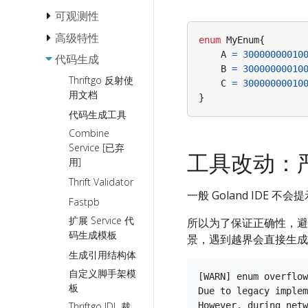
StreamX
可观测性
负载均衡
协议
StreamX 基
超时控制
高级特性
埋点粒度
enum
MyEnum
{
础流编程
A
=
30000000010
请求重试
直连访问
链路跟踪
传输协议
代码生成
Payload 校验
StreamX 流
B
=
30000000010
熔断
Streaming
连接类型
日志
泛化调用
Thriftgo 反射使
中间件最佳
C
=
30000000010
用文档
Fallback
实践
业务异常
序列化协
gRPC
}
Metainfo
基本使用
代码生成工具
议
流错误处理
限流
预热
Thrift-HTTP
Thrift
Server SDK化
最佳实践
Combine
映射的 IDL
Streaming
自定义访问控制
Panic 处理
Binary
定制框架错误处
Service [已弃
StreamX 流
规范
over
理
工具改动：
框架 RPC 信息
Protobuf
用]
元消息透传
gRPC
泛化调用接
的获取
服务端 启动/退
最佳实践
Hessian2
Thrift Validator
入
gRPC
出 前后定制业
一般 Goland IDE
流生命周期
dynamicgo
Streaming
务逻辑
Fastpb
控制最佳实
指南
优雅
扩展 Service 代
gRPC Proxy
所以为了保证正确性，避免风险隐
践
退出
使用 Thrift
码生成模板
景，遇到越界会直接生成
Frugal
StreamX 流
反射提升泛
生成引用结构体
超时控制
化调用性能
xDS 支持
自定义脚手架模
流式细粒度
[WARN] enum overflow
按需序列化使用
板
事件追踪
Due to legacy implem
指南
Thriftgo IDL 裁
However, during netw