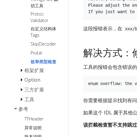
StreamX 流
请求成本度量
切工具
Please adjust the en
编程常见问
单 Server 多
题 QA
Protoc
Service
Validator
这段报错表示，在
Goroutine-
单 Server 多
自定义结构体
xxx/
Local-Storage
Service
Tags
功能使用
多 Service
SkipDecoder
解决方式：
Proxy 应用开发
多 Handler
Prutal
指南
生成
枚举类型检查
工具的报错会包含错误的
框架扩展
Option
Middleware 扩
展
三方扩展
Client Option
Suite 扩展
Server Option
工具
服务发现
你需要根据提示找到有问题的枚
服务注册扩展
Call Option
参考
配置中心
kitexcall: 发送
Etcd
如果这个 IDL 属于其他
服务发现扩展
JSON 格式 RPC
Consul
TTHeader
可观测性
Etcd
请求的 CLI 工具
负载均衡扩展
该拦截检查暂不支持跳过
Eureka
异常说明
Apollo
监控扩展
Nacos
版本说明
Nacos