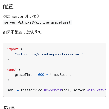
配置
创建 Server 时，传入
server.WithExitWaitTime(graceTime)
如果不配置，默认
5 s
。
import
(
"github.com/cloudwego/kitex/server"
)
const
(
graceTime
=
600
*
time
.
Second
)
svr
:=
testservice
.
NewServer
(
hdl
,
server
.
WithExitWai
反馈