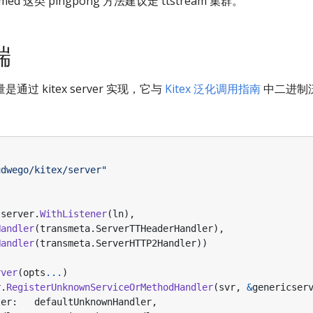
med 这类 pingpong 方法建议走 ttstream 集群。
端
量是通过 kitex server 实现，它与
Kitex 泛化调用指南
中二进制泛化
udwego/kitex/server"
server
.
WithListener
(
ln
),
Handler
(
transmeta
.
ServerTTHeaderHandler
),
Handler
(
transmeta
.
ServerHTTP2Handler
))
rver
(
opts
...
)
r
.
RegisterUnknownServiceOrMethodHandler
(
svr
,
&
genericser
ler
:
defaultUnknownHandler
,