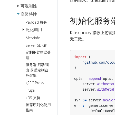
议的请求。ttheader/fra
StreamX
可观测性
负载均衡
协议
StreamX 基
超时控制
高级特性
埋点粒度
初始化服务
础流编程
请求重试
直连访问
链路跟踪
传输协议
Payload 校验
StreamX 流
熔断
Streaming
连接类型
日志
泛化调用
中间件最佳
Kitex proxy 接收上游流
Fallback
实践
业务异常
序列化协
gRPC
Metainfo
基本使用
无二致。
议
流错误处理
限流
预热
Thrift-HTTP
Thrift
Server SDK化
最佳实践
映射的 IDL
Streaming
自定义访问控制
Panic 处理
Binary
定制框架错误处
StreamX 流
规范
over
import
(
理
框架 RPC 信息
Protobuf
元消息透传
gRPC
泛化调用接
"github.com/clo
的获取
服务端 启动/退
最佳实践
Hessian2
入
gRPC
)
出 前后定制业
流生命周期
dynamicgo
Streaming
务逻辑
控制最佳实
指南
优雅
opts
=
append
(
opts
,
gRPC Proxy
践
退出
server
.
WithMeta
使用 Thrift
server
.
WithMeta
Frugal
StreamX 流
反射提升泛
超时控制
化调用性能
xDS 支持
svr
:=
server
.
NewSe
流式细粒度
按需序列化使用
err
:=
genericserve
事件追踪
指南
DefaultHand