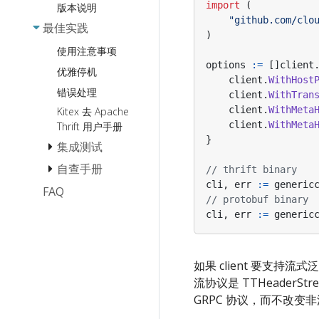
Nacos
import
(
版本说明
Nacos
编解码 (协议) 扩
码生成模板
"github.com/clo
Polaris
最佳实践
展
File
生成引用结构体
)
ServiceComb
传输模块扩展
Zookeeper
使用注意事项
自定义脚手架模
options
:=
[]
client
Transport
板
Zookeeper
Consul
优雅停机
client
.
WithHost
Pipeline-Bound
Thriftgo IDL 裁
DNS
错误处理
client
.
WithTran
扩展
切工具
服务过滤
client
.
WithMeta
Kitex 去 Apache
元信息传递扩展
Protoc
client
.
WithMeta
Thrift 用户手册
Validator
诊断模块扩展
}
集成测试
自定义结构体
已实现的扩展
自查手册
如何 Mock
Tags
// thrift binary
Client 调用
cli
,
err
:=
generic
FAQ
SkipDecoder
Panic 自查手册
// protobuf binary
高效 Debug
内存泄漏自查手
Prutal
cli
,
err
:=
generic
册
枚举类型检查
FastWrite/FastRead
报错 Panic
如果 client 要支持
流协议是 TTHeaderSt
GRPC 协议，而不改变非流