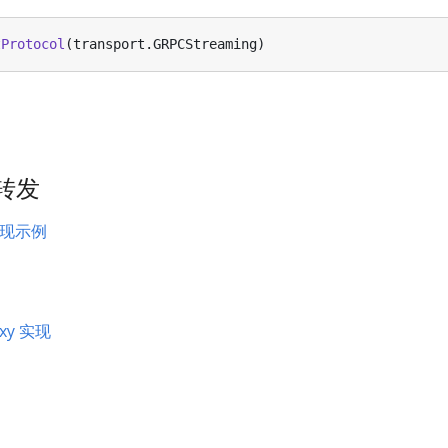
tProtocol
(
transport
.
GRPCStreaming
)
量转发
 实现示例
xy 实现