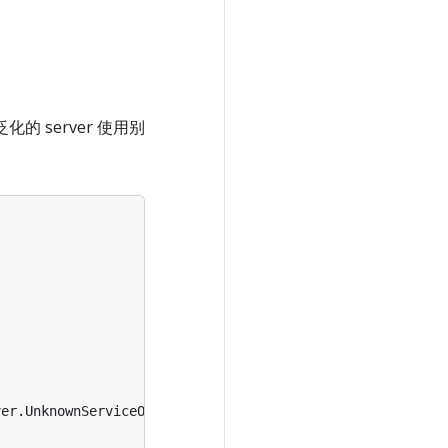
的 server 使用别
ver
.
UnknownServiceOrMethodHandler
{