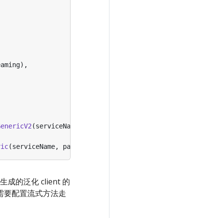
eaming
),
GenericV2
(
serviceName
),
options
...
)
ric
(
serviceName
,
packageName
),
options
...
)
泛化 client 的
。如果需要配置流式方法走