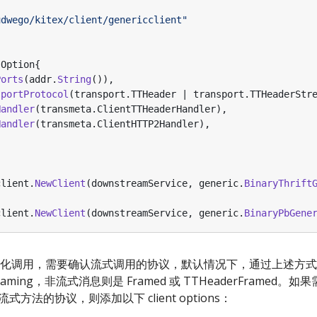
udwego/kitex/client/genericclient"
.
Option
{
Ports
(
addr
.
String
()),
sportProtocol
(
transport
.
TTHeader
|
transport
.
TTHeaderStr
Handler
(
transmeta
.
ClientTTHeaderHandler
),
Handler
(
transmeta
.
ClientHTTP2Handler
),
client
.
NewClient
(
downstreamService
,
generic
.
BinaryThrift
client
.
NewClient
(
downstreamService
,
generic
.
BinaryPbGene
流式泛化调用，需要确认流式调用的协议，默认情况下，通过上述方式生成的
reaming，非流式消息则是 Framed 或 TTHeaderFramed
式方法的协议，则添加以下 client options：