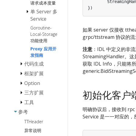
StreamX 流
StreamingHa
请求成本度量
编程常见问
})
单 Server 多
题 QA
Service
Goroutine-
单 Server 多
如果 server 仅接收 tth
Local-Storage
Service
grpc/ttstream 协议的
功能使用
多 Service
注意
：IDL 中定义的非
Proxy 应用开
多 Handler
发指南
生成
StreamingHandle
获取 IDL Info，只能
代码生成
generic.BidiStreami
框架扩展
Thriftgo 反射使
用文档
Option
Middleware 扩
代码生成工具
展
初始化客户
三方扩展
Client Option
Combine
Suite 扩展
Server Option
工具
服务发现
Service [已弃
服务注册扩展
明确协议后，接收到 rpc 请求
用]
Call Option
参考
配置中心
kitexcall: 发送
Etcd
服务发现扩展
Service 是一一对应的
JSON 格式 RPC
Thrift Validator
Consul
TTHeader
可观测性
Etcd
请求的 CLI 工具
负载均衡扩展
Fastpb
Eureka
异常说明
Apollo
监控扩展
扩展 Service 代