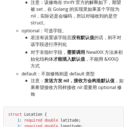
注意：该修饰在 thrift 官方的解释如下，期望
被 set，在 Golang 的实现里如果某个字段为
nil，实际还是会编码，所以对端收到的是空
struct。
optional：可选字段。
若没有设置该字段且
没有默认值
的话，则不对
该字段进行序列化
对于非指针字段，
需要调用
NewXXX 方法来初
始化结构体
才能填入默认值
，不能用 &XXX{}
方式
default：不加修饰则是 default 类型
注意：
发送方发 nil，接收方会构造默认值
，如
果希望接收方同样接收 nil 需要用 optional 修
饰
struct
Location
{
1
:
required
double
latitude
;
2
:
required
double
longitude
;