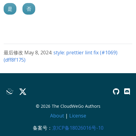
是
否
最后修改 May 8, 2024:
style: prettier lint fix (#1069)
(dff8f175)
© 2026 The CloudWeGo Authors
About
|
License
备案号：
京ICP备18026016号-10