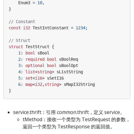
Enum3
=
10
,
}
const
i32
TestIntConstant
=
1234
;
struct
TestStruct
{
1
:
bool
sBool
2
:
required
bool
sBoolReq
3
:
optional
bool
sBoolOpt
4
:
list
<
string
>
sListString
5
:
set
<
i16
>
sSetI16
6
:
map
<
i32
,
string
>
sMapI32String
}
service.thrift：引用 common.thrift，定义 service。
tMethod：接收一个类型为 TestRequest 的参数，
返回一个类型为 TestResponse 的返回值。