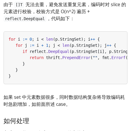
由于
无法去重，避免发送重复元素，编码时对 slice 的
[]T
元素进行校验，校验方式是 O(n^2) 遍历 +
，代码如下：
reflect.DeepEqual
for
i
:=
0
;
i
<
len
(
p
.
StringSet
);
i
++
{
for
j
:=
i
+
1
;
j
<
len
(
p
.
StringSet
);
j
++
{
if
reflect
.
DeepEqual
(
p
.
StringSet
[
i
],
p
.
StringS
return
thrift
.
PrependError
(
""
,
fmt
.
Errorf
(
"
}
}
}
如果 set 中元素数据很多，同时数据结构复杂将导致编码耗
时急剧增加，如前面所述 case。
如何处理