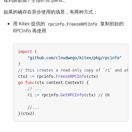
读到脏数据 / 空指针而 panic。
如果的确存在异步使用的场景，有两种方式：
用 Kitex 提供的
复制初始的
rpcinfo.FreezeRPCInfo
RPCInfo 再使用
import
(
"github.com/cloudwego/kitex/pkg/rpcinfo"
)
// this creates a read-only copy of `ri` and att
ctx2
:=
rpcinfo
.
FreezeRPCInfo
(
ctx
)
go
func
(
ctx
context
.
Context
)
{
// ...
ri
:=
rpcinfo
.
GetRPCInfo
(
ctx
)
// OK
//...
}(
ctx2
)