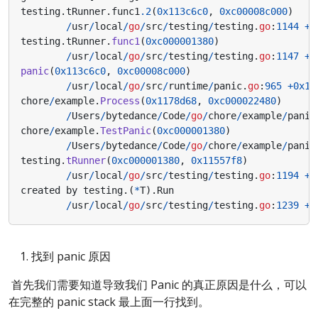
testing
.
tRunner
.
func1
.2
(
0x113c6c0
,
0xc00008c000
)
/
usr
/
local
/
go
/
src
/
testing
/
testing
.
go
:
1144
+
0
testing
.
tRunner
.
func1
(
0xc000001380
)
/
usr
/
local
/
go
/
src
/
testing
/
testing
.
go
:
1147
+
0
panic
(
0x113c6c0
,
0xc00008c000
)
/
usr
/
local
/
go
/
src
/
runtime
/
panic
.
go
:
965
+
0x1b
chore
/
example
.
Process
(
0x1178d68
,
0xc000022480
)
/
Users
/
bytedance
/
Code
/
go
/
chore
/
example
/
panic
chore
/
example
.
TestPanic
(
0xc000001380
)
/
Users
/
bytedance
/
Code
/
go
/
chore
/
example
/
panic
testing
.
tRunner
(
0xc000001380
,
0x11557f8
)
/
usr
/
local
/
go
/
src
/
testing
/
testing
.
go
:
1194
+
0
created
by
testing
.(
*
T
).
Run
/
usr
/
local
/
go
/
src
/
testing
/
testing
.
go
:
1239
+
0
找到 panic 原因
​ 首先我们需要知道导致我们 Panic 的真正原因是什么，可以
在完整的 panic stack 最上面一行找到。