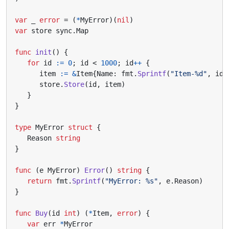
var
_
error
=
(
*
MyError
)(
nil
)
var
store
sync
.
Map
func
init
()
{
for
id
:=
0
;
id
<
1000
;
id
++
{
item
:=
&
Item
{
Name
:
fmt
.
Sprintf
(
"Item-%d"
,
id
)
store
.
Store
(
id
,
item
)
}
}
type
MyError
struct
{
Reason
string
}
func
(
e
MyError
)
Error
()
string
{
return
fmt
.
Sprintf
(
"MyError: %s"
,
e
.
Reason
)
}
func
Buy
(
id
int
)
(
*
Item
,
error
)
{
var
err
*
MyError