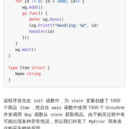
for
id
:=
0
;
id
<
1000
;
id
++
{
wg
.
Add
(
1
)
go
func
()
{
defer
wg
.
Done
()
log
.
Printf
(
"Handling: %d"
,
id
)
Handler
(
id
)
}()
}
wg
.
Wait
()
}
type
Item
struct
{
Name
string
}
该程序首先在
函数中，为
变量创建了 1000
init
store
个商品
，然后在
函数中使用 1000 个 Groutine
Item
main
并发调用
函数从
获取商品。由于购买过程中有
Buy
store
可能出现各种异常情况，所以我们封装了
用来表
MyError
达购买失败的原因。