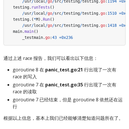
/
usr
/
local
/
go
/
src
/
testing
/
testing
.
go
:
1194
+
0x2
testing
.
runTests
()
/
usr
/
local
/
go
/
src
/
testing
/
testing
.
go
:
1510
+
0x6
testing
.(
*
M
).
Run
()
/
usr
/
local
/
go
/
src
/
testing
/
testing
.
go
:
1418
+
0x3
main
.
main
()
_testmain
.
go
:
43
+
0x236
通过上述 race 报告，我们可以看出以下信息：
goroutine 8 在
panic_test.go:21
行出现了一次有
race 的写入
goroutine 7 在
panic_test.go:35
行出现了一次有
race 的读取
goroutine 7 已经结束，但是 goroutine 8 依然还在运
行
根据以上信息，基本上我们已经能够清楚知道问题所在了。