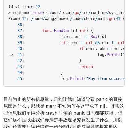
(
dlv
)
frame
12
>
runtime
.
raise
()
/
usr
/
local
/
go
/
src
/
runtime
/
sys_linu
Frame
12
:
/
home
/
wangzhuowei
/
code
/
chore
/
main
.
go
:
41
(
P
36
:
37
:
func
Handler
(
id
int
)
{
38
:
item
,
err
:=
Buy
(
id
)
39
:
if
item
==
nil
&&
err
!=
nil
40
:
if
merr
,
ok
:=
err
.(
*
=>
41
:
log
.
Printf
(
"B
42
:
}
43
:
return
44
:
}
45
:
log
.
Printf
(
"Buy item success:
目前为止的所有信息量，只能让我们知道导致 panic 的直接
原因是什么，那就是 merr 不知为何在这里成了 nil 。其实这
些信息我们单纯分析 crash 时候的 panic 日志都能获得，但
它们远不足以让我们弄清楚事故现场究竟发生了什么，所以
我们还需要后续步骤进一步分析找到造成问题的根本原因。