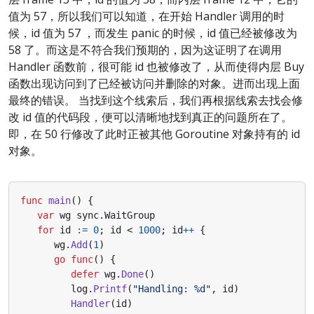
值为 57，所以我们可以知道，在开始 Handler 调用的时
候，id 值为 57 ，而发生 panic 的时候，id 值已经被修改为
58 了。而这是不符合我们预期的，因为这证明了在调用
Handler 函数前，很可能 id 也被修改了，从而使得内层 Buy
函数出现访问到了已经被访问并删除的对象。进而出现上面
最终的错误。 当找到这个线索后，我们再根据线索去找会修
改 id 值的代码段，便可以清晰地找到真正的问题所在了。
即，在 50 行修改了此时正被其他 Goroutine 对象持有的 id
对象。
func
main
()
{
var
wg
sync
.
WaitGroup
for
id
:=
0
;
id
<
1000
;
id
++
{
wg
.
Add
(
1
)
go
func
()
{
defer
wg
.
Done
()
log
.
Printf
(
"Handling: %d"
,
id
)
Handler
(
id
)