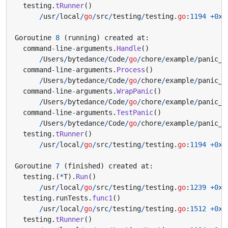
testing
.
tRunner
()
/
usr
/
local
/
go
/
src
/
testing
/
testing
.
go
:
1194
+
0x2
Goroutine
8
(
running
)
created
at
:
command
-
line
-
arguments
.
Handle
()
/
Users
/
bytedance
/
Code
/
go
/
chore
/
example
/
panic_t
command
-
line
-
arguments
.
Process
()
/
Users
/
bytedance
/
Code
/
go
/
chore
/
example
/
panic_t
command
-
line
-
arguments
.
WrapPanic
()
/
Users
/
bytedance
/
Code
/
go
/
chore
/
example
/
panic_t
command
-
line
-
arguments
.
TestPanic
()
/
Users
/
bytedance
/
Code
/
go
/
chore
/
example
/
panic_t
testing
.
tRunner
()
/
usr
/
local
/
go
/
src
/
testing
/
testing
.
go
:
1194
+
0x2
Goroutine
7
(
finished
)
created
at
:
testing
.(
*
T
).
Run
()
/
usr
/
local
/
go
/
src
/
testing
/
testing
.
go
:
1239
+
0x5
testing
.
runTests
.
func1
()
/
usr
/
local
/
go
/
src
/
testing
/
testing
.
go
:
1512
+
0xa
testing
.
tRunner
()