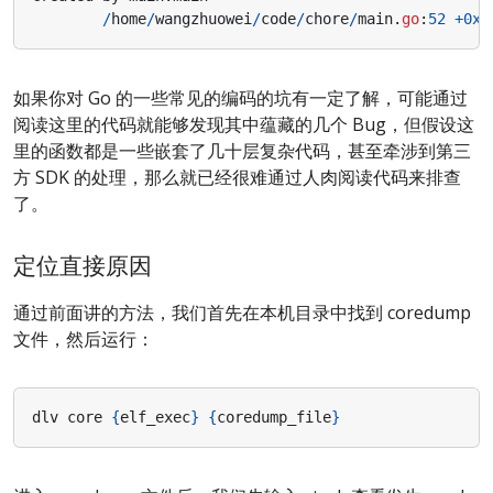
/
home
/
wangzhuowei
/
code
/
chore
/
main
.
go
:
52
+
0xf
如果你对 Go 的一些常见的编码的坑有一定了解，可能通过
阅读这里的代码就能够发现其中蕴藏的几个 Bug，但假设这
里的函数都是一些嵌套了几十层复杂代码，甚至牵涉到第三
方 SDK 的处理，那么就已经很难通过人肉阅读代码来排查
了。
定位直接原因
通过前面讲的方法，我们首先在本机目录中找到 coredump
文件，然后运行：
dlv core 
{
elf_exec
}
{
coredump_file
}