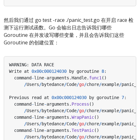
然后我们通过 go test -race ./panic_test.go 在开启 race 检
测下运行测试函数。Go 会输出日志告诉我们哪些
Goroutine 在并发读写哪些变量，并且会告诉我们这些
Goroutine 的创建位置：
WARNING
:
DATA
RACE
Write
at
0x00c000124030
by
goroutine
8
:
command
-
line
-
arguments
.
Handle
.
func1
()
/
Users
/
bytedance
/
Code
/
go
/
chore
/
example
/
panic_t
Previous
read
at
0x00c000124030
by
goroutine
7
:
command
-
line
-
arguments
.
Process
()
/
Users
/
bytedance
/
Code
/
go
/
chore
/
example
/
panic_t
command
-
line
-
arguments
.
WrapPanic
()
/
Users
/
bytedance
/
Code
/
go
/
chore
/
example
/
panic_t
command
-
line
-
arguments
.
TestPanic
()
/
Users
/
bytedance
/
Code
/
go
/
chore
/
example
/
panic_t