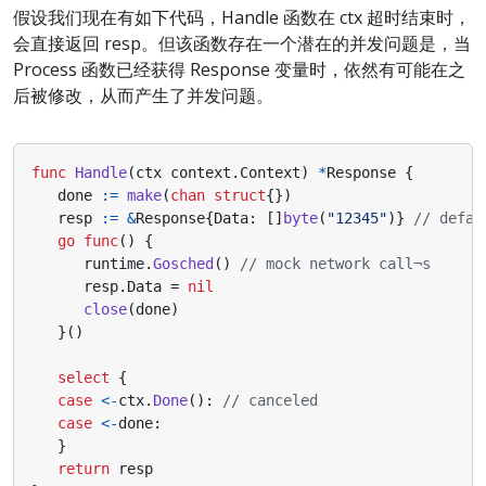
假设我们现在有如下代码，Handle 函数在 ctx 超时结束时，
会直接返回 resp。但该函数存在一个潜在的并发问题是，当
Process 函数已经获得 Response 变量时，依然有可能在之
后被修改，从而产生了并发问题。
func
Handle
(
ctx
context
.
Context
)
*
Response
{
done
:=
make
(
chan
struct
{})
resp
:=
&
Response
{
Data
:
[]
byte
(
"12345"
)}
// defau
go
func
()
{
runtime
.
Gosched
()
// mock network call¬s
resp
.
Data
=
nil
close
(
done
)
}()
select
{
case
<-
ctx
.
Done
():
// canceled
case
<-
done
:
}
return
resp