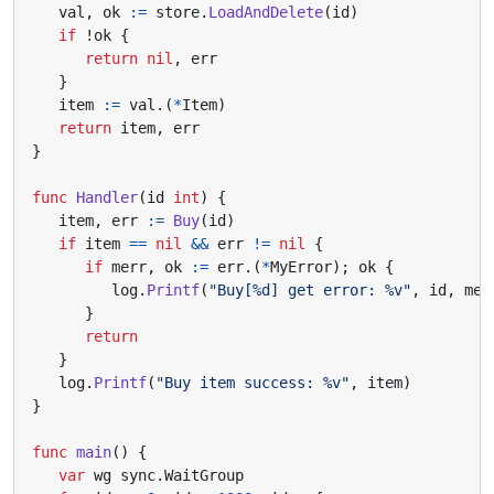
val
,
ok
:=
store
.
LoadAndDelete
(
id
)
if
!
ok
{
return
nil
,
err
}
item
:=
val
.(
*
Item
)
return
item
,
err
}
func
Handler
(
id
int
)
{
item
,
err
:=
Buy
(
id
)
if
item
==
nil
&&
err
!=
nil
{
if
merr
,
ok
:=
err
.(
*
MyError
);
ok
{
log
.
Printf
(
"Buy[%d] get error: %v"
,
id
,
mer
}
return
}
log
.
Printf
(
"Buy item success: %v"
,
item
)
}
func
main
()
{
var
wg
sync
.
WaitGroup