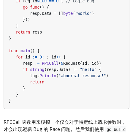
if
req
.
Id
%
100
==
0
{
// Logic Bug
go
func
()
{
resp
.
Data
=
[]
byte
(
"world"
)
}()
}
return
resp
}
func
main
()
{
for
id
:=
0
;
;
id
++
{
resp
:=
RPCCall
(
&
Request
{
Id
:
id
})
if
string
(
resp
.
Data
)
!=
"hello"
{
log
.
Println
(
"abnormal response!"
)
return
}
}
}
RPCCall 函数用来模拟一个仅会对于特定线上请求参数时，
才会出现逻辑 Bug 的 Race 问题。然后我们使用
go build