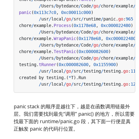
/
Users
/
bytedance
/
Code
/
go
/
chore
/
example
/
p
panic
(
0x113c7c0
,
0xc00011c000
)
/
usr
/
local
/
go
/
src
/
runtime
/
panic
.
go
:
965
+
chore
/
example
.
Process
(
0x1178e68
,
0xc000022480
)
/
Users
/
bytedance
/
Code
/
go
/
chore
/
example
/
p
chore
/
example
.
WrapPanic
(
0x1178e68
,
0xc000022480
)
/
Users
/
bytedance
/
Code
/
go
/
chore
/
example
/
p
chore
/
example
.
TestPanic
(
0xc000082600
)
/
Users
/
bytedance
/
Code
/
go
/
chore
/
example
/
p
testing
.
tRunner
(
0xc000082600
,
0x1155900
)
/
usr
/
local
/
go
/
src
/
testing
/
testing
.
go
:
119
created
by
testing
.(
*
T
).
Run
/
usr
/
local
/
go
/
src
/
testing
/
testing
.
go
:
123
panic stack 的顺序是越往下，越是在函数调用链最外
层。我们需要找到最先“调用” panic() 的地方，所以需要
找最下面的 runtime/panic.go 段，其下面一行便是真
正触发 panic 的代码行位置。