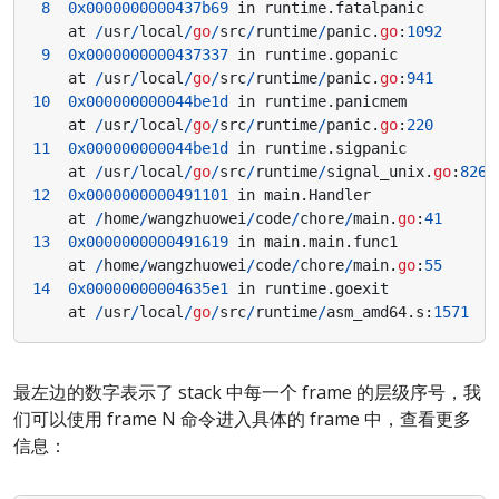
8
0x0000000000437b69
in
runtime
.
fatalpanic
at
/
usr
/
local
/
go
/
src
/
runtime
/
panic
.
go
:
1092
9
0x0000000000437337
in
runtime
.
gopanic
at
/
usr
/
local
/
go
/
src
/
runtime
/
panic
.
go
:
941
10
0x000000000044be1d
in
runtime
.
panicmem
at
/
usr
/
local
/
go
/
src
/
runtime
/
panic
.
go
:
220
11
0x000000000044be1d
in
runtime
.
sigpanic
at
/
usr
/
local
/
go
/
src
/
runtime
/
signal_unix
.
go
:
826
12
0x0000000000491101
in
main
.
Handler
at
/
home
/
wangzhuowei
/
code
/
chore
/
main
.
go
:
41
13
0x0000000000491619
in
main
.
main
.
func1
at
/
home
/
wangzhuowei
/
code
/
chore
/
main
.
go
:
55
14
0x00000000004635e1
in
runtime
.
goexit
at
/
usr
/
local
/
go
/
src
/
runtime
/
asm_amd64
.
s
:
1571
最左边的数字表示了 stack 中每一个 frame 的层级序号，我
们可以使用 frame N 命令进入具体的 frame 中，查看更多
信息：