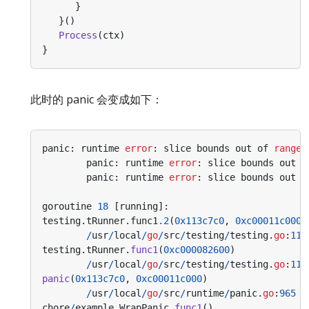
}
}()
Process
(
ctx
)
}
此时的 panic 会变成如下：
panic
:
runtime
error
:
slice
bounds
out
of
range
panic
:
runtime
error
:
slice
bounds
out
o
panic
:
runtime
error
:
slice
bounds
out
o
goroutine
18
[
running
]:
testing
.
tRunner
.
func1
.2
(
0x113c7c0
,
0xc00011c000
)
/
usr
/
local
/
go
/
src
/
testing
/
testing
.
go
:
114
testing
.
tRunner
.
func1
(
0xc000082600
)
/
usr
/
local
/
go
/
src
/
testing
/
testing
.
go
:
114
panic
(
0x113c7c0
,
0xc00011c000
)
/
usr
/
local
/
go
/
src
/
runtime
/
panic
.
go
:
965
+
chore
/
example
.
WrapPanic
.
func1
()