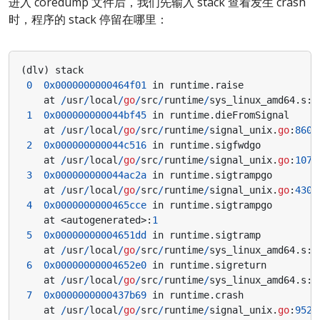
进入 coredump 文件后，我们先输入 stack 查看发生 crash
时，程序的 stack 停留在哪里：
(
dlv
)
stack
0
0x0000000000464f01
in
runtime
.
raise
at
/
usr
/
local
/
go
/
src
/
runtime
/
sys_linux_amd64
.
s
:
1
1
0x000000000044bf45
in
runtime
.
dieFromSignal
at
/
usr
/
local
/
go
/
src
/
runtime
/
signal_unix
.
go
:
860
2
0x000000000044c516
in
runtime
.
sigfwdgo
at
/
usr
/
local
/
go
/
src
/
runtime
/
signal_unix
.
go
:
1074
3
0x000000000044ac2a
in
runtime
.
sigtrampgo
at
/
usr
/
local
/
go
/
src
/
runtime
/
signal_unix
.
go
:
430
4
0x0000000000465cce
in
runtime
.
sigtrampgo
at
<
autogenerated
>:
1
5
0x00000000004651dd
in
runtime
.
sigtramp
at
/
usr
/
local
/
go
/
src
/
runtime
/
sys_linux_amd64
.
s
:
3
6
0x00000000004652e0
in
runtime
.
sigreturn
at
/
usr
/
local
/
go
/
src
/
runtime
/
sys_linux_amd64
.
s
:
4
7
0x0000000000437b69
in
runtime
.
crash
at
/
usr
/
local
/
go
/
src
/
runtime
/
signal_unix
.
go
:
952