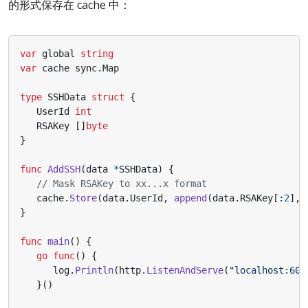
的形式保存在 cache 中：
var
global
string
var
cache
sync
.
Map
type
SSHData
struct
{
UserId
int
RSAKey
[]
byte
}
func
AddSSH
(
data
*
SSHData
)
{
// Mask RSAKey to xx...x format
cache
.
Store
(
data
.
UserId
,
append
(
data
.
RSAKey
[:
2
],
}
func
main
()
{
go
func
()
{
log
.
Println
(
http
.
ListenAndServe
(
"localhost:606
}()