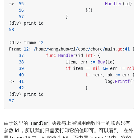
=>
55
:
Handler
(
id
)
56
:
}()
57
:
}
(
dlv
)
print
id
58
(
dlv
)
frame
12
Frame
12
:
/
home
/
wangzhuowei
/
code
/
chore
/
main
.
go
:
41
(
P
37
:
func
Handler
(
id
int
)
{
38
:
item
,
err
:=
Buy
(
id
)
39
:
if
item
==
nil
&&
err
!=
nil
40
:
if
merr
,
ok
:=
err
.(
*
=>
41
:
log
.
Printf
(
"B
42
:
}
(
dlv
)
print
id
57
由于这里的
函数与上层调用函数唯一的联系只有
Handler
参数 id ，所以我们只需要打印它的值即可。可以看到，在外
层 frame 13 中，id 的值为 58，而内层 frame 12 中，它的