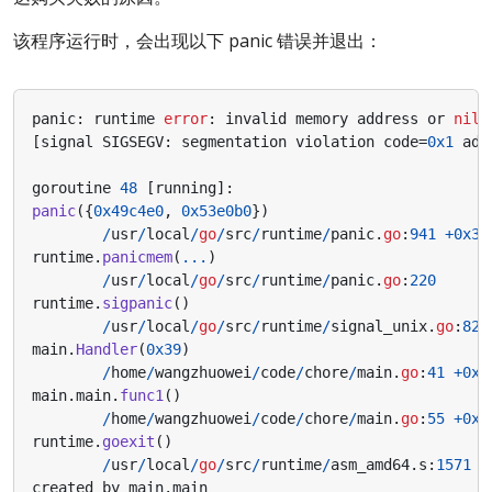
该程序运行时，会出现以下 panic 错误并退出：
panic
:
runtime
error
:
invalid
memory
address
or
nil
[
signal
SIGSEGV
:
segmentation
violation
code
=
0x1
add
goroutine
48
[
running
]:
panic
({
0x49c4e0
,
0x53e0b0
})
/
usr
/
local
/
go
/
src
/
runtime
/
panic
.
go
:
941
+
0x39
runtime
.
panicmem
(
...
)
/
usr
/
local
/
go
/
src
/
runtime
/
panic
.
go
:
220
runtime
.
sigpanic
()
/
usr
/
local
/
go
/
src
/
runtime
/
signal_unix
.
go
:
826
main
.
Handler
(
0x39
)
/
home
/
wangzhuowei
/
code
/
chore
/
main
.
go
:
41
+
0x1
main
.
main
.
func1
()
/
home
/
wangzhuowei
/
code
/
chore
/
main
.
go
:
55
+
0x1
runtime
.
goexit
()
/
usr
/
local
/
go
/
src
/
runtime
/
asm_amd64
.
s
:
1571
+
created
by
main
.
main