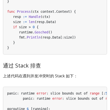
}
func
Process
(
ctx
context
.
Context
)
{
resp
:=
Handle
(
ctx
)
size
:=
len
(
resp
.
Data
)
if
size
>
0
{
runtime
.
Gosched
()
fmt
.
Println
(
resp
.
Data
[:
size
])
}
}
通过 Stack 排查
上述代码在遇到并发冲突时的 Stack 如下：
panic
:
runtime
error
:
slice
bounds
out
of
range
[:
5
]
panic
:
runtime
error
:
slice
bounds
out
of
ra
goroutine
6
[
running
]: