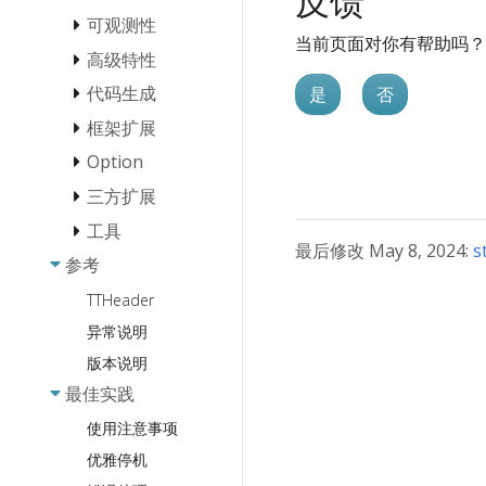
反馈
StreamX
可观测性
负载均衡
当前页面对你有帮助吗？
协议
StreamX 基
超时控制
高级特性
埋点粒度
础流编程
请求重试
直连访问
链路跟踪
传输协议
代码生成
是
否
Payload 校验
StreamX 流
熔断
Streaming
连接类型
日志
泛化调用
框架扩展
Thriftgo 反射使
中间件最佳
用文档
Fallback
实践
业务异常
序列化协
gRPC
Metainfo
基本使用
Option
Middleware 扩
代码生成工具
议
流错误处理
限流
展
预热
Thrift-HTTP
Thrift
Server SDK化
三方扩展
Client Option
最佳实践
Combine
映射的 IDL
Streaming
自定义访问控制
Suite 扩展
Panic 处理
Binary
定制框架错误处
Server Option
工具
服务发现
Service [已弃
StreamX 流
规范
over
理
服务注册扩展
框架 RPC 信息
Protobuf
最后修改 May 8, 2024:
s
用]
元消息透传
gRPC
Call Option
参考
配置中心
kitexcall: 发送
泛化调用接
Etcd
的获取
服务端 启动/退
服务发现扩展
最佳实践
Hessian2
JSON 格式 RPC
Thrift Validator
入
gRPC
出 前后定制业
Consul
TTHeader
可观测性
Etcd
流生命周期
请求的 CLI 工具
负载均衡扩展
dynamicgo
Streaming
务逻辑
Fastpb
Eureka
异常说明
Apollo
控制最佳实
指南
优雅
监控扩展
扩展 Service 代
gRPC Proxy
践
退出
Nacos
使用 Thrift
版本说明
Nacos
编解码 (协议) 扩
码生成模板
Frugal
StreamX 流
反射提升泛
Polaris
最佳实践
展
File
生成引用结构体
超时控制
化调用性能
xDS 支持
ServiceComb
传输模块扩展
Zookeeper
使用注意事项
自定义脚手架模
流式细粒度
按需序列化使用
Transport
板
Zookeeper
Consul
事件追踪
优雅停机
指南
Pipeline-Bound
Thriftgo IDL 裁
DNS