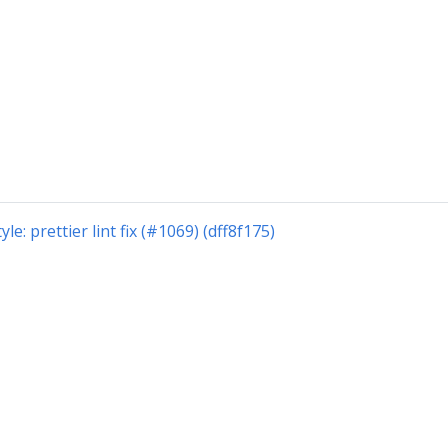
tyle: prettier lint fix (#1069) (dff8f175)