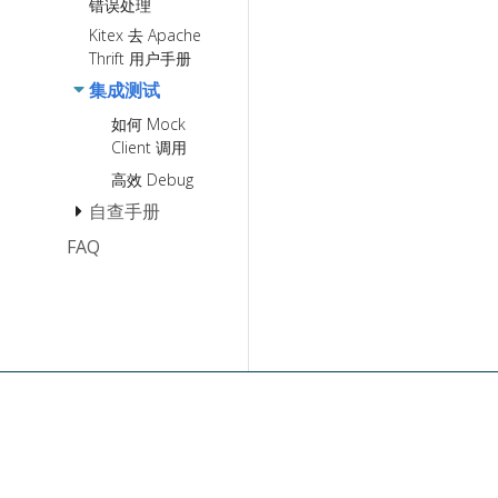
StreamX 流
错误处理
请求成本度量
扩展
切工具
编程常见问
服务过滤
Kitex 去 Apache
单 Server 多
元信息传递扩展
题 QA
Protoc
Thrift 用户手册
Service
Validator
诊断模块扩展
集成测试
Goroutine-
单 Server 多
自定义结构体
已实现的扩展
如何 Mock
Local-Storage
Service
Tags
Client 调用
功能使用
多 Service
SkipDecoder
Proxy 应用开发
多 Handler
高效 Debug
Prutal
指南
生成
自查手册
枚举类型检查
FAQ
Panic 自查手册
内存泄漏自查手
册
FastWrite/FastRead
报错 Panic