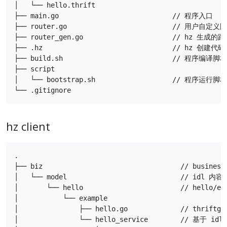
│   └── hello.thrift

├── main.go                            // 程序入口

├── router.go                          // 用户自定
├── router_gen.go                      //
├── .hz                                // hz 创
├── build.sh                           // 程
├── script

│   └── bootstrap.sh                   // 程序
hz client
.

├── biz                                  // bu
│   └── model                            // idl
│       └── hello                        // hell
│           └── example

│               ├── hello.go             // t
│               └── hello_service        //