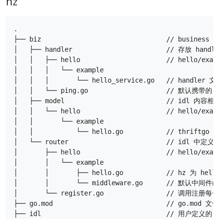
hz
.

├── biz                                // busi
│   ├── handler                        // 存放 handl
│   │   ├── hello                      // hello
│   │   │   └── example

│   │   │       └── hello_service.go   // h
│   │   └── ping.go                    // 默
│   ├── model                          // idl 内
│   │   └── hello                      // hello/
│   │       └── example

│   │           └── hello.go           // thr
│   └── router                         // idl 
│       ├── hello                      // hello
│       │   └── example

│       │       ├── hello.go           // h
│       │       └── middleware.go      //
│       └── register.go                
├── go.mod                             // g
├── idl                                // 用户定义