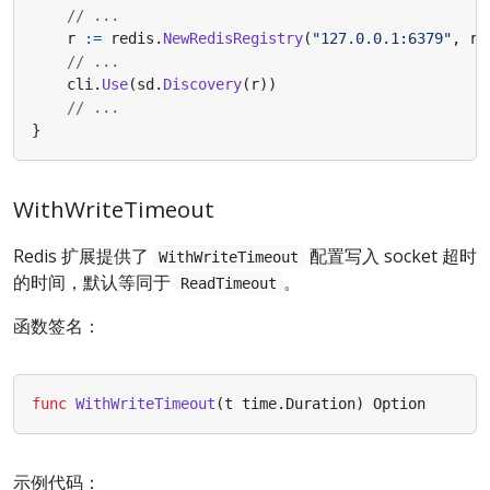
// ...
r
:=
redis
.
NewRedisRegistry
(
"127.0.0.1:6379"
,
re
// ...
cli
.
Use
(
sd
.
Discovery
(
r
))
// ...
}
WithWriteTimeout
Redis 扩展提供了
配置写入 socket 超时
WithWriteTimeout
的时间，默认等同于
。
ReadTimeout
函数签名：
func
WithWriteTimeout
(
t
time
.
Duration
)
Option
示例代码：