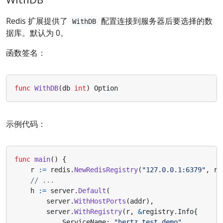
Redis 扩展提供了
配置连接到服务器后要选择的数
WithDB
据库。默认为 0。
函数签名：
func
WithDB
(
db
int
)
Option
示例代码：
func
main
()
{
r
:=
redis
.
NewRedisRegistry
(
"127.0.0.1:6379"
,
re
// ...
h
:=
server
.
Default
(
server
.
WithHostPorts
(
addr
),
server
.
WithRegistry
(
r
,
&
registry
.
Info
{
ServiceName
:
"hertz.test.demo"
,