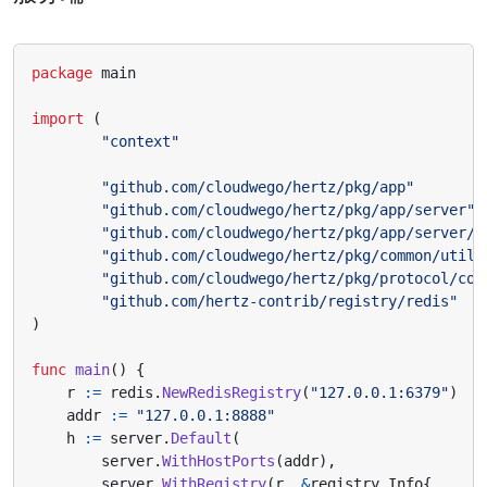
package
main
import
(
"context"
"github.com/cloudwego/hertz/pkg/app"
"github.com/cloudwego/hertz/pkg/app/server"
"github.com/cloudwego/hertz/pkg/app/server/r
"github.com/cloudwego/hertz/pkg/common/utils
"github.com/cloudwego/hertz/pkg/protocol/con
"github.com/hertz-contrib/registry/redis"
)
func
main
()
{
r
:=
redis
.
NewRedisRegistry
(
"127.0.0.1:6379"
)
addr
:=
"127.0.0.1:8888"
h
:=
server
.
Default
(
server
.
WithHostPorts
(
addr
),
server
.
WithRegistry
(
r
,
&
registry
.
Info
{