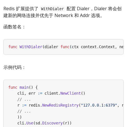
Redis 扩展提供了
配置 Dialer，Dialer 将会创
WithDialer
建新的网络连接并优先于 Network 和 Addr 选项。
函数签名：
func
WithDialer
(
dialer
func
(
ctx
context
.
Context
,
net
示例代码：
func
main
()
{
cli
,
err
:=
client
.
NewClient
()
// ...
r
:=
redis
.
NewRedisRegistry
(
"127.0.0.1:6379"
,
re
// ...
))
cli
.
Use
(
sd
.
Discovery
(
r
))