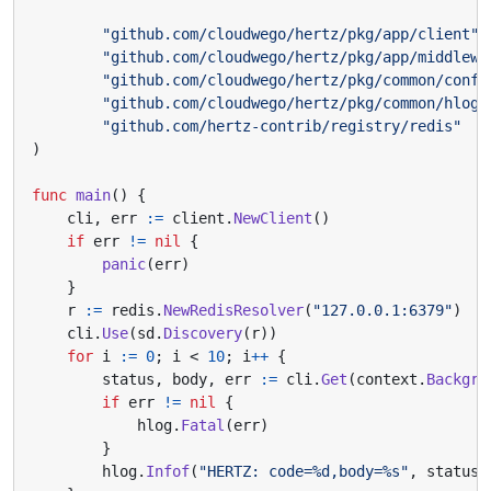
"github.com/cloudwego/hertz/pkg/app/client"
"github.com/cloudwego/hertz/pkg/app/middlewa
"github.com/cloudwego/hertz/pkg/common/confi
"github.com/cloudwego/hertz/pkg/common/hlog"
"github.com/hertz-contrib/registry/redis"
)
func
main
()
{
cli
,
err
:=
client
.
NewClient
()
if
err
!=
nil
{
panic
(
err
)
}
r
:=
redis
.
NewRedisResolver
(
"127.0.0.1:6379"
)
cli
.
Use
(
sd
.
Discovery
(
r
))
for
i
:=
0
;
i
<
10
;
i
++
{
status
,
body
,
err
:=
cli
.
Get
(
context
.
Backgro
if
err
!=
nil
{
hlog
.
Fatal
(
err
)
}
hlog
.
Infof
(
"HERTZ: code=%d,body=%s"
,
status
,