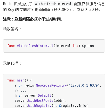
Redis 扩展提供了
配置存储服务信息
WithRefreshInterval
的 Key 的过期时间刷新间隔（秒为单位）。默认为 30 秒。
注意：刷新间隔必须小于过期时间。
函数签名：
func
WithRefreshInterval
(
interval
int
)
Option
示例代码：
func
main
()
{
r
:=
redis
.
NewRedisRegistry
(
"127.0.0.1:6379"
,
re
// ...
h
:=
server
.
Default
(
server
.
WithHostPorts
(
addr
),
server
.
WithRegistry
(
r
,
&
registry
.
Info
{