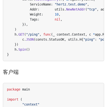
ServiceName
:
"hertz.test.demo"
,
Addr
:
utils
.
NewNetAddr
(
"tcp"
,
add
Weight
:
10
,
Tags
:
nil
,
}),
)
h
.
GET
(
"/ping"
,
func
(
_
context
.
Context
,
c
*
app
.
Re
c
.
JSON
(
consts
.
StatusOK
,
utils
.
H
{
"ping"
:
"pon
})
h
.
Spin
()
}
客户端
package
main
import
(
"context"