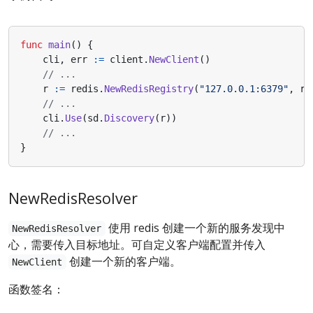
func
main
()
{
cli
,
err
:=
client
.
NewClient
()
// ...
r
:=
redis
.
NewRedisRegistry
(
"127.0.0.1:6379"
,
re
// ...
cli
.
Use
(
sd
.
Discovery
(
r
))
// ...
}
NewRedisResolver
使用 redis 创建一个新的服务发现中
NewRedisResolver
心，需要传入目标地址。可自定义客户端配置并传入
创建一个新的客户端。
NewClient
函数签名：