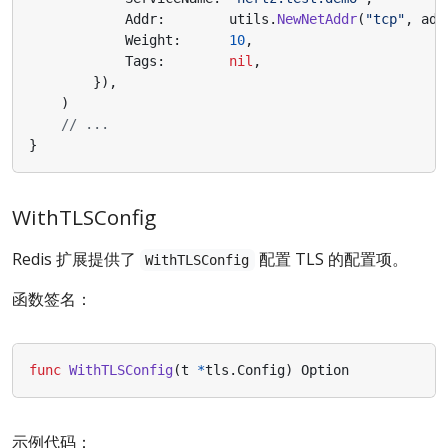
Addr
:
utils
.
NewNetAddr
(
"tcp"
,
add
Weight
:
10
,
Tags
:
nil
,
}),
)
// ...
}
WithTLSConfig
Redis 扩展提供了
配置 TLS 的配置项。
WithTLSConfig
函数签名：
func
WithTLSConfig
(
t
*
tls
.
Config
)
Option
示例代码：