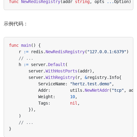
func
NewRedisRegistry
(
addr
string
,
opts
...
Option
)
r
示例代码：
func
main
()
{
r
:=
redis
.
NewRedisRegistry
(
"127.0.0.1:6379"
)
// ...
h
:=
server
.
Default
(
server
.
WithHostPorts
(
addr
),
server
.
WithRegistry
(
r
,
&
registry
.
Info
{
ServiceName
:
"hertz.test.demo"
,
Addr
:
utils
.
NewNetAddr
(
"tcp"
,
add
Weight
:
10
,
Tags
:
nil
,
}),
)
// ...
}