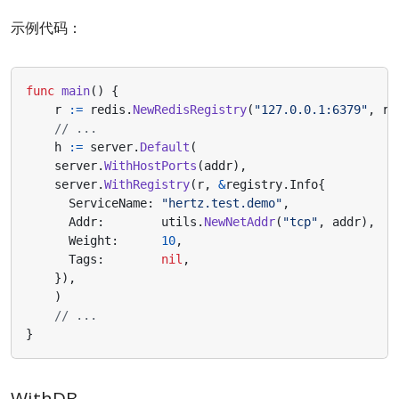
示例代码：
func
main
()
{
r
:=
redis
.
NewRedisRegistry
(
"127.0.0.1:6379"
,
re
// ...
h
:=
server
.
Default
(
server
.
WithHostPorts
(
addr
),
server
.
WithRegistry
(
r
,
&
registry
.
Info
{
ServiceName
:
"hertz.test.demo"
,
Addr
:
utils
.
NewNetAddr
(
"tcp"
,
addr
),
Weight
:
10
,
Tags
:
nil
,
}),
)
// ...
}
WithDB