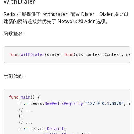
WithDialer
Redis 扩展提供了
配置 Dialer，Dialer 将会创
WithDialer
建新的网络连接并优先于 Network 和 Addr 选项。
函数签名：
func
WithDialer
(
dialer
func
(
ctx
context
.
Context
,
net
示例代码：
func
main
()
{
r
:=
redis
.
NewRedisRegistry
(
"127.0.0.1:6379"
,
re
// ...
))
// ...
h
:=
server
.
Default
(