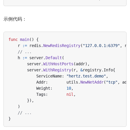
示例代码：
func
main
()
{
r
:=
redis
.
NewRedisRegistry
(
"127.0.0.1:6379"
,
re
// ...
h
:=
server
.
Default
(
server
.
WithHostPorts
(
addr
),
server
.
WithRegistry
(
r
,
&
registry
.
Info
{
ServiceName
:
"hertz.test.demo"
,
Addr
:
utils
.
NewNetAddr
(
"tcp"
,
add
Weight
:
10
,
Tags
:
nil
,
}),
)
// ...
}