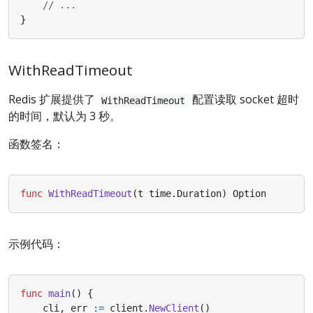
// ...
}
WithReadTimeout
Redis 扩展提供了
配置读取 socket 超时
WithReadTimeout
的时间，默认为 3 秒。
函数签名：
func
WithReadTimeout
(
t
time
.
Duration
)
Option
示例代码：
func
main
()
{
cli
,
err
:=
client
.
NewClient
()