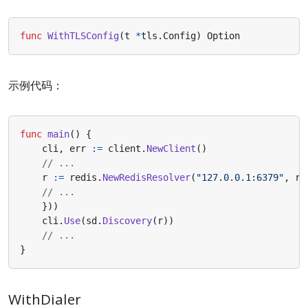
func
WithTLSConfig
(
t
*
tls
.
Config
)
Option
示例代码：
func
main
()
{
cli
,
err
:=
client
.
NewClient
()
// ...
r
:=
redis
.
NewRedisResolver
(
"127.0.0.1:6379"
,
re
// ...
}))
cli
.
Use
(
sd
.
Discovery
(
r
))
// ...
}
WithDialer