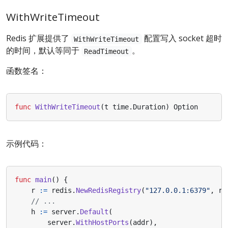
WithWriteTimeout
Redis 扩展提供了
配置写入 socket 超时
WithWriteTimeout
的时间，默认等同于
。
ReadTimeout
函数签名：
func
WithWriteTimeout
(
t
time
.
Duration
)
Option
示例代码：
func
main
()
{
r
:=
redis
.
NewRedisRegistry
(
"127.0.0.1:6379"
,
re
// ...
h
:=
server
.
Default
(
server
.
WithHostPorts
(
addr
),