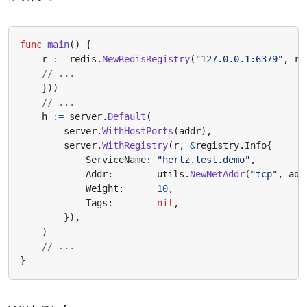
func
main
()
{
r
:=
redis
.
NewRedisRegistry
(
"127.0.0.1:6379"
,
re
// ...
}))
// ...
h
:=
server
.
Default
(
server
.
WithHostPorts
(
addr
),
server
.
WithRegistry
(
r
,
&
registry
.
Info
{
ServiceName
:
"hertz.test.demo"
,
Addr
:
utils
.
NewNetAddr
(
"tcp"
,
add
Weight
:
10
,
Tags
:
nil
,
}),
)
// ...
}