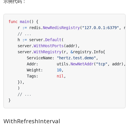
示例代码：
func
main
()
{
r
:=
redis
.
NewRedisRegistry
(
"127.0.0.1:6379"
,
re
// ...
h
:=
server
.
Default
(
server
.
WithHostPorts
(
addr
),
server
.
WithRegistry
(
r
,
&
registry
.
Info
{
ServiceName
:
"hertz.test.demo"
,
Addr
:
utils
.
NewNetAddr
(
"tcp"
,
addr
),
Weight
:
10
,
Tags
:
nil
,
}),
)
// ...
}
WithRefreshInterval