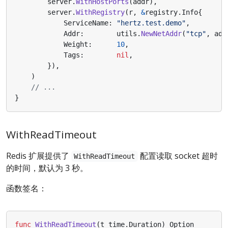
server
.
WithHostPorts
(
addr
),
server
.
WithRegistry
(
r
,
&
registry
.
Info
{
ServiceName
:
"hertz.test.demo"
,
Addr
:
utils
.
NewNetAddr
(
"tcp"
,
add
Weight
:
10
,
Tags
:
nil
,
}),
)
// ...
}
WithReadTimeout
Redis 扩展提供了
配置读取 socket 超时
WithReadTimeout
的时间，默认为 3 秒。
函数签名：
func
WithReadTimeout
(
t
time
.
Duration
)
Option