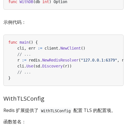
func
WithDB
(
db
int
)
Option
示例代码：
func
main
()
{
cli
,
err
:=
client
.
NewClient
()
// ...
r
:=
redis
.
NewRedisResolver
(
"127.0.0.1:6379"
,
re
cli
.
Use
(
sd
.
Discovery
(
r
))
// ...
}
WithTLSConfig
Redis 扩展提供了
配置 TLS 的配置项。
WithTLSConfig
函数签名：