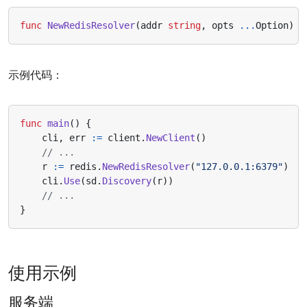
func
NewRedisResolver
(
addr
string
,
opts
...
Option
)
d
示例代码：
func
main
()
{
cli
,
err
:=
client
.
NewClient
()
// ...
r
:=
redis
.
NewRedisResolver
(
"127.0.0.1:6379"
)
cli
.
Use
(
sd
.
Discovery
(
r
))
// ...
}
使用示例
服务端