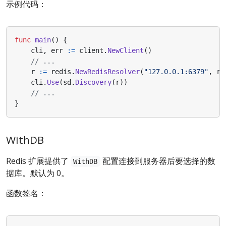
示例代码：
func
main
()
{
cli
,
err
:=
client
.
NewClient
()
// ...
r
:=
redis
.
NewRedisResolver
(
"127.0.0.1:6379"
,
re
cli
.
Use
(
sd
.
Discovery
(
r
))
// ...
}
WithDB
Redis 扩展提供了
配置连接到服务器后要选择的数
WithDB
据库。默认为 0。
函数签名：