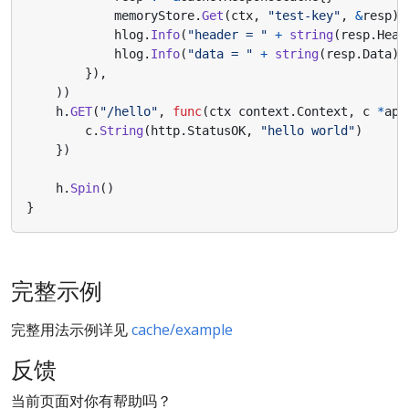
memoryStore
.
Get
(
ctx
,
"test-key"
,
&
resp
)
hlog
.
Info
(
"header = "
+
string
(
resp
.
Head
hlog
.
Info
(
"data = "
+
string
(
resp
.
Data
))
}),
))
h
.
GET
(
"/hello"
,
func
(
ctx
context
.
Context
,
c
*
app
c
.
String
(
http
.
StatusOK
,
"hello world"
)
})
h
.
Spin
()
}
完整示例
完整用法示例详见
cache/example
反馈
当前页面对你有帮助吗？