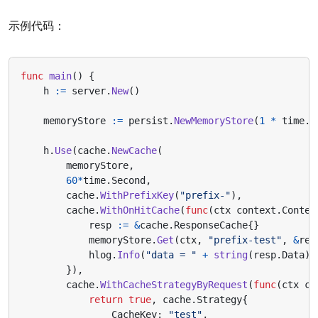
示例代码：
func
main
()
{
h
:=
server
.
New
()
memoryStore
:=
persist
.
NewMemoryStore
(
1
*
time
.
M
h
.
Use
(
cache
.
NewCache
(
memoryStore
,
60
*
time
.
Second
,
cache
.
WithPrefixKey
(
"prefix-"
),
cache
.
WithOnHitCache
(
func
(
ctx
context
.
Contex
resp
:=
&
cache
.
ResponseCache
{}
memoryStore
.
Get
(
ctx
,
"prefix-test"
,
&
res
hlog
.
Info
(
"data = "
+
string
(
resp
.
Data
))
}),
cache
.
WithCacheStrategyByRequest
(
func
(
ctx
co
return
true
,
cache
.
Strategy
{
CacheKey
:
"test"
,