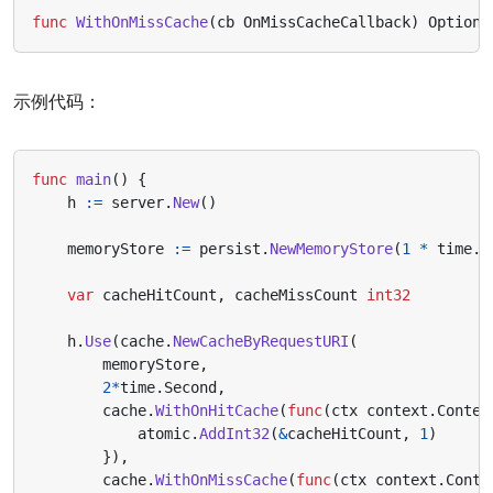
func
WithOnMissCache
(
cb
OnMissCacheCallback
)
Option
示例代码：
func
main
()
{
h
:=
server
.
New
()
memoryStore
:=
persist
.
NewMemoryStore
(
1
*
time
.
M
var
cacheHitCount
,
cacheMissCount
int32
h
.
Use
(
cache
.
NewCacheByRequestURI
(
memoryStore
,
2
*
time
.
Second
,
cache
.
WithOnHitCache
(
func
(
ctx
context
.
Contex
atomic
.
AddInt32
(
&
cacheHitCount
,
1
)
}),
cache
.
WithOnMissCache
(
func
(
ctx
context
.
Conte