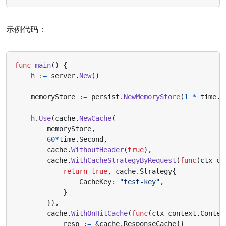
示例代码：
func
main
()
{
h
:=
server
.
New
()
memoryStore
:=
persist
.
NewMemoryStore
(
1
*
time
.
M
h
.
Use
(
cache
.
NewCache
(
memoryStore
,
60
*
time
.
Second
,
cache
.
WithoutHeader
(
true
),
cache
.
WithCacheStrategyByRequest
(
func
(
ctx
co
return
true
,
cache
.
Strategy
{
CacheKey
:
"test-key"
,
}
}),
cache
.
WithOnHitCache
(
func
(
ctx
context
.
Contex
resp
:=
&
cache
.
ResponseCache
{}