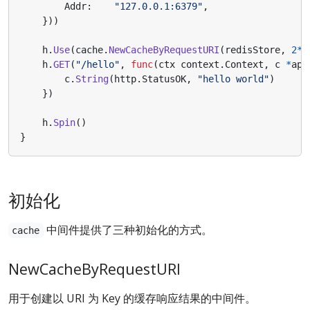
Addr
:
"127.0.0.1:6379"
,
}))
h
.
Use
(
cache
.
NewCacheByRequestURI
(
redisStore
,
2
*
t
h
.
GET
(
"/hello"
,
func
(
ctx
context
.
Context
,
c
*
app
c
.
String
(
http
.
StatusOK
,
"hello world"
)
})
h
.
Spin
()
}
初始化
中间件提供了三种初始化的方式。
cache
NewCacheByRequestURI
用于创建以 URI 为 Key 的缓存响应结果的中间件。