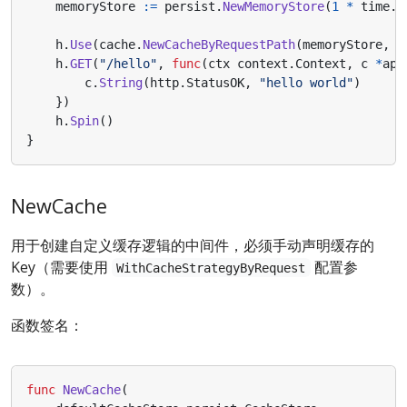
memoryStore
:=
persist
.
NewMemoryStore
(
1
*
time
.
M
h
.
Use
(
cache
.
NewCacheByRequestPath
(
memoryStore
,
2
h
.
GET
(
"/hello"
,
func
(
ctx
context
.
Context
,
c
*
app
c
.
String
(
http
.
StatusOK
,
"hello world"
)
})
h
.
Spin
()
}
NewCache
用于创建自定义缓存逻辑的中间件，必须手动声明缓存的
Key（需要使用
配置参
WithCacheStrategyByRequest
数）。
函数签名：
func
NewCache
(