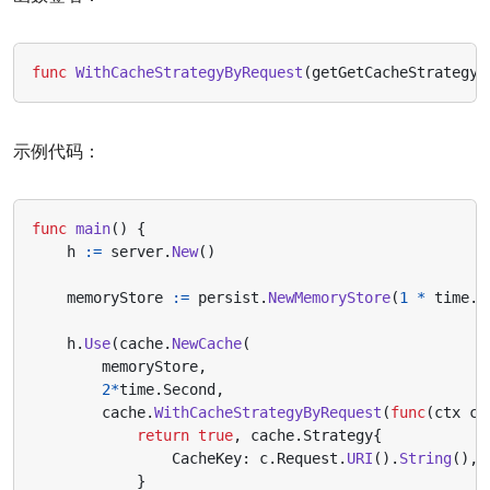
func
WithCacheStrategyByRequest
(
getGetCacheStrategyB
示例代码：
func
main
()
{
h
:=
server
.
New
()
memoryStore
:=
persist
.
NewMemoryStore
(
1
*
time
.
M
h
.
Use
(
cache
.
NewCache
(
memoryStore
,
2
*
time
.
Second
,
cache
.
WithCacheStrategyByRequest
(
func
(
ctx
co
return
true
,
cache
.
Strategy
{
CacheKey
:
c
.
Request
.
URI
().
String
(),
}