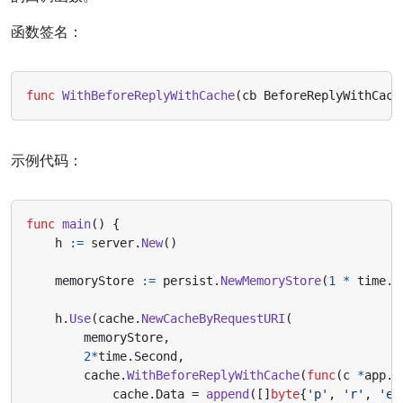
函数签名：
func
WithBeforeReplyWithCache
(
cb
BeforeReplyWithCach
示例代码：
func
main
()
{
h
:=
server
.
New
()
memoryStore
:=
persist
.
NewMemoryStore
(
1
*
time
.
M
h
.
Use
(
cache
.
NewCacheByRequestURI
(
memoryStore
,
2
*
time
.
Second
,
cache
.
WithBeforeReplyWithCache
(
func
(
c
*
app
.
R
cache
.
Data
=
append
([]
byte
{
'p'
,
'r'
,
'e'