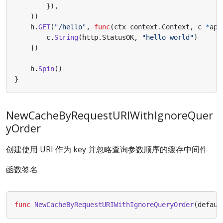
}),
))
h
.
GET
(
"/hello"
,
func
(
ctx
context
.
Context
,
c
*
app
c
.
String
(
http
.
StatusOK
,
"hello world"
)
})
h
.
Spin
()
}
NewCacheByRequestURIWithIgnoreQuer
yOrder
创建使用 URI 作为 key 并忽略查询参数顺序的缓存中间件
函数签名
func
NewCacheByRequestURIWithIgnoreQueryOrder
(
defaul