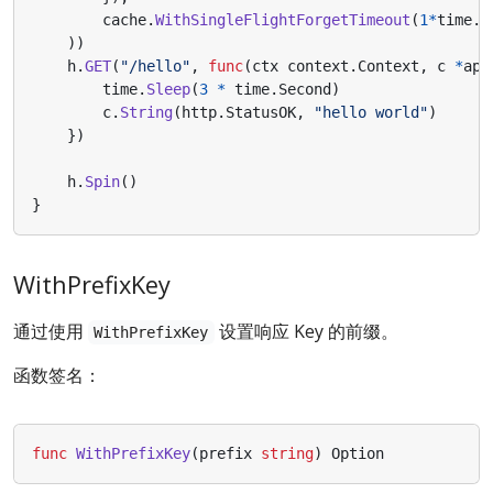
cache
.
WithSingleFlightForgetTimeout
(
1
*
time
.
S
))
h
.
GET
(
"/hello"
,
func
(
ctx
context
.
Context
,
c
*
app
time
.
Sleep
(
3
*
time
.
Second
)
c
.
String
(
http
.
StatusOK
,
"hello world"
)
})
h
.
Spin
()
}
WithPrefixKey
通过使用
设置响应 Key 的前缀。
WithPrefixKey
函数签名：
func
WithPrefixKey
(
prefix
string
)
Option