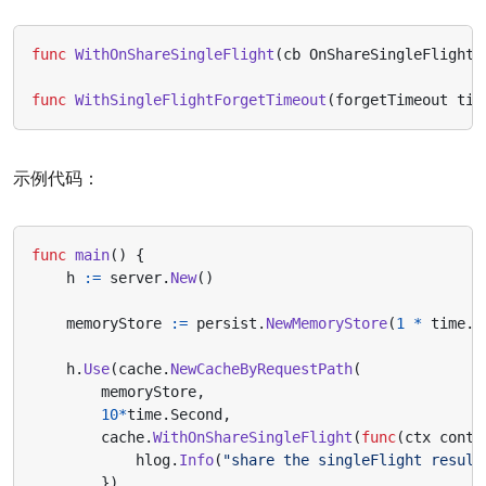
func
WithOnShareSingleFlight
(
cb
OnShareSingleFlightC
func
WithSingleFlightForgetTimeout
(
forgetTimeout
tim
示例代码：
func
main
()
{
h
:=
server
.
New
()
memoryStore
:=
persist
.
NewMemoryStore
(
1
*
time
.
M
h
.
Use
(
cache
.
NewCacheByRequestPath
(
memoryStore
,
10
*
time
.
Second
,
cache
.
WithOnShareSingleFlight
(
func
(
ctx
conte
hlog
.
Info
(
"share the singleFlight result
}),