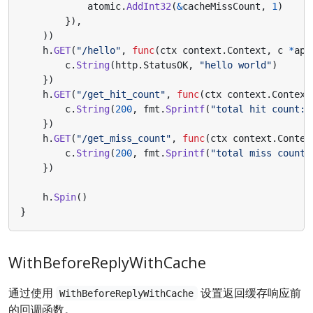
atomic
.
AddInt32
(
&
cacheMissCount
,
1
)
}),
))
h
.
GET
(
"/hello"
,
func
(
ctx
context
.
Context
,
c
*
app
c
.
String
(
http
.
StatusOK
,
"hello world"
)
})
h
.
GET
(
"/get_hit_count"
,
func
(
ctx
context
.
Context
c
.
String
(
200
,
fmt
.
Sprintf
(
"total hit count: 
})
h
.
GET
(
"/get_miss_count"
,
func
(
ctx
context
.
Contex
c
.
String
(
200
,
fmt
.
Sprintf
(
"total miss count:
})
h
.
Spin
()
}
WithBeforeReplyWithCache
通过使用
设置返回缓存响应前
WithBeforeReplyWithCache
的回调函数。