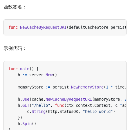
函数签名：
func
NewCacheByRequestURI
(
defaultCacheStore
persist
.
示例代码：
func
main
()
{
h
:=
server
.
New
()
memoryStore
:=
persist
.
NewMemoryStore
(
1
*
time
.
M
h
.
Use
(
cache
.
NewCacheByRequestURI
(
memoryStore
,
2
*
h
.
GET
(
"/hello"
,
func
(
ctx
context
.
Context
,
c
*
app
c
.
String
(
http
.
StatusOK
,
"hello world"
)
})
h
.
Spin
()
}