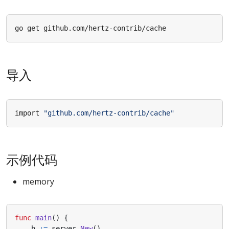
导入
import 
"github.com/hertz-contrib/cache"
示例代码
memory
func
main
()
{
h
:=
server
.
New
()