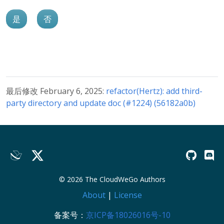
是
否
最后修改 February 6, 2025:
refactor(Hertz): add third-
party directory and update doc (#1224) (56182a0b)
© 2026 The CloudWeGo Authors
About
|
License
备案号：
京ICP备18026016号-10