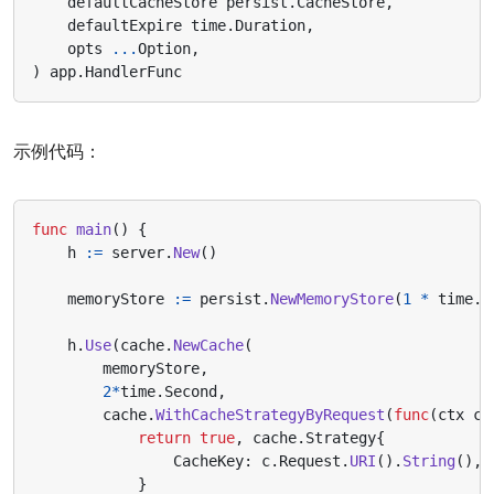
defaultCacheStore
persist
.
CacheStore
,
defaultExpire
time
.
Duration
,
opts
...
Option
,
)
app
.
HandlerFunc
示例代码：
func
main
()
{
h
:=
server
.
New
()
memoryStore
:=
persist
.
NewMemoryStore
(
1
*
time
.
M
h
.
Use
(
cache
.
NewCache
(
memoryStore
,
2
*
time
.
Second
,
cache
.
WithCacheStrategyByRequest
(
func
(
ctx
co
return
true
,
cache
.
Strategy
{
CacheKey
:
c
.
Request
.
URI
().
String
(),
}