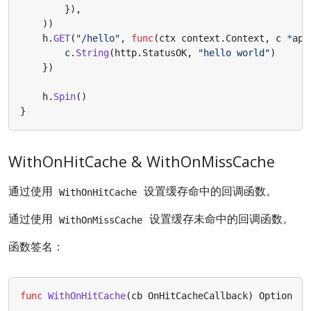
}),
))
h
.
GET
(
"/hello"
,
func
(
ctx
context
.
Context
,
c
*
app
c
.
String
(
http
.
StatusOK
,
"hello world"
)
})
h
.
Spin
()
}
WithOnHitCache & WithOnMissCache
通过使用
设置缓存命中的回调函数。
WithOnHitCache
通过使用
设置缓存未命中的回调函数。
WithOnMissCache
函数签名：
func
WithOnHitCache
(
cb
OnHitCacheCallback
)
Option