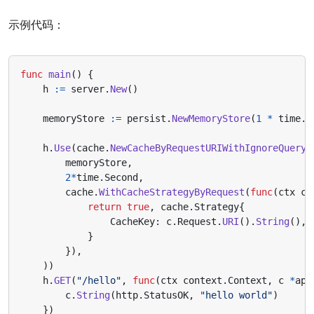
示例代码：
func
main
()
{
h
:=
server
.
New
()
memoryStore
:=
persist
.
NewMemoryStore
(
1
*
time
.
M
h
.
Use
(
cache
.
NewCacheByRequestURIWithIgnoreQueryO
memoryStore
,
2
*
time
.
Second
,
cache
.
WithCacheStrategyByRequest
(
func
(
ctx
co
return
true
,
cache
.
Strategy
{
CacheKey
:
c
.
Request
.
URI
().
String
(),
}
}),
))
h
.
GET
(
"/hello"
,
func
(
ctx
context
.
Context
,
c
*
app
c
.
String
(
http
.
StatusOK
,
"hello world"
)
})