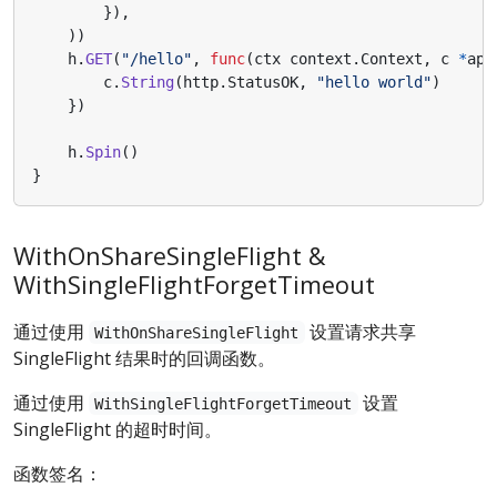
}),
))
h
.
GET
(
"/hello"
,
func
(
ctx
context
.
Context
,
c
*
app
c
.
String
(
http
.
StatusOK
,
"hello world"
)
})
h
.
Spin
()
}
WithOnShareSingleFlight &
WithSingleFlightForgetTimeout
通过使用
设置请求共享
WithOnShareSingleFlight
SingleFlight 结果时的回调函数。
通过使用
设置
WithSingleFlightForgetTimeout
SingleFlight 的超时时间。
函数签名：