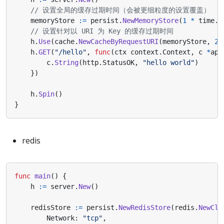
// 设置全局的缓存过期时间（会被更细粒度的设置覆盖）
memoryStore
:=
persist
.
NewMemoryStore
(
1
*
time
.
M
// 设置针对以 URI 为 Key 的缓存过期时间
h
.
Use
(
cache
.
NewCacheByRequestURI
(
memoryStore
,
2
*
h
.
GET
(
"/hello"
,
func
(
ctx
context
.
Context
,
c
*
app
c
.
String
(
http
.
StatusOK
,
"hello world"
)
})
h
.
Spin
()
}
redis
func
main
()
{
h
:=
server
.
New
()
redisStore
:=
persist
.
NewRedisStore
(
redis
.
NewCli
Network
:
"tcp"
,