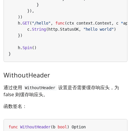
}
}),
))
h
.
GET
(
"/hello"
,
func
(
ctx
context
.
Context
,
c
*
app
c
.
String
(
http
.
StatusOK
,
"hello world"
)
})
h
.
Spin
()
}
WithoutHeader
通过使用
设置是否需要缓存响应头，为
WithoutHeader
false 则缓存响应头。
函数签名：
func
WithoutHeader
(
b
bool
)
Option