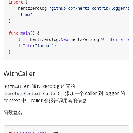
import
(
hertzZerolog
"github.com/hertz-contrib/logger/ze
"time"
)
func
main
()
{
l
:=
hertzZerolog
.
New
(
hertzZerolog
.
WithFormatted
l
.
Info
(
"foobar"
)
}
WithCaller
通过 zerolog 内置的
WithCaller
添加一个 caller 到 logger 的
zerolog.Context.Caller()
context 中，caller 会报告调用者的信息
函数签名：