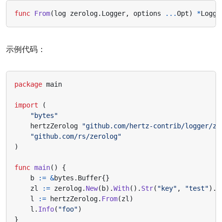
func
From
(
log
zerolog
.
Logger
,
options
...
Opt
)
*
Logge
示例代码：
package
main
import
(
"bytes"
hertzZerolog
"github.com/hertz-contrib/logger/ze
"github.com/rs/zerolog"
)
func
main
()
{
b
:=
&
bytes
.
Buffer
{}
zl
:=
zerolog
.
New
(
b
).
With
().
Str
(
"key"
,
"test"
).
L
l
:=
hertzZerolog
.
From
(
zl
)
l
.
Info
(
"foo"
)
}