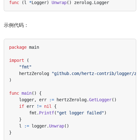
func
(
l
*
Logger
)
Unwrap
()
zerolog
.
Logger
示例代码：
package
main
import
(
"fmt"
hertzZerolog
"github.com/hertz-contrib/logger/ze
)
func
main
()
{
logger
,
err
:=
hertzZerolog
.
GetLogger
()
if
err
!=
nil
{
fmt
.
Printf
(
"get logger failed"
)
}
l
:=
logger
.
Unwrap
()
}