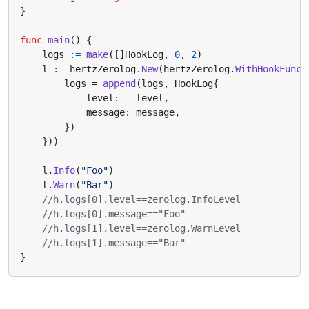
}
func
main
()
{
logs
:=
make
([]
HookLog
,
0
,
2
)
l
:=
hertzZerolog
.
New
(
hertzZerolog
.
WithHookFunc
(
logs
=
append
(
logs
,
HookLog
{
level
:
level
,
message
:
message
,
})
}))
l
.
Info
(
"Foo"
)
l
.
Warn
(
"Bar"
)
//h.logs[0].level==zerolog.InfoLevel
//h.logs[0].message=="Foo"
//h.logs[1].level==zerolog.WarnLevel
//h.logs[1].message=="Bar"
}