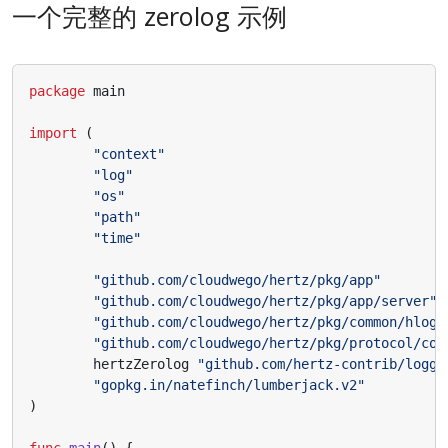
一个完整的 zerolog 示例
package
main
import
(
"context"
"log"
"os"
"path"
"time"
"github.com/cloudwego/hertz/pkg/app"
"github.com/cloudwego/hertz/pkg/app/server"
"github.com/cloudwego/hertz/pkg/common/hlog"
"github.com/cloudwego/hertz/pkg/protocol/con
hertzZerolog
"github.com/hertz-contrib/logge
"gopkg.in/natefinch/lumberjack.v2"
)
func
main
()
{