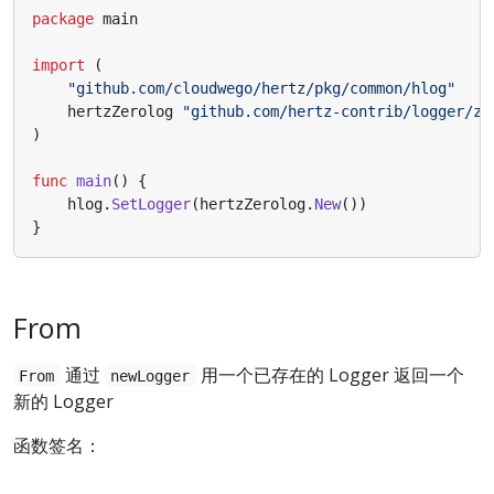
package
main
import
(
"github.com/cloudwego/hertz/pkg/common/hlog"
hertzZerolog
"github.com/hertz-contrib/logger/ze
)
func
main
()
{
hlog
.
SetLogger
(
hertzZerolog
.
New
())
}
From
通过
用一个已存在的 Logger 返回一个
From
newLogger
新的 Logger
函数签名：