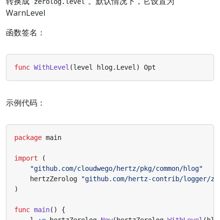
转换成
。默认情况下，它设置为
zerolog.level
WarnLevel
函数签名：
func
WithLevel
(
level
hlog
.
Level
)
Opt
示例代码：
package
main
import
(
"github.com/cloudwego/hertz/pkg/common/hlog"
hertzZerolog
"github.com/hertz-contrib/logger/ze
)
func
main
()
{
l
:=
hertzZerolog
.
New
(
hertzZerolog
.
WithLevel
(
hlo