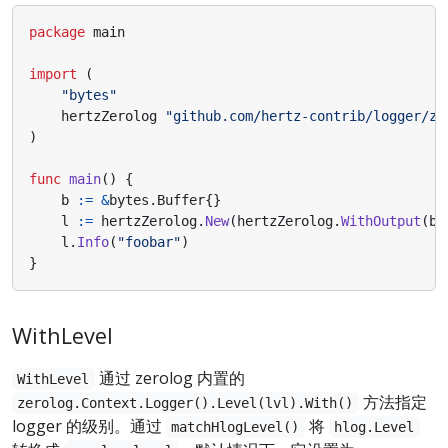
package
main
import
(
"bytes"
hertzZerolog
"github.com/hertz-contrib/logger/ze
)
func
main
()
{
b
:=
&
bytes
.
Buffer
{}
l
:=
hertzZerolog
.
New
(
hertzZerolog
.
WithOutput
(
b
)
l
.
Info
(
"foobar"
)
}
WithLevel
通过 zerolog 内置的
WithLevel
方法指定
zerolog.Context.Logger().Level(lvl).With()
logger 的级别。通过
将
matchHlogLevel()
hlog.Level