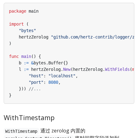
package
main
import
(
"bytes"
hertzZerolog
"github.com/hertz-contrib/logger/ze
)
func
main
()
{
b
:=
&
bytes
.
Buffer
{}
l
:=
hertzZerolog
.
New
(
hertzZerolog
.
WithFields
(
ma
"host"
:
"localhost"
,
"port"
:
8080
,
}))
//...
}
WithTimestamp
通过 zerolog 内置的
WithTimestamp