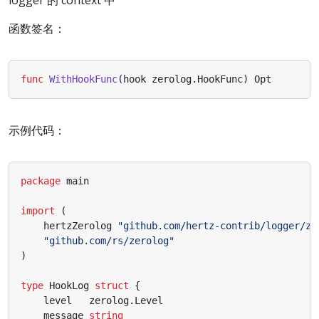
logger 的 context 中
函数签名：
func
WithHookFunc
(
hook
zerolog
.
HookFunc
)
Opt
示例代码：
package
main
import
(
hertzZerolog
"github.com/hertz-contrib/logger/ze
"github.com/rs/zerolog"
)
type
HookLog
struct
{
level
zerolog
.
Level
message
string