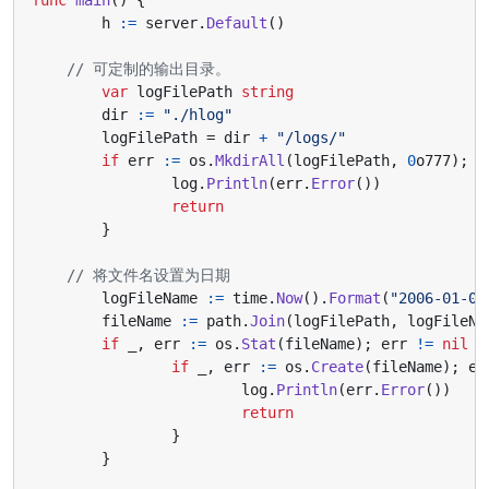
h
:=
server
.
Default
()
// 可定制的输出目录。
var
logFilePath
string
dir
:=
"./hlog"
logFilePath
=
dir
+
"/logs/"
if
err
:=
os
.
MkdirAll
(
logFilePath
,
0
o777
);
e
log
.
Println
(
err
.
Error
())
return
}
// 将文件名设置为日期
logFileName
:=
time
.
Now
().
Format
(
"2006-01-02
fileName
:=
path
.
Join
(
logFilePath
,
logFileNa
if
_
,
err
:=
os
.
Stat
(
fileName
);
err
!=
nil
{
if
_
,
err
:=
os
.
Create
(
fileName
);
er
log
.
Println
(
err
.
Error
())
return
}
}