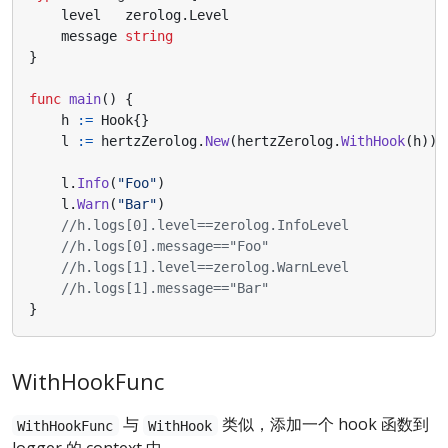
level
zerolog
.
Level
message
string
}
func
main
()
{
h
:=
Hook
{}
l
:=
hertzZerolog
.
New
(
hertzZerolog
.
WithHook
(
h
))
l
.
Info
(
"Foo"
)
l
.
Warn
(
"Bar"
)
//h.logs[0].level==zerolog.InfoLevel
//h.logs[0].message=="Foo"
//h.logs[1].level==zerolog.WarnLevel
//h.logs[1].message=="Bar"
}
WithHookFunc
与
类似，添加一个 hook 函数到
WithHookFunc
WithHook