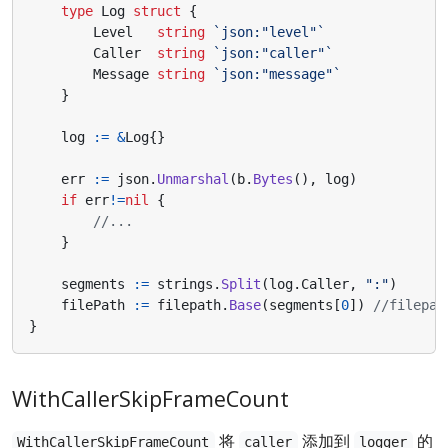
type
Log
struct
{
Level
string
`json:"level"`
Caller
string
`json:"caller"`
Message
string
`json:"message"`
}
log
:=
&
Log
{}
err
:=
json
.
Unmarshal
(
b
.
Bytes
(),
log
)
if
err
!=
nil
{
//...
}
segments
:=
strings
.
Split
(
log
.
Caller
,
":"
)
filePath
:=
filepath
.
Base
(
segments
[
0
])
//filepat
}
WithCallerSkipFrameCount
将
添加到
的
WithCallerSkipFrameCount
caller
logger