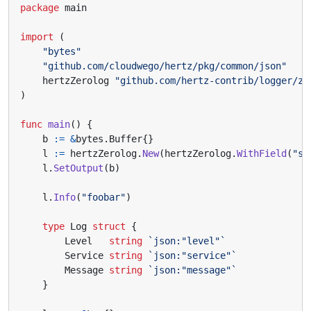
package
main
import
(
"bytes"
"github.com/cloudwego/hertz/pkg/common/json"
hertzZerolog
"github.com/hertz-contrib/logger/ze
)
func
main
()
{
b
:=
&
bytes
.
Buffer
{}
l
:=
hertzZerolog
.
New
(
hertzZerolog
.
WithField
(
"se
l
.
SetOutput
(
b
)
l
.
Info
(
"foobar"
)
type
Log
struct
{
Level
string
`json:"level"`
Service
string
`json:"service"`
Message
string
`json:"message"`
}