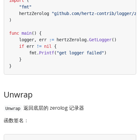
import
(
"fmt"
hertzZerolog
"github.com/hertz-contrib/logger/ze
)
func
main
()
{
logger
,
err
:=
hertzZerolog
.
GetLogger
()
if
err
!=
nil
{
fmt
.
Printf
(
"get logger failed"
)
}
}
Unwrap
返回底层的 zerolog 记录器
Unwrap
函数签名：