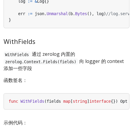
log
:=
&
Log
{}
err
:=
json
.
Unmarshal
(
b
.
Bytes
(),
log
)
//log.servi
}
WithFields
通过 zerolog 内置的
WithFields
向 logger 的 context
zerolog.Context.Fields(fields)
添加一些字段
函数签名：
func
WithFields
(
fields
map
[
string
]
interface
{})
Opt
示例代码：