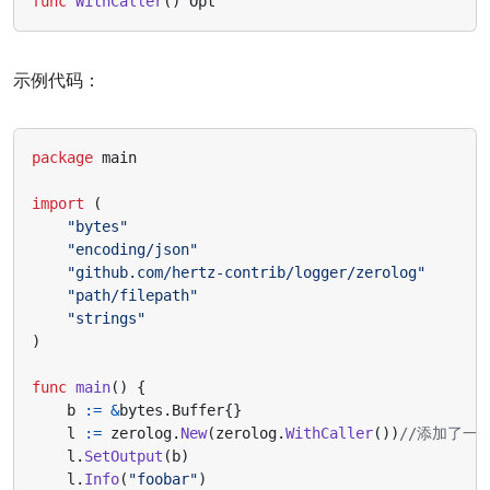
func
WithCaller
()
Opt
示例代码：
package
main
import
(
"bytes"
"encoding/json"
"github.com/hertz-contrib/logger/zerolog"
"path/filepath"
"strings"
)
func
main
()
{
b
:=
&
bytes
.
Buffer
{}
l
:=
zerolog
.
New
(
zerolog
.
WithCaller
())
//添加了一
l
.
SetOutput
(
b
)
l
.
Info
(
"foobar"
)