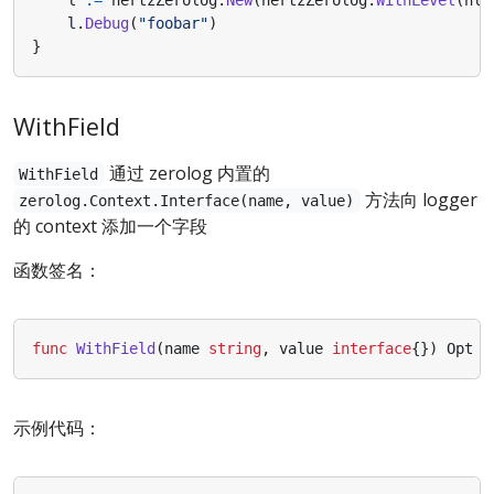
l
.
Debug
(
"foobar"
)
}
WithField
通过 zerolog 内置的
WithField
方法向 logger
zerolog.Context.Interface(name, value)
的 context 添加一个字段
函数签名：
func
WithField
(
name
string
,
value
interface
{})
Opt
示例代码：