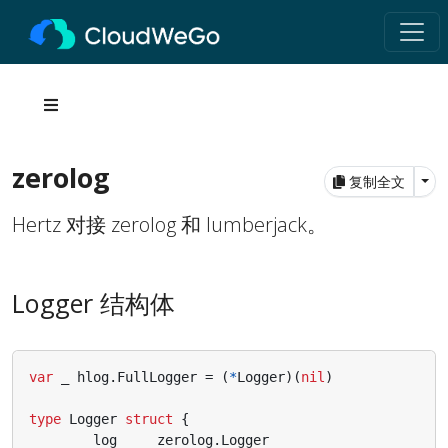
zerolog
Tog
复制全文
Hertz 对接 zerolog 和 lumberjack。
Logger 结构体
var
_
hlog
.
FullLogger
=
(
*
Logger
)(
nil
)
type
Logger
struct
{
log
zerolog
.
Logger