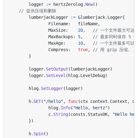
logger
:=
hertzZerolog
.
New
()
// 提供压缩和删除
lumberjackLogger
:=
&
lumberjack
.
Logger
{
Filename
:
fileName
,
MaxSize
:
20
,
// 一个文件最大可达 
MaxBackups
:
5
,
// 最多同时保存 5 
MaxAge
:
10
,
// 一个文件最多可以保
Compress
:
true
,
// 用 gzip 压缩。
}
logger
.
SetOutput
(
lumberjackLogger
)
logger
.
SetLevel
(
hlog
.
LevelDebug
)
hlog
.
SetLogger
(
logger
)
h
.
GET
(
"/hello"
,
func
(
ctx
context
.
Context
,
c
hlog
.
Info
(
"Hello, hertz"
)
c
.
String
(
consts
.
StatusOK
,
"Hello her
})
h
.
Spin
()