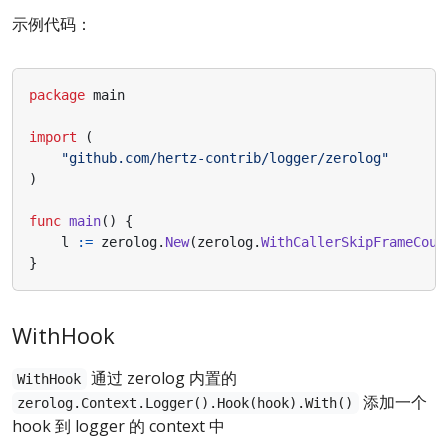
示例代码：
package
main
import
(
"github.com/hertz-contrib/logger/zerolog"
)
func
main
()
{
l
:=
zerolog
.
New
(
zerolog
.
WithCallerSkipFrameCoun
}
WithHook
通过 zerolog 内置的
WithHook
添加一个
zerolog.Context.Logger().Hook(hook).With()
hook 到 logger 的 context 中