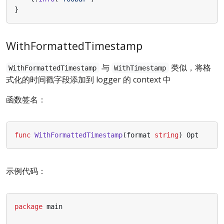
}
WithFormattedTimestamp
与
类似，将格
WithFormattedTimestamp
WithTimestamp
式化的时间戳字段添加到 logger 的 context 中
函数签名：
func
WithFormattedTimestamp
(
format
string
)
Opt
示例代码：
package
main