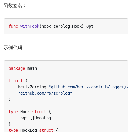
函数签名：
func
WithHook
(
hook
zerolog
.
Hook
)
Opt
示例代码：
package
main
import
(
hertzZerolog
"github.com/hertz-contrib/logger/ze
"github.com/rs/zerolog"
)
type
Hook
struct
{
logs
[]
HookLog
}
type
HookLog
struct
{