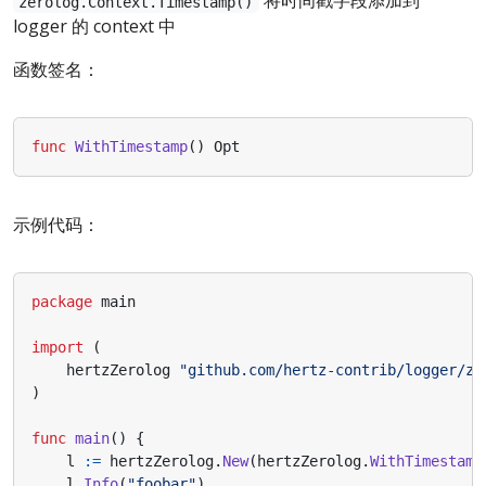
将时间戳字段添加到
zerolog.Context.Timestamp()
logger 的 context 中
函数签名：
func
WithTimestamp
()
Opt
示例代码：
package
main
import
(
hertzZerolog
"github.com/hertz-contrib/logger/ze
)
func
main
()
{
l
:=
hertzZerolog
.
New
(
hertzZerolog
.
WithTimestamp
l
.
Info
(
"foobar"
)