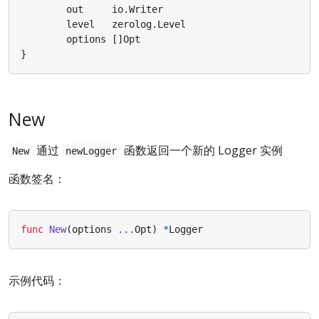
out
io
.
Writer
level
zerolog
.
Level
options
[]
Opt
}
New
通过
函数返回一个新的 Logger 实例
New
newLogger
函数签名：
func
New
(
options
...
Opt
)
*
Logger
示例代码：