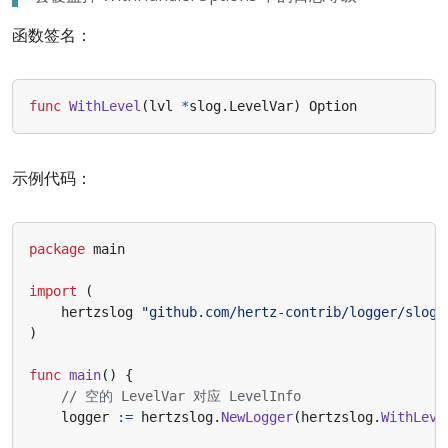
函数签名：
func
WithLevel
(
lvl
*
slog
.
LevelVar
)
Option
示例代码：
package
main
import
(
hertzslog
"github.com/hertz-contrib/logger/slog"
)
func
main
()
{
// 空的 LevelVar 对应 LevelInfo
logger
:=
hertzslog
.
NewLogger
(
hertzslog
.
WithLeve