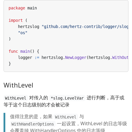
package
main
import
(
hertzslog
"github.com/hertz-contrib/logger/slog"
"os"
)
func
main
()
{
logger
:=
hertzslog
.
NewLogger
(
hertzslog
.
WithOutp
}
WithLevel
对传入的
进行判断，高于或
WithLevel
*slog.LevelVar
等于这个日志级别的才会被记录
值得注意的是，如果
与
WithLevel
一起设置，WithLevel 的日志等级
WithHandlerOptions
会覆盖掉 WithHandlerOptions 中的日志等级