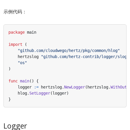
示例代码：
package
main
import
(
"github.com/cloudwego/hertz/pkg/common/hlog"
hertzslog
"github.com/hertz-contrib/logger/slog"
"os"
)
func
main
()
{
logger
:=
hertzslog
.
NewLogger
(
hertzslog
.
WithOutp
hlog
.
SetLogger
(
logger
)
}
Logger