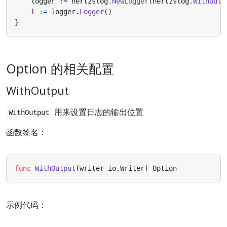
logger
:=
hertzslog
.
NewLogger
(
hertzslog
.
WithOutp
l
:=
logger
.
Logger
()
}
Option 的相关配置
WithOutput
用来设置日志的输出位置
WithOutput
函数签名：
func
WithOutput
(
writer
io
.
Writer
)
Option
示例代码：