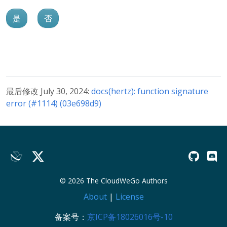
是
否
最后修改 July 30, 2024:
docs(hertz): function signature
error (#1114) (03e698d9)
© 2026 The CloudWeGo Authors
About
|
License
备案号：
京ICP备18026016号-10