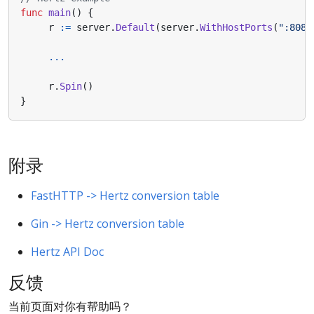
func
main
()
{
r
:=
server
.
Default
(
server
.
WithHostPorts
(
":8080
...
r
.
Spin
()
}
附录
FastHTTP -> Hertz conversion table
Gin -> Hertz conversion table
Hertz API Doc
反馈
当前页面对你有帮助吗？