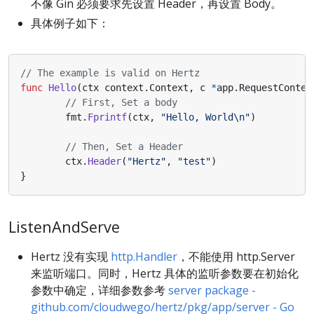
不像 Gin 必须要求先设置 Header，再设置 Body。
具体例子如下：
// The example is valid on Hertz
func
Hello
(
ctx
context
.
Context
,
c
*
app
.
RequestContex
// First, Set a body
fmt
.
Fprintf
(
ctx
,
"Hello, World\n"
)
// Then, Set a Header
ctx
.
Header
(
"Hertz"
,
"test"
)
}
ListenAndServe
Hertz 没有实现
http.Handler
，不能使用 http.Server
来监听端口。同时，Hertz 具体的监听参数要在初始化
参数中确定，详细参数参考
server package -
github.com/cloudwego/hertz/pkg/app/server - Go