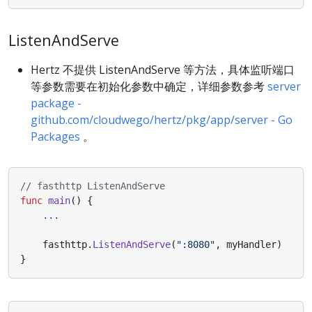
ListenAndServe
Hertz 不提供 ListenAndServe 等方法，具体监听端口
等参数需要在初始化参数中确定，详细参数参考
server
package -
github.com/cloudwego/hertz/pkg/app/server - Go
Packages
。
// fasthttp ListenAndServe
func
main
()
{
...
fasthttp
.
ListenAndServe
(
":8080"
,
myHandler
)
}