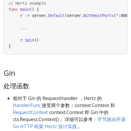
// Hertz example
func
main
()
{
r
:=
server
.
Default
(
server
.
WithHostPorts
(
":8080
...
r
.
Spin
()
}
Gin
处理函数
相对于 Gin 的 RequestHandler ，Hertz 的
HandlerFunc
接受两个参数：context.Context 和
RequestContext
context.Context 即 Gin 中的
ctx.Request.Context() 。详细可以参考：
字节跳动开源
Go HTTP 框架 Hertz 设计实践
。