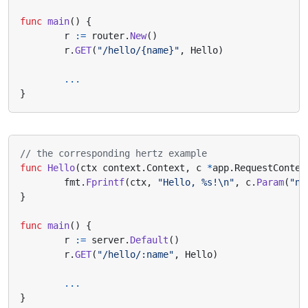
func
main
()
{
r
:=
router
.
New
()
r
.
GET
(
"/hello/{name}"
,
Hello
)
...
}
// the corresponding hertz example
func
Hello
(
ctx
context
.
Context
,
c
*
app
.
RequestContex
fmt
.
Fprintf
(
ctx
,
"Hello, %s!\n"
,
c
.
Param
(
"na
}
func
main
()
{
r
:=
server
.
Default
()
r
.
GET
(
"/hello/:name"
,
Hello
)
...
}