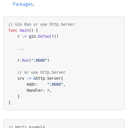
Packages
。
// Gin Run or use http.Server
func
main
()
{
r
:=
gin
.
Default
()
...
r
.
Run
(
":8080"
)
// or use http.Server
srv
:=
&
http
.
Server
{
Addr
:
":8080"
,
Handler
:
r
,
}
}
// Hertz example