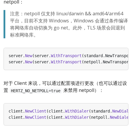
netpoll：
注意：netpoll 仅支持 linux/darwin && amd64/arm64
平台，目前不支持 Windows，Windows 会通过条件编译
将网络库自动切换为 go net。此外，TLS 场景会回退到
标准网络库。
server
.
New
(
server
.
WithTransport
(
standard
.
NewTranspor
server
.
New
(
server
.
WithTransport
(
netpoll
.
NewTransport
对于 Client 来说，可以通过配置项进行更改（也可以通过设
置
来禁用 netpoll）：
HERTZ_NO_NETPOLL=true
client
.
NewClient
(
client
.
WithDialer
(
standard
.
NewDiale
client
.
NewClient
(
client
.
WithDialer
(
netpoll
.
NewDialer