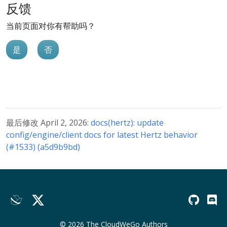
反馈
当前页面对你有帮助吗？
是
否
最后修改 April 2, 2026:
docs(hertz): update
config/engine/client docs for latest Hertz behavior
(#1533) (a5d9b9bd)
© 2026 The CloudWeGo Authors