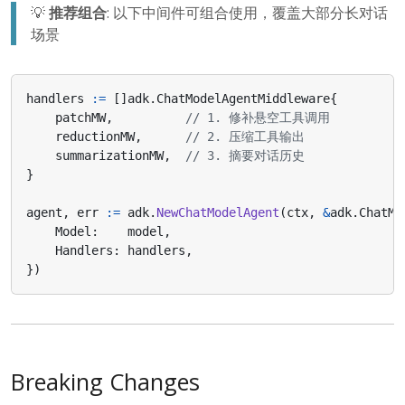
💡
推荐组合
: 以下中间件可组合使用，覆盖大部分长对话
场景
handlers
:=
[]
adk
.
ChatModelAgentMiddleware
{
patchMW
,
// 1. 修补悬空工具调用
reductionMW
,
// 2. 压缩工具输出
summarizationMW
,
// 3. 摘要对话历史
}
agent
,
err
:=
adk
.
NewChatModelAgent
(
ctx
,
&
adk
.
ChatMo
Model
:
model
,
Handlers
:
handlers
,
})
Breaking Changes