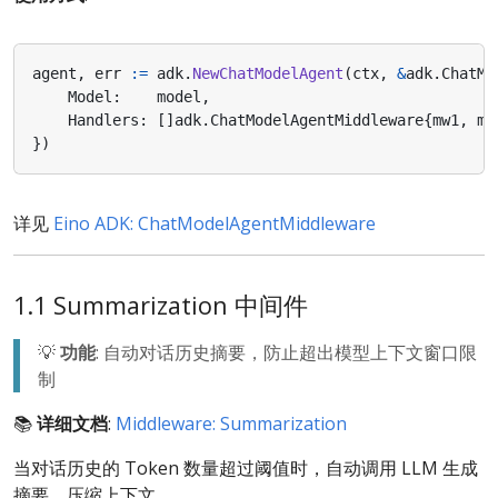
agent
,
err
:=
adk
.
NewChatModelAgent
(
ctx
,
&
adk
.
ChatMo
Model
:
model
,
Handlers
:
[]
adk
.
ChatModelAgentMiddleware
{
mw1
,
mw
})
详见
Eino ADK: ChatModelAgentMiddleware
1.1 Summarization 中间件
💡
功能
: 自动对话历史摘要，防止超出模型上下文窗口限
制
📚
详细文档
:
Middleware: Summarization
当对话历史的 Token 数量超过阈值时，自动调用 LLM 生成
摘要，压缩上下文。