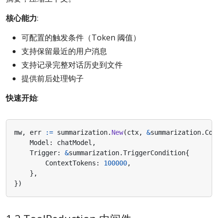
核心能力
:
可配置的触发条件（Token 阈值）
支持保留最近的用户消息
支持记录完整对话历史到文件
提供前后处理钩子
快速开始
:
mw
,
err
:=
summarization
.
New
(
ctx
,
&
summarization
.
Con
Model
:
chatModel
,
Trigger
:
&
summarization
.
TriggerCondition
{
ContextTokens
:
100000
,
},
})