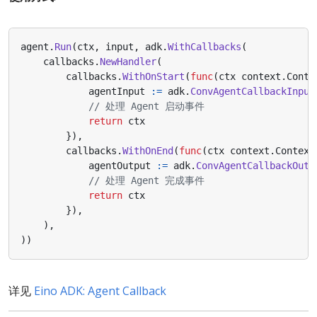
agent
.
Run
(
ctx
,
input
,
adk
.
WithCallbacks
(
callbacks
.
NewHandler
(
callbacks
.
WithOnStart
(
func
(
ctx
context
.
Conte
agentInput
:=
adk
.
ConvAgentCallbackInput
// 处理 Agent 启动事件
return
ctx
}),
callbacks
.
WithOnEnd
(
func
(
ctx
context
.
Context
agentOutput
:=
adk
.
ConvAgentCallbackOutp
// 处理 Agent 完成事件
return
ctx
}),
),
))
详见
Eino ADK: Agent Callback