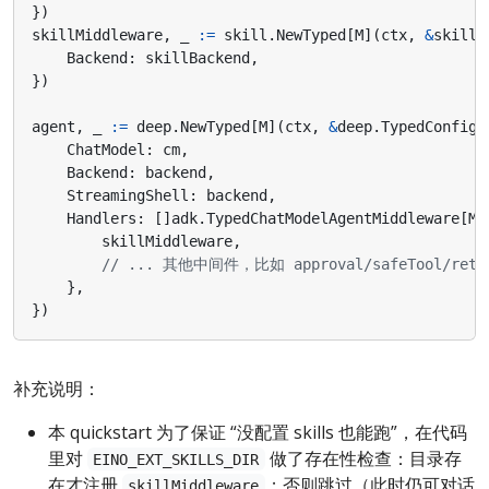
})
skillMiddleware
,
_
:=
skill
.
NewTyped
[
M
](
ctx
,
&
skill
.
Backend
:
skillBackend
,
})
agent
,
_
:=
deep
.
NewTyped
[
M
](
ctx
,
&
deep
.
TypedConfig
[
ChatModel
:
cm
,
Backend
:
backend
,
StreamingShell
:
backend
,
Handlers
:
[]
adk
.
TypedChatModelAgentMiddleware
[
M
]
skillMiddleware
,
// ... 其他中间件，比如 approval/safeTool/retr
},
})
补充说明：
本 quickstart 为了保证 “没配置 skills 也能跑”，在代码
里对
做了存在性检查：目录存
EINO_EXT_SKILLS_DIR
在才注册
；否则跳过（此时仍可对话
skillMiddleware