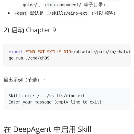
、
等子目录）
guide/
eino-component/
默认是
（可以省略）
-dest
./skills/eino-ext
2) 启动 Chapter 9
export
EINO_EXT_SKILLS_DIR
=
输出示例（节选）：
Skills dir: /.../skills/eino-ext

在 DeepAgent 中启用 Skill