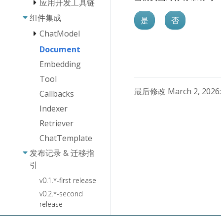
应用开发工具链
Quickstart
Lambda 使用
Eino 流式编程
说明
概述
组件集成
Eino Dev 插件
要点
是
否
安装指南
Indexer 使用说
Agent 抽象
Callback 用户
ChatModel
明
Eino Dev 可视
手册
Agent 协作
Document
OpenAI
化编排插件功能
Retriever 使用
CallOption 能
Agent 实现
指南
说明
Embedding
ARK
力与规范
Agent Runner
ChatModelAgent
Eino Dev 可视
ChatTemplate
Tool
Interrupt &
与扩展
化调试插件功能
使用说明
CheckPoint使
Plan-
ChatModel
最后修改 March 2, 2026
Callbacks
指南
Eino human-in-
ChatModel 使
用手册
Execute
Failover
Indexer
the-loop框架：
用说明
Agent
功能文档
技术架构指南
Retriever
ToolsNode&Tool
DeepAgents
ChatModelAgentMiddleware
使用说明
ChatTemplate
FileSystem
Agent Callback
AgenticModel
如何创建一
发布记录 & 迁移指
Backend
使用说明[Beta]
个 tool ?
Agent Cancel
引
与 TurnLoop 快
AgenticChatTemplate
Ark
FileSystem
v0.1.*-first release
速入门
使用说明[Beta]
Agentkit
Skill
v0.2.*-second
Sandbox
AgenticToolsNode&Tool
release
Summarization
使用说明[Beta]
本地文件
v0.3.*-tiny break
Reduction
系统