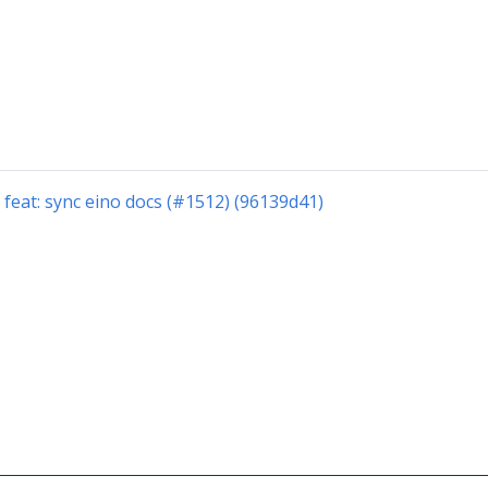
:
feat: sync eino docs (#1512) (96139d41)