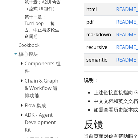
第十章：A2UI 协议
（流式 UI 组件）
html
README_
第十一章：
pdf
README_
TurnLoop — 抢
占、中止与多轮生
markdown
README_
命周期
Cookbook
recursive
README_
核心模块
semantic
README_
Components 组
件
说明
：
Chain & Graph
Document
& Workflow 编
Loader 使用
上述链接直接指向 Gi
排功能
说明
中文文档和英文文档
Flow 集成
Embedding 使
Chain/Graph
Document
如需查看历史版本或提
用说明
编排介绍
Parser 接口
ADK - Agent
ReAct Agent 使
使用说明
Document
编排的设计理念
反馈
用手册
Development
Transformer 使
Workflow 编排
Kit
Host Multi-
用说明
框架
当前页面对你有帮助吗？
Agent