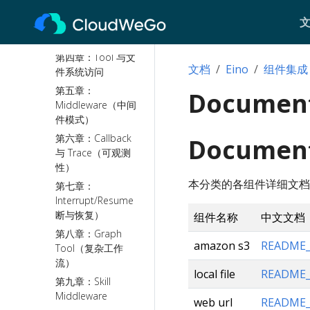
第三章：Memory
与 Session（持久
化对话）
第四章：Tool 与文
文档
Eino
组件集成
件系统访问
第五章：
Documen
Middleware（中间
件模式）
第六章：Callback
Docume
与 Trace（可观测
性）
本分类的各组件详细文档请参
第七章：
Interrupt/Resume（中
断与恢复）
组件名称
中文文档
第八章：Graph
amazon s3
README_
Tool（复杂工作
流）
local file
README_
第九章：Skill
Middleware
web url
README_