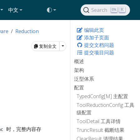
中文
Search
K
编辑此页
ware
Reduction
添加子页面
提交文档问题
Toggle Dropdown
复制全文
提交项目问题
概述
架构
泛型体系
配置
TypedConfig[M] 主配置
ToolReductionConfig 工具
级配置
ToolDetail 工具详情
时，完整内容存
TruncResult 截断结果
nc
ClearResult 清理结果