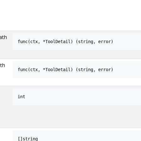
ath
func(ctx, *ToolDetail) (string, error)
th
func(ctx, *ToolDetail) (string, error)
int
[]string