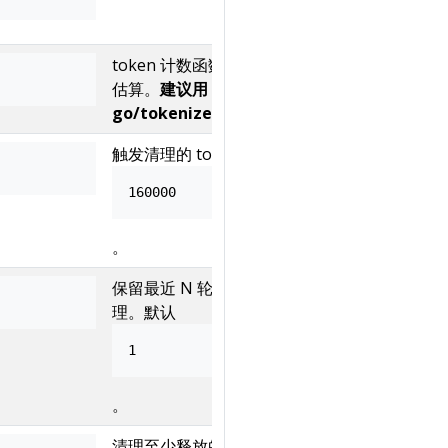
token 计数函数。默认使用字符数/4
估算。
建议用 tiktoken-
go/tokenizer 替换
。
触发清理的 token 阈值。默认
160000
。
保留最近 N 轮 assistant 消息不清
理。默认
1
。
清理至少释放的 token 量。未达标则