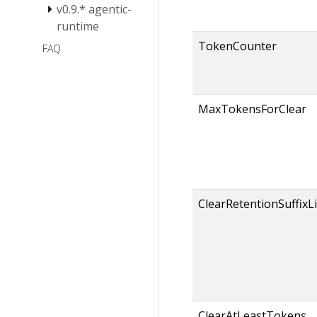
v0.9.* agentic-
Eino v0.8 不兼
容更新
runtime
TokenCounter
Eino V0.9 更新
FAQ
注意事项
MaxTokensForClear
ClearRetentionSuffixL
ClearAtLeastTokens