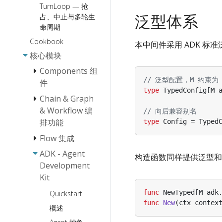
TurnLoop — 抢
泛型体系
占、中止与多轮生
命周期
Cookbook
本中间件采用 ADK 标
核心模块
Components 组
// 泛型配置，M 约束为 ad
件
type
TypedConfig
[
M
Chain & Graph
Document
& Workflow 编
Loader 使用
// 向后兼容别名
排功能
说明
type
Config
=
Typed
Flow 集成
Embedding 使
Chain/Graph
Document
用说明
编排介绍
Parser 接口
ADK - Agent
ReAct Agent 使
构造函数同样提供泛型和
使用说明
Document
编排的设计理念
用手册
Development
Transformer 使
Workflow 编排
Kit
Host Multi-
用说明
框架
Agent
func
NewTyped
[
M
adk
Quickstart
Lambda 使用
Eino 流式编程
func
New
(
ctx
contex
说明
概述
要点
Indexer 使用说