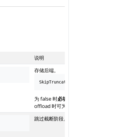
说明
存储后端。
SkipTruncation
为 false 时
必填
；仅做 Clear 且不需要
offload 时可为 nil。
跳过截断阶段。