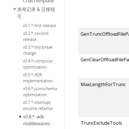
ChatTemplate
发布记录 & 迁移指
引
v0.1.*-first release
v0.2.*-second
GenTruncOffloadFileP
release
v0.3.*-tiny break
change
GenClearOffloadFilePa
v0.4.*-compose
optimization
v0.5.*-ADK
implementation
MaxLengthForTrunc
v0.6.*-jsonschema
optimization
v0.7.*-interrupt
resume refactor
v0.8.*-adk
TruncExcludeTools
middlewares