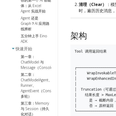
你的第一个 AI 智能
清理（Clear）
：模
体：从 Excel
时，遍历历史消息，将
Agent 实战开始
Agent 还是
Graph？AI 应用路
线辨析
架构
五分钟上手 Eino
ADK
快速开始
Tool 调用返回结果

第一章：
                    
ChatModel 与
                    
Message（Console）
┌───────────────────
│     WrapInvokableT
第二章：
│     WrapEnhancedIn
ChatModelAgent、
│                   
Runner、
│  Truncation（可通过 
AgentEvent（Console
│    结果长度 > MaxLeng
多轮）
│      是 → 截断内容，完
第三章：Memory
│      否 → 原样返回    
与 Session（持久
└───────────────────
化对话）