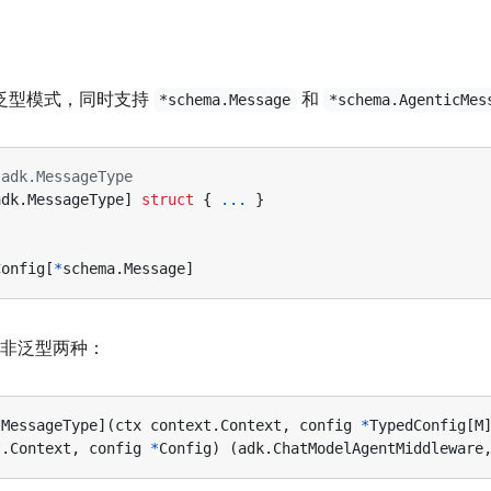
准泛型模式，同时支持
和
*schema.Message
*schema.AgenticMes
k.MessageType
adk
.
MessageType
]
struct
{
...
}
Config
[
*
schema
.
Message
]
非泛型两种：
.
MessageType
](
ctx
context
.
Context
,
config
*
TypedConfig
[
M
t
.
Context
,
config
*
Config
)
(
adk
.
ChatModelAgentMiddleware