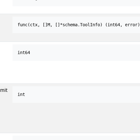
func(ctx, []M, []*schema.ToolInfo) (int64, error)
int64
imit
int