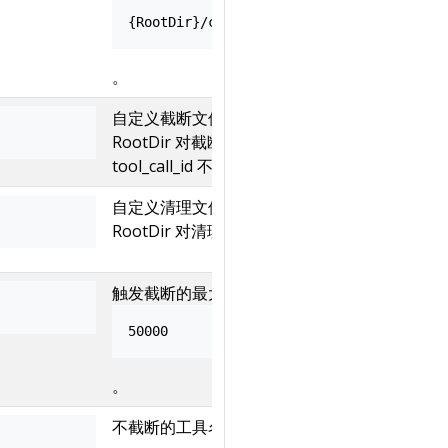
{RootDir}/clear/{tool_call_id}
。
自定义截断文件路径生成。设置后
RootDir 对截断不生效。适用于
tool_call_id 不唯一的场景。
自定义清理文件路径生成。设置后
RootDir 对清理不生效。
触发截断的最大字符长度。默认
50000
。
不截断的工具名列表。