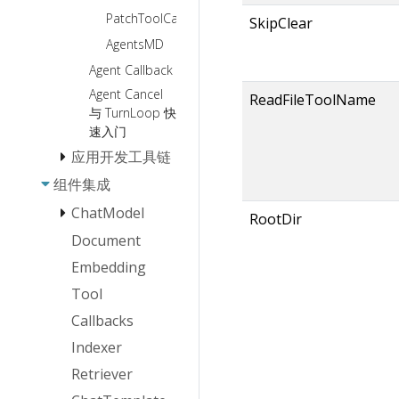
PatchToolCalls
SkipClear
AgentsMD
Agent Callback
Agent Cancel
ReadFileToolName
与 TurnLoop 快
速入门
应用开发工具链
组件集成
Eino Dev 插件
安装指南
ChatModel
RootDir
Eino Dev 可视
Document
OpenAI
化编排插件功能
指南
Embedding
ARK
Eino Dev 可视
Tool
化调试插件功能
Callbacks
指南
Indexer
Retriever