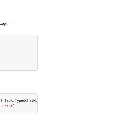
：
sage
])
(
adk
.
TypedChatModelAgentMiddleware
[
M
],
error
)
,
error
)