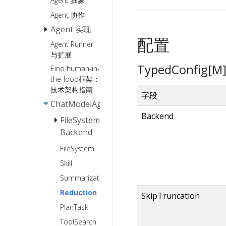
Agent 抽象
Callback 用户
明
手册
Agent 协作
Retriever 使用
CallOption 能
Agent 实现
说明
力与规范
配置
Agent Runner
ChatModelAgent
ChatTemplate
Interrupt &
与扩展
使用说明
CheckPoint使
Plan-
ChatModel
TypedConfig[
Eino human-in-
ChatModel 使
用手册
Execute
Failover
the-loop框架：
用说明
Agent
功能文档
技术架构指南
ToolsNode&Tool
字段
DeepAgents
ChatModelAgentMiddleware
使用说明
Backend
FileSystem
AgenticModel
如何创建一
Backend
使用说明[Beta]
个 tool ?
AgenticChatTemplate
Ark
FileSystem
使用说明[Beta]
Agentkit
Skill
Sandbox
AgenticToolsNode&Tool
Summarization
使用说明[Beta]
本地文件
Reduction
系统
SkipTruncation
PlanTask
ToolSearch