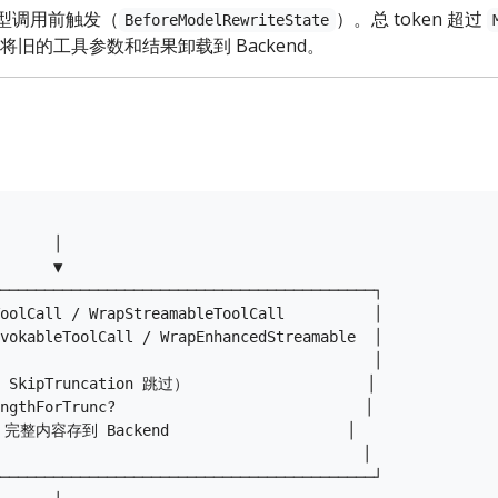
型调用前触发（
）。总 token 超过
BeforeModelRewriteState
旧的工具参数和结果卸载到 Backend。
      │

      ▼

──────────────────────────────────────────┐

oolCall / WrapStreamableToolCall          │

vokableToolCall / WrapEnhancedStreamable  │

                                          │

SkipTruncation 跳过）                    │

thForTrunc?                            │

整内容存到 Backend                    │

                                      │

──────────────────────────────────────────┘
