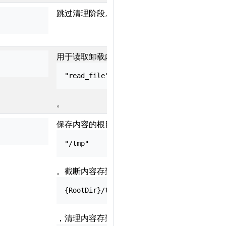
跳过清理阶段。
用于读取卸载内容的工具名。默认
"read_file"
。
保存内容的根目录。默认
"/tmp"
。截断内容存到
{RootDir}/trunc/{tool_call_id}
，清理内容存到