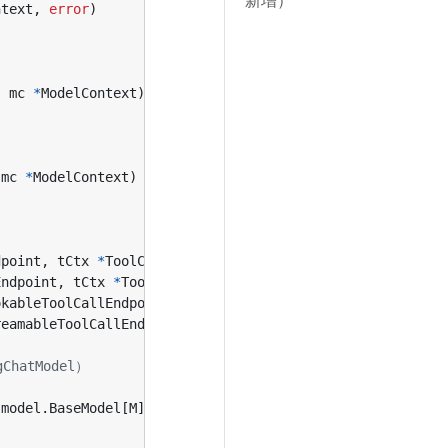
新增）
ntext
,
error
)
,
mc
*
ModelContext
)
(
context
.
Context
,
*
ChatModelAgentSta
mc
*
ModelContext
)
(
context
.
Context
,
*
ChatModelAgentStat
dpoint
,
tCtx
*
ToolContext
)
(
InvokableToolCallEndpoint
,
e
Endpoint
,
tCtx
*
ToolContext
)
(
StreamableToolCallEndpoint
okableToolCallEndpoint
,
tCtx
*
ToolContext
)
(
EnhancedInvo
reamableToolCallEndpoint
,
tCtx
*
ToolContext
)
(
EnhancedSt
ChatModel）
(
model
.
BaseModel
[
M
],
error
)