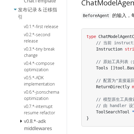
ChatTemplate
ChatModelAgen
发布记录 & 迁移指
的输入，每
BeforeAgent
引
v0.1.*-first release
v0.2.*-second
type
ChatModelAgent
release
// 当前 instruc
v0.3.*-tiny break
Instruction
str
change
// 原始工具列表（含
v0.4.*-compose
Tools
[]
tool
.
Ba
optimization
v0.5.*-ADK
// 配置为"直接返
implementation
ReturnDirectly
v0.6.*-jsonschema
optimization
// 模型原生工具搜索
// 由 handler 
v0.7.*-interrupt
ToolSearchTool
resume refactor
}
v0.8.*-adk
middlewares