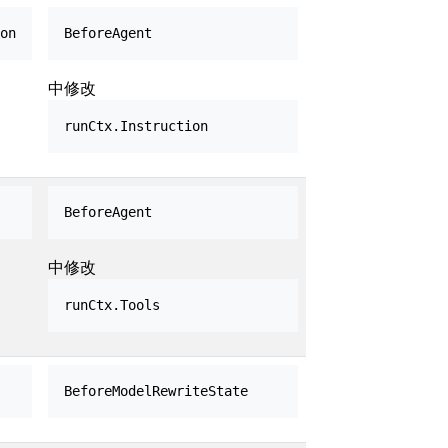
on
BeforeAgent
中修改
runCtx.Instruction
BeforeAgent
中修改
runCtx.Tools
BeforeModelRewriteState