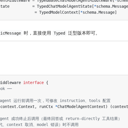
gentMiddleware
=
TypedBaseChatModelAgentMiddleware
[
*
sche
State
=
TypedChatModelAgentState
[
*
schema
.
Messag
=
TypedModelContext
[
*
schema
.
Message
]
时，直接使用
泛型版本即可。
ticMessage
Typed
Middleware
interface
{
ok ──
t：agent 运行前调用一次，可修改 instruction、tools 配置
context
.
Context
,
runCtx
*
ChatModelAgentContext
)
(
contex
t：agent 成功终止后调用（最终回答或 return-directly 工具结果）
、context 取消、model 错误）时不调用