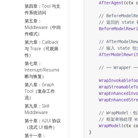
AfterAgent
(
ctx
第四章：Tool 与文
件系统访问
// BeforeMode
第五章：
// 返回的 state 
Middleware（中间
BeforeModelRewr
件模式）
第六章：Callback
// AfterModel
与 Trace（可观测
// 输入 stat
性）
AfterModelRewri
第七章：
// ── Wrapper ─
Interrupt/Resume（中
断与恢复）
WrapInvokableTo
第八章：Graph
WrapStreamableT
Tool（复杂工作
WrapEnhancedInv
流）
WrapEnhancedStr
第九章：Skill
Middleware
// WrapModel：包
// 框架单独处理 Wi
第十章：A2UI 协议
WrapModel
(
ctx
c
（流式 UI 组件）
}
第十一章：