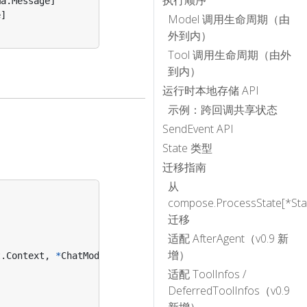
执行顺序
ma
.
Message
]
e
]
Model 调用生命周期（由
外到内）
Tool 调用生命周期（由外
到内）
运行时本地存储 API
示例：跨回调共享状态
SendEvent API
State 类型
迁移指南
从
compose.ProcessState[*Sta
迁移
适配 AfterAgent（v0.9 新
增）
t
.
Context
,
*
ChatModelAgentContext
,
error
)
适配 ToolInfos /
DeferredToolInfos（v0.9