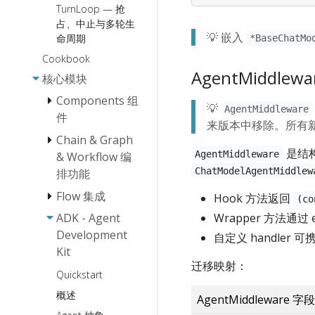
TurnLoop — 抢
占、中止与多轮生
💡 嵌入
命周期
*BaseChatMo
Cookbook
AgentMiddlew
核心模块
Components 组
💡
AgentMiddleware
件
来版本中移除。所有
Chain & Graph
Document
是结构
AgentMiddleware
& Workflow 编
Loader 使用
ChatModelAgentMiddlew
排功能
说明
Flow 集成
Embedding 使
Chain/Graph
Document
Hook 方法返回
(co
用说明
编排介绍
Parser 接口
Wrapper 方法通过 
ADK - Agent
ReAct Agent 使
使用说明
Document
编排的设计理念
用手册
Development
自定义 handler
Transformer 使
Workflow 编排
Kit
Host Multi-
用说明
框架
迁移映射：
Agent
Quickstart
Lambda 使用
Eino 流式编程
说明
概述
要点
AgentMiddleware 字段
Indexer 使用说