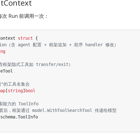
tContext
次 Run 前调用一次：
Context
struct
{
tion（含 agent 配置 + 框架追加 + 前序 handler 修改）
ing
框架隐式工具如 transfer/exit）
seTool
回"的工具名集合
map
[
string
]
bool
能力的 ToolInfo
设置后，框架通过 model.WithToolSearchTool 传递给模型
*
schema
.
ToolInfo