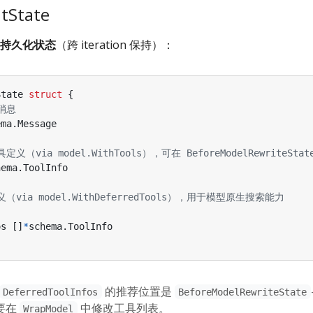
tState
持久化状态
（跨 iteration 保持）：
State
struct
{
消息
ema
.
Message
（via model.WithTools），可在 BeforeModelRewriteSta
hema
.
ToolInfo
via model.WithDeferredTools），用于模型原生搜索能力
os
[]
*
schema
.
ToolInfo
的推荐位置是
DeferredToolInfos
BeforeModelRewriteState
不要在
中修改工具列表。
WrapModel