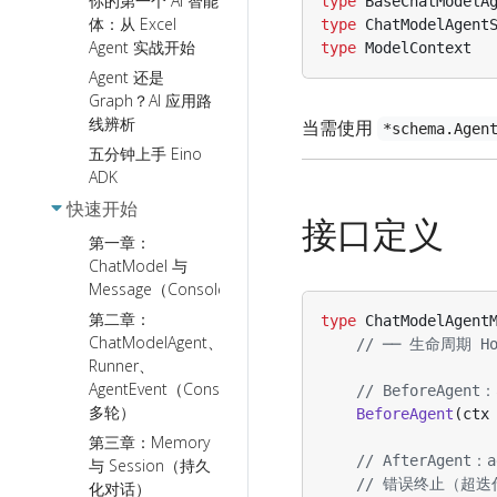
你的第一个 AI 智能
type
BaseChatModelA
体：从 Excel
type
ChatModelAgent
Agent 实战开始
type
ModelContext
Agent 还是
Graph？AI 应用路
线辨析
当需使用
*schema.Agen
五分钟上手 Eino
ADK
快速开始
接口定义
第一章：
ChatModel 与
Message（Console）
第二章：
type
ChatModelAgent
ChatModelAgent、
// ── 生命周期 Ho
Runner、
AgentEvent（Console
// BeforeAgen
多轮）
BeforeAgent
(
ctx
第三章：Memory
// AfterAgen
与 Session（持久
// 错误终止（超迭代
化对话）