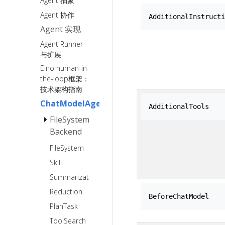
Agent 抽象
Callback 用户
明
手册
Agent 协作
AdditionalInstructi
Retriever 使用
CallOption 能
Agent 实现
说明
力与规范
Agent Runner
ChatModelAgent
ChatTemplate
Interrupt &
与扩展
使用说明
CheckPoint使
Plan-
ChatModel
Eino human-in-
ChatModel 使
用手册
Execute
Failover
the-loop框架：
用说明
Agent
功能文档
技术架构指南
ToolsNode&Tool
DeepAgents
ChatModelAgentMiddleware
使用说明
AdditionalTools
FileSystem
AgenticModel
如何创建一
Backend
使用说明[Beta]
个 tool ?
AgenticChatTemplate
Ark
FileSystem
使用说明[Beta]
Agentkit
Skill
Sandbox
AgenticToolsNode&Tool
Summarization
使用说明[Beta]
本地文件
Reduction
系统
BeforeChatModel
PlanTask
ToolSearch