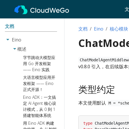
文档
文档
Eino
核心模块
ChatMode
Eino
概述
字节跳动大模型应
ChatModelAgentMiddlew
用 Go 开发框架
v0.8.0 引入，在后续
—— Eino 实践
大语言模型应用开
发框架 —— Eino
类型约定
正式开源！
Eino ADK：一文搞
本文使用默认
定 AI Agent 核心设
M = *sch
计模式，从 0 到 1
搭建智能体系统
用 Eino ADK 构建
type
ChatModelAgent