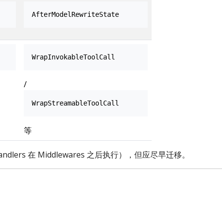
AfterModelRewriteState
WrapInvokableToolCall
/
WrapStreamableToolCall
等
lers 在 Middlewares 之后执行），但应尽早迁移。