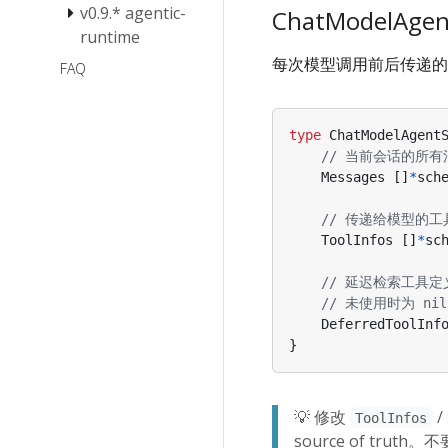
v0.9.* agentic-
Eino v0.8 不兼
ChatModelAgen
容更新
runtime
每次模型调用前后传递的
Eino V0.9 更新
FAQ
注意事项
type
ChatModelAgent
// 当前会话的所有
Messages
[]
*
sch
// 传递给模型的工具定义
ToolInfos
[]
*
sc
// 延迟检索工具定义（
// 未使用时为 nil
DeferredToolInf
}
💡 修改
/
ToolInfos
source of truth。