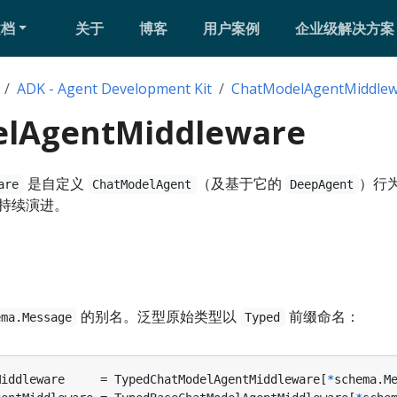
文档
关于
博客
用户案例
企业级解决方案
ADK - Agent Development Kit
ChatModelAgentMiddle
lAgentMiddleware
是自定义
（及基于它的
）行
are
ChatModelAgent
DeepAgent
版本持续演进。
的别名。泛型原始类型以
前缀命名：
ema.Message
Typed
Middleware
=
TypedChatModelAgentMiddleware
[
*
schema
.
M