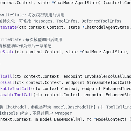
context
.
Context
,
state
*
ChatModelAgentState
)
(
context
.
Co
lRewriteState：每次模型调用前调用
被持久化，可修改 Messages、ToolInfos、DeferredToolInfos
iteState
(
ctx
context
.
Context
,
state
*
ChatModelAgentState
RewriteState：每次模型调用后调用
e 包含模型响应作为最后一条消息
teState
(
ctx
context
.
Context
,
state
*
ChatModelAgentState
,
─
olCall
(
ctx
context
.
Context
,
endpoint
InvokableToolCallEn
oolCall
(
ctx
context
.
Context
,
endpoint
StreamableToolCall
okableToolCall
(
ctx
context
.
Context
,
endpoint
EnhancedInv
eamableToolCall
(
ctx
context
.
Context
,
endpoint
EnhancedSt
装 ChatModel，参数类型为 model.BaseModel[M]（非 ToolCalling
thTools 绑定，不经过用户 wrapper
ontext
.
Context
,
m
model
.
BaseModel
[
M
],
mc
*
ModelContext
)