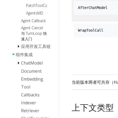
PatchToolCalls
AfterChatModel
AgentsMD
Agent Callback
Agent Cancel
WrapToolCall
与 TurnLoop 快
速入门
应用开发工具链
组件集成
Eino Dev 插件
安装指南
ChatModel
Eino Dev 可视
Document
OpenAI
化编排插件功能
指南
Embedding
ARK
当前版本两者可共存（Hand
Eino Dev 可视
Tool
化调试插件功能
Callbacks
指南
Indexer
上下文类型
Retriever