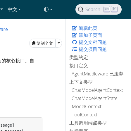
中文
Search
K
编辑此页
ware
添加子页面
提交文档问题
Toggle Dropdown
复制全文
提交项目问题
类型约定
为的核心接口。自
接口定义
AgentMiddleware 已废弃
上下文类型
ChatModelAgentContext
ChatModelAgentState
ModelContext
ToolContext
工具调用端点类型
essage
]