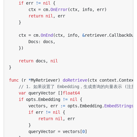
if
err
!=
nil
{
ctx
=
cm
.
OnError
(
ctx
,
info
,
err
)
return
nil
,
err
}
ctx
=
cm
.
OnEnd
(
ctx
,
info
,
&
retriever
.
CallbackOut
Docs
:
docs
,
})
return
docs
,
nil
}
func
(
r
*
MyRetriever
)
doRetrieve
(
ctx
context
.
Context
// 1. 如果设置了 Embedding，生成查询的向量表示 (注意
var
queryVector
[]
float64
if
opts
.
Embedding
!=
nil
{
vectors
,
err
:=
opts
.
Embedding
.
EmbedStrings
(
if
err
!=
nil
{
return
nil
,
err
}
queryVector
=
vectors
[
0
]