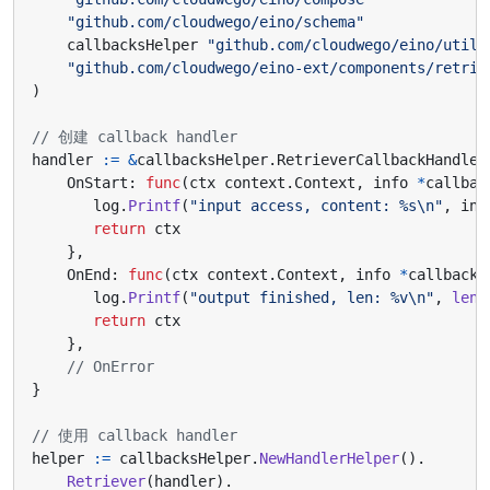
"github.com/cloudwego/eino/schema"
callbacksHelper
"github.com/cloudwego/eino/utils
"github.com/cloudwego/eino-ext/components/retrie
)
// 创建 callback handler
handler
:=
&
callbacksHelper
.
RetrieverCallbackHandler
OnStart
:
func
(
ctx
context
.
Context
,
info
*
callbac
log
.
Printf
(
"input access, content: %s\n"
,
inp
return
ctx
},
OnEnd
:
func
(
ctx
context
.
Context
,
info
*
callbacks
log
.
Printf
(
"output finished, len: %v\n"
,
len
(
return
ctx
},
// OnError
}
// 使用 callback handler
helper
:=
callbacksHelper
.
NewHandlerHelper
().
Retriever
(
handler
).