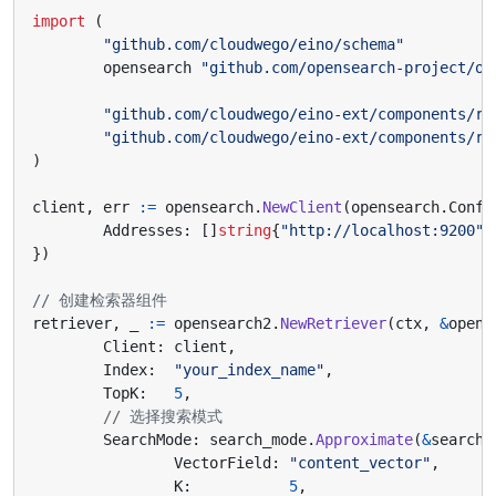
import
(
"github.com/cloudwego/eino/schema"
opensearch
"github.com/opensearch-project/op
"github.com/cloudwego/eino-ext/components/re
"github.com/cloudwego/eino-ext/components/re
)
client
,
err
:=
opensearch
.
NewClient
(
opensearch
.
Confi
Addresses
:
[]
string
{
"http://localhost:9200"
}
})
// 创建检索器组件
retriever
,
_
:=
opensearch2
.
NewRetriever
(
ctx
,
&
opens
Client
:
client
,
Index
:
"your_index_name"
,
TopK
:
5
,
// 选择搜索模式
SearchMode
:
search_mode
.
Approximate
(
&
search_
VectorField
:
"content_vector"
,
K
:
5
,