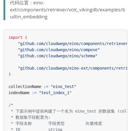
代码位置：eino-
ext/components/retriever/volc_vikingdb/examples/b
uiltin_embedding
import
(
"github.com/cloudwego/eino/components/retriever"
"github.com/cloudwego/eino/compose"
"github.com/cloudwego/eino/schema"
"github.com/cloudwego/eino-ext/components/retrie
)
collectionName
:=
"eino_test"
indexName
:=
"test_index_1"