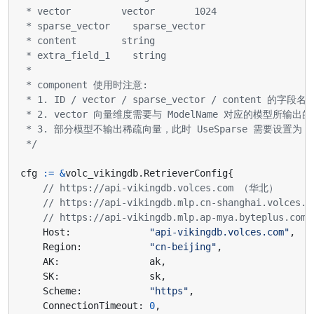
 */
cfg
:=
&
volc_vikingdb
.
RetrieverConfig
{
// https://api-vikingdb.volces.com （华北）
// https://api-vikingdb.mlp.cn-shanghai.volce
// https://api-vikingdb.mlp.ap-mya.byteplus.
Host
:
"api-vikingdb.volces.com"
,
Region
:
"cn-beijing"
,
AK
:
ak
,
SK
:
sk
,
Scheme
:
"https"
,
ConnectionTimeout
:
0
,