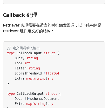
Callback 处理
Retriever 实现需要在适当的时机触发回调，以下结构体是
retriever 组件定义好的结构：
// 定义回调输入输出
type
CallbackInput
struct
{
Query
string
TopK
int
Filter
string
ScoreThreshold
*
float64
Extra
map
[
string
]
any
}
type
CallbackOutput
struct
{
Docs
[]
*
schema
.
Document
Extra
map
[
string
]
any