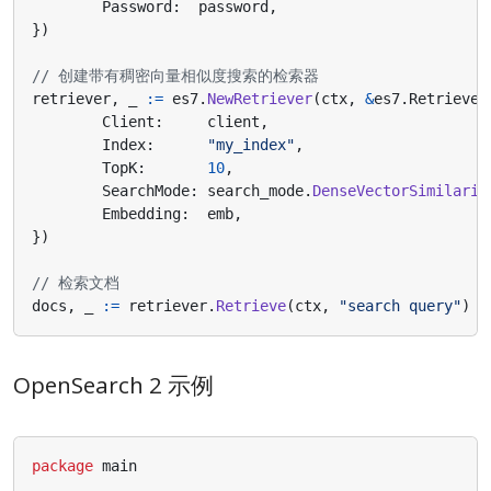
Password
:
password
,
})
// 创建带有稠密向量相似度搜索的检索器
retriever
,
_
:=
es7
.
NewRetriever
(
ctx
,
&
es7
.
Retriever
Client
:
client
,
Index
:
"my_index"
,
TopK
:
10
,
SearchMode
:
search_mode
.
DenseVectorSimilarit
Embedding
:
emb
,
})
// 检索文档
docs
,
_
:=
retriever
.
Retrieve
(
ctx
,
"search query"
)
OpenSearch 2 示例
package
main