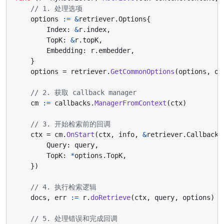
// 1. 处理选项
options
:=
&
retriever
.
Options
{
Index
:
&
r
.
index
,
TopK
:
&
r
.
topK
,
Embedding
:
r
.
embedder
,
}
options
=
retriever
.
GetCommonOptions
(
options
,
op
// 2. 获取 callback manager
cm
:=
callbacks
.
ManagerFromContext
(
ctx
)
// 3. 开始检索前的回调
ctx
=
cm
.
OnStart
(
ctx
,
info
,
&
retriever
.
CallbackI
Query
:
query
,
TopK
:
*
options
.
TopK
,
})
// 4. 执行检索逻辑
docs
,
err
:=
r
.
doRetrieve
(
ctx
,
query
,
options
)
// 5. 处理错误和完成回调