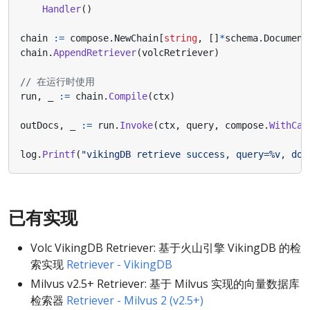
Handler
()
chain
:=
compose
.
NewChain
[
string
,
[]
*
schema
.
Document
chain
.
AppendRetriever
(
volcRetriever
)
// 在运行时使用
run
,
_
:=
chain
.
Compile
(
ctx
)
outDocs
,
_
:=
run
.
Invoke
(
ctx
,
query
,
compose
.
WithCal
log
.
Printf
(
"vikingDB retrieve success, query=%v, doc
已有实现
Volc VikingDB Retriever: 基于火山引擎 VikingDB 的检
索实现
Retriever - VikingDB
Milvus v2.5+ Retriever: 基于 Milvus 实现的向量数据库
检索器
Retriever - Milvus 2 (v2.5+)