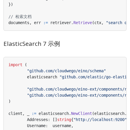
})
// 检索文档
documents
,
err
:=
retriever
.
Retrieve
(
ctx
,
"search qu
ElasticSearch 7 示例
import
(
"github.com/cloudwego/eino/schema"
elasticsearch
"github.com/elastic/go-elastic
"github.com/cloudwego/eino-ext/components/re
"github.com/cloudwego/eino-ext/components/re
)
client
,
_
:=
elasticsearch
.
NewClient
(
elasticsearch
.
C
Addresses
:
[]
string
{
"http://localhost:9200"
}
Username
:
username
,