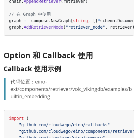
chain
.
AppendRetriever
(
retriever
)
// 在 Graph 中使用
graph
:=
compose
.
NewGraph
[
string
,
[]
*
schema
.
Document
graph
.
AddRetrieverNode
(
"retriever_node"
,
retriever
)
Option 和 Callback 使用
Callback 使用示例
代码位置：eino-
ext/components/retriever/volc_vikingdb/examples/b
uiltin_embedding
import
(
"github.com/cloudwego/eino/callbacks"
"github.com/cloudwego/eino/components/retriever"
"github.com/cloudwego/eino/compose"