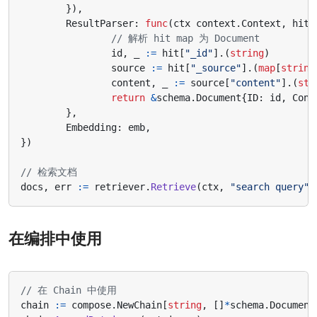
}),
ResultParser
:
func
(
ctx
context
.
Context
,
hit
// 解析 hit map 为 Document
id
,
_
:=
hit
[
"_id"
].(
string
)
source
:=
hit
[
"_source"
].(
map
[
string
content
,
_
:=
source
[
"content"
].(
str
return
&
schema
.
Document
{
ID
:
id
,
Cont
},
Embedding
:
emb
,
})
// 检索文档
docs
,
err
:=
retriever
.
Retrieve
(
ctx
,
"search query"
)
在编排中使用
// 在 Chain 中使用
chain
:=
compose
.
NewChain
[
string
,
[]
*
schema
.
Document