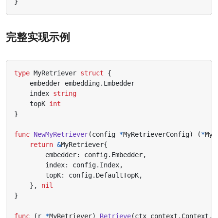
}
完整实现示例
type
MyRetriever
struct
{
embedder
embedding
.
Embedder
index
string
topK
int
}
func
NewMyRetriever
(
config
*
MyRetrieverConfig
)
(
*
MyR
return
&
MyRetriever
{
embedder
:
config
.
Embedder
,
index
:
config
.
Index
,
topK
:
config
.
DefaultTopK
,
},
nil
}
func
(
r
*
MyRetriever
)
Retrieve
(
ctx
context
.
Context
,