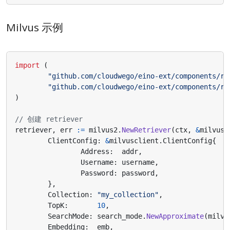
Milvus 示例
import
(
"github.com/cloudwego/eino-ext/components/re
"github.com/cloudwego/eino-ext/components/re
)
// 创建 retriever
retriever
,
err
:=
milvus2
.
NewRetriever
(
ctx
,
&
milvus2
ClientConfig
:
&
milvusclient
.
ClientConfig
{
Address
:
addr
,
Username
:
username
,
Password
:
password
,
},
Collection
:
"my_collection"
,
TopK
:
10
,
SearchMode
:
search_mode
.
NewApproximate
(
milvu
Embedding
:
emb
,