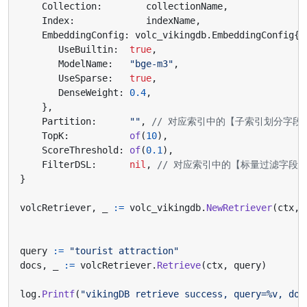
Collection
:
collectionName
,
Index
:
indexName
,
EmbeddingConfig
:
volc_vikingdb
.
EmbeddingConfig
{
UseBuiltin
:
true
,
ModelName
:
"bge-m3"
,
UseSparse
:
true
,
DenseWeight
:
0.4
,
},
Partition
:
""
,
// 对应索引中的【子索引划分字段
TopK
:
of
(
10
),
ScoreThreshold
:
of
(
0.1
),
FilterDSL
:
nil
,
// 对应索引中的【标量过滤字段】，未设置
}
volcRetriever
,
_
:=
volc_vikingdb
.
NewRetriever
(
ctx
,
query
:=
"tourist attraction"
docs
,
_
:=
volcRetriever
.
Retrieve
(
ctx
,
query
)
log
.
Printf
(
"vikingDB retrieve success, query=%v, doc