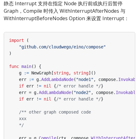
静态 Interrupt 支持在指定 Node 执行前或执行后暂停
Graph，Compile 时传入 WithInterruptAfterNodes 与
WithInterruptBeforeNodes Option 来设置 Interrupt：
import
(
"github.com/cloudwego/eino/compose"
)
func
main
()
{
g
:=
NewGraph
[
string
,
string
]()
err
:=
g
.
AddLambdaNode
(
"node1"
,
compose
.
Invokabl
if
err
!=
nil
{
/* error handle */
}
err
=
g
.
AddLambdaNode
(
"node2"
,
compose
.
Invokable
if
err
!=
nil
{
/* error handle */
}
    */
err
=
g
.
Compile
(
ctx
,
compose
.
WithInterruptAfterN