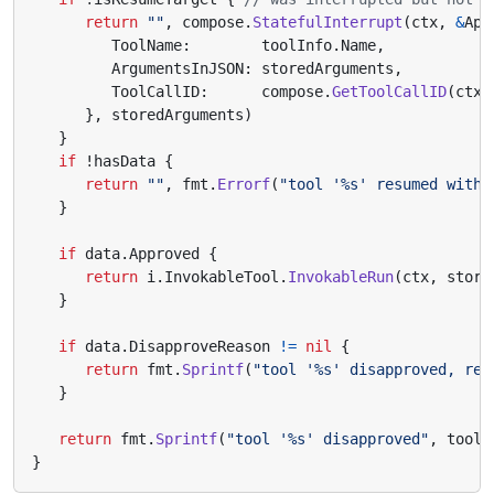
return
""
,
compose
.
StatefulInterrupt
(
ctx
,
&
App
ToolName
:
toolInfo
.
Name
,
ArgumentsInJSON
:
storedArguments
,
ToolCallID
:
compose
.
GetToolCallID
(
ctx
)
},
storedArguments
)
}
if
!
hasData
{
return
""
,
fmt
.
Errorf
(
"tool '%s' resumed with 
}
if
data
.
Approved
{
return
i
.
InvokableTool
.
InvokableRun
(
ctx
,
store
}
if
data
.
DisapproveReason
!=
nil
{
return
fmt
.
Sprintf
(
"tool '%s' disapproved, rea
}
return
fmt
.
Sprintf
(
"tool '%s' disapproved"
,
toolI
}