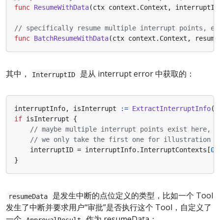
func
ResumeWithData
(
ctx
context
.
Context
,
interruptID
// specifically resume multiple interrupt points, ea
func
BatchResumeWithData
(
ctx
context
.
Context
,
resume
其中，
是从 interrupt error 中获取的：
InterruptID
interruptInfo
,
isInterrupt
:=
ExtractInterruptInfo
(
e
if
isInterrupt
{
// maybe multiple interrupt points exist here,
// we only take the first one for illustration p
interruptID
=
interruptInfo
.
InterruptContexts
[
0
]
}
是发生中断的点位定义的类型，比如一个 Tool
resumeData
发生了中断并要求用户“审批”是否执行这个 Tool，自定义了
一个
作为 resumeData：
ApprovalResult