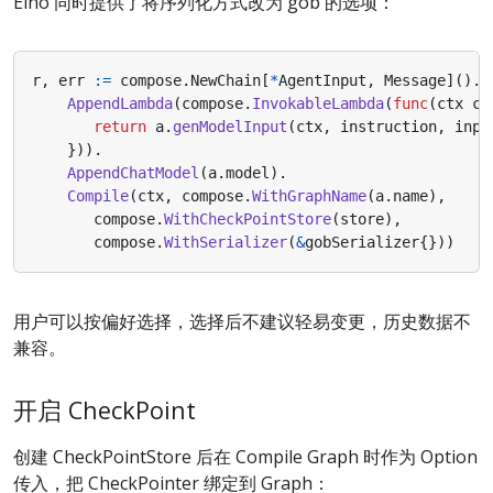
Eino 同时提供了将序列化方式改为 gob 的选项：
r
,
err
:=
compose
.
NewChain
[
*
AgentInput
,
Message
]().
AppendLambda
(
compose
.
InvokableLambda
(
func
(
ctx
co
return
a
.
genModelInput
(
ctx
,
instruction
,
inpu
})).
AppendChatModel
(
a
.
model
).
Compile
(
ctx
,
compose
.
WithGraphName
(
a
.
name
),
compose
.
WithCheckPointStore
(
store
),
compose
.
WithSerializer
(
&
gobSerializer
{}))
用户可以按偏好选择，选择后不建议轻易变更，历史数据不
兼容。
开启 CheckPoint
创建 CheckPointStore 后在 Compile Graph 时作为 Option
传入，把 CheckPointer 绑定到 Graph：