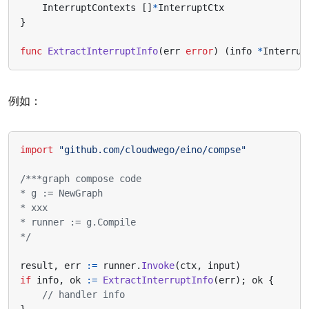
InterruptContexts
[]
*
InterruptCtx
}
func
ExtractInterruptInfo
(
err
error
)
(
info
*
Interrup
例如：
import
"github.com/cloudwego/eino/compse"
*/
result
,
err
:=
runner
.
Invoke
(
ctx
,
input
)
if
info
,
ok
:=
ExtractInterruptInfo
(
err
);
ok
{
// handler info
}