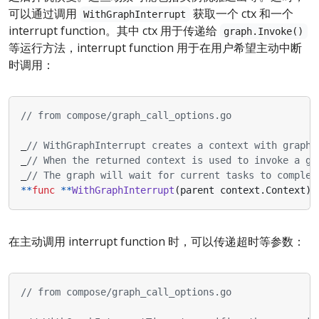
可以通过调用
获取一个 ctx 和一个
WithGraphInterrupt
interrupt function。其中 ctx 用于传递给
graph.Invoke()
等运行方法，interrupt function 用于在用户希望主动中断
时调用：
// from compose/graph_call_options.go
_
// WithGraphInterrupt creates a context with graph 
_
// When the returned context is used to invoke a gr
_
// The graph will wait for current tasks to complet
**
func
**
WithGraphInterrupt
(
parent
context
.
Context
)
在主动调用 interrupt function 时，可以传递超时等参数：
// from compose/graph_call_options.go