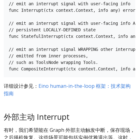
// emit an interrupt signal with user-facing info

func Interrupt(ctx context.Context, info any) error

// emit an interrupt signal with user-facing info AS 
// persistent LOCALLY-DEFINED state

func StatefulInterrupt(ctx context.Context, info any,
// emit an interrupt signal WRAPPING other interrupt 
// emitted from inner processes, 

// such as ToolsNode wrapping Tools.

详细设计参见：
Eino human-in-the-loop 框架：技术架构
指南
外部主动 Interrupt
有时，我们希望能在 Graph 外部主动触发中断，保存现场，
之后择机恢复。这些场景可能包括实例优雅退出等。这时，