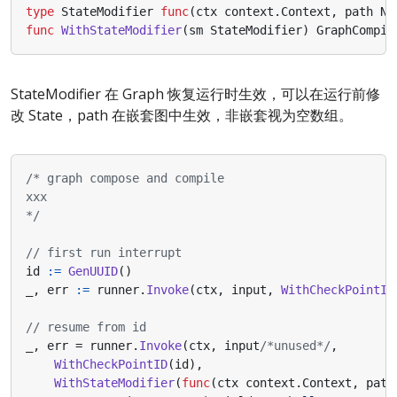
type
StateModifier
func
(
ctx
context
.
Context
,
path
No
func
WithStateModifier
(
sm
StateModifier
)
GraphCompil
StateModifier 在 Graph 恢复运行时生效，可以在运行前修
改 State，path 在嵌套图中生效，非嵌套视为空数组。
*/
// first run interrupt
id
:=
GenUUID
()
_
,
err
:=
runner
.
Invoke
(
ctx
,
input
,
WithCheckPointID
// resume from id
_
,
err
=
runner
.
Invoke
(
ctx
,
input
/*unused*/
,
WithCheckPointID
(
id
),
WithStateModifier
(
func
(
ctx
context
.
Context
,
path