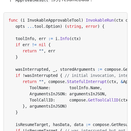
func
(
i
InvokableApprovableTool
)
InvokableRun
(
ctx
co
opts
...
tool
.
Option
)
(
string
,
error
)
{
toolInfo
,
err
:=
i
.
Info
(
ctx
)
if
err
!=
nil
{
return
""
,
err
}
wasInterrupted
,
_
,
storedArguments
:=
compose
.
Get
if
!
wasInterrupted
{
// initial invocation, inter
return
""
,
compose
.
StatefulInterrupt
(
ctx
,
&
App
ToolName
:
toolInfo
.
Name
,
ArgumentsInJSON
:
argumentsInJSON
,
ToolCallID
:
compose
.
GetToolCallID
(
ctx
)
},
argumentsInJSON
)
}
isResumeTarget
,
hasData
,
data
:=
compose
.
GetResum
if
!
isResumeTarget
{
// was interrupted but not e