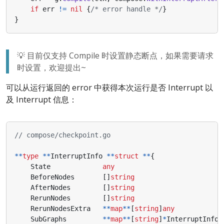
if
err
!=
nil
{
/* error handle */
}
}
💡 目前仅支持 Compile 时设置静态断点，如果需要请求
时设置，欢迎提出~
可以从运行返回的 error 中获得本次运行是否 Interrupt 以
及 Interrupt 信息：
// compose/checkpoint.go
**
type
**
InterruptInfo
**
struct
**
{
State
any
BeforeNodes
[]
string
AfterNodes
[]
string
RerunNodes
[]
string
RerunNodesExtra
**
map
**
[
string
]
any
SubGraphs
**
map
**
[
string
]
*
InterruptInfo