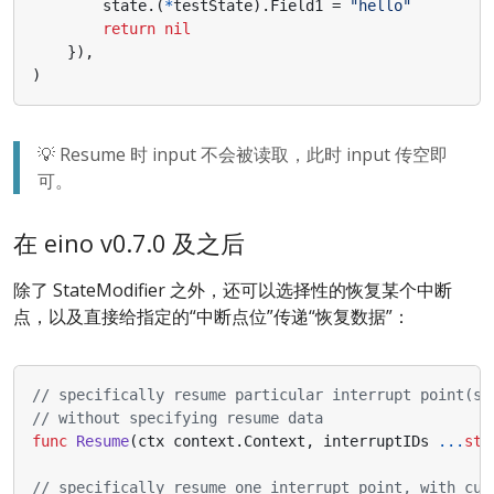
state
.(
*
testState
).
Field1
=
"hello"
return
nil
}),
)
💡 Resume 时 input 不会被读取，此时 input 传空即
可。
在 eino v0.7.0 及之后
除了 StateModifier 之外，还可以选择性的恢复某个中断
点，以及直接给指定的“中断点位”传递“恢复数据”：
// specifically resume particular interrupt point(s)
// without specifying resume data
func
Resume
(
ctx
context
.
Context
,
interruptIDs
...
str
// specifically resume one interrupt point, with cus