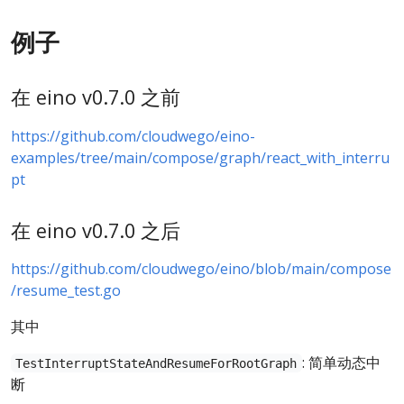
例子
在 eino v0.7.0 之前
https://github.com/cloudwego/eino-
examples/tree/main/compose/graph/react_with_interru
pt
在 eino v0.7.0 之后
https://github.com/cloudwego/eino/blob/main/compose
/resume_test.go
其中
: 简单动态中
TestInterruptStateAndResumeForRootGraph
断