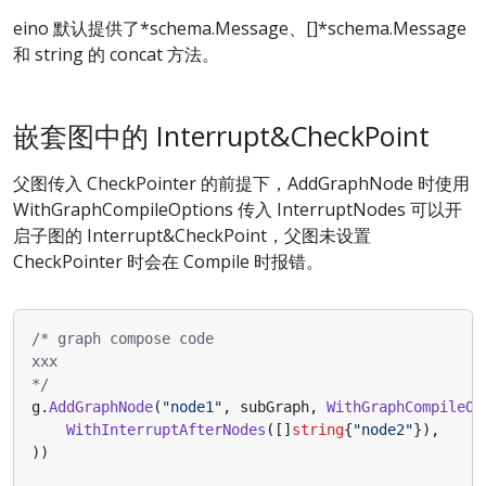
eino 默认提供了*schema.Message、[]*schema.Message
和 string 的 concat 方法。
嵌套图中的 Interrupt&CheckPoint
父图传入 CheckPointer 的前提下，AddGraphNode 时使用
WithGraphCompileOptions 传入 InterruptNodes 可以开
启子图的 Interrupt&CheckPoint，父图未设置
CheckPointer 时会在 Compile 时报错。
*/
g
.
AddGraphNode
(
"node1"
,
subGraph
,
WithGraphCompileOp
WithInterruptAfterNodes
([]
string
{
"node2"
}),
))