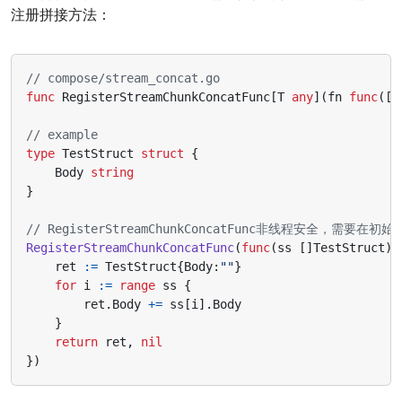
注册拼接方法：
// compose/stream_concat.go
func
RegisterStreamChunkConcatFunc
[
T
any
](
fn
func
([]
// example
type
TestStruct
struct
{
Body
string
}
// RegisterStreamChunkConcatFunc非线程安全，需要在
RegisterStreamChunkConcatFunc
(
func
(
ss
[]
TestStruct
)(
ret
:=
TestStruct
{
Body
:
""
}
for
i
:=
range
ss
{
ret
.
Body
+=
ss
[
i
].
Body
}
return
ret
,
nil
})