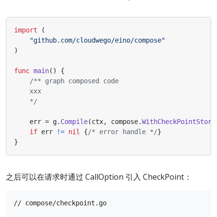
import
(
"github.com/cloudwego/eino/compose"
)
func
main
()
{
    */
err
=
g
.
Compile
(
ctx
,
compose
.
WithCheckPointStore
if
err
!=
nil
{
/* error handle */
}
}
之后可以在请求时通过 CallOption 引入 CheckPoint：
// compose/checkpoint.go
