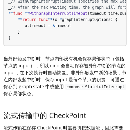
_
// WithGraphInterruptTimeout specifies the max wait
_
// After the max waiting time, the graph will force
**
func
**
WithGraphInterruptTimeout
(
timeout
time
.
Dura
**
return
func
**
(
o
*
graphInterruptOptions
)
{
o
.
timeout
=
&
timeout
}
}
当外部触发中断时，节点内部没有机会保存局部状态（包括
节点的 input），所以 eino 会自动保存被外部中断的节点的
input，在下次执行时自动恢复。非外部触发中断的场景，节
点内部发起中断时，保存 input 是每个节点的职责，可通过
保存到 graph state 中或使用
compose.StatefulInterrupt
保存局部状态。
流式传输中的 CheckPoint
流式传输在保存 CheckPoint 时需要拼接数据流，因此需要