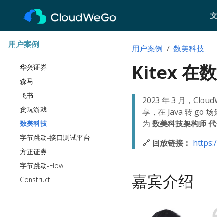
用户案例
用户案例
数美科技
Kitex
华兴证券
森马
飞书
2023 年 3 月，
贪玩游戏
享，在 Java 转 
为
数美科技架构师 
数美科技
字节跳动-接口测试平台
🔗 回放链接：
https:
方正证券
字节跳动-Flow
嘉宾介绍
Construct