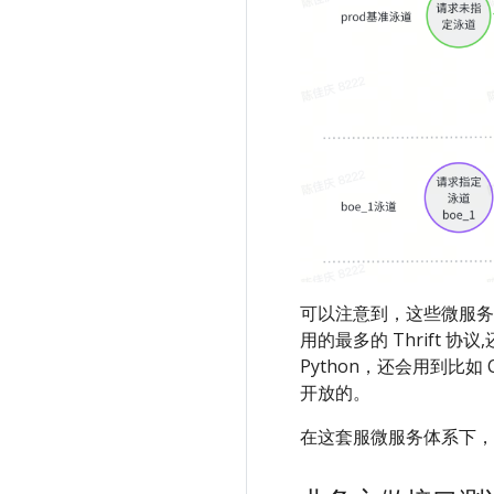
可以注意到，这些微服务所
用的最多的 Thrift 协议,
Python，还会用到比如
开放的。
在这套服微服务体系下，