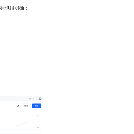
标也很明确：