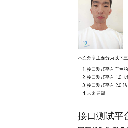
本次分享主要分为以下三
接口测试平台产生的
接口测试平台 1.0 
接口测试平台 2.0 结
未来展望
接口测试平