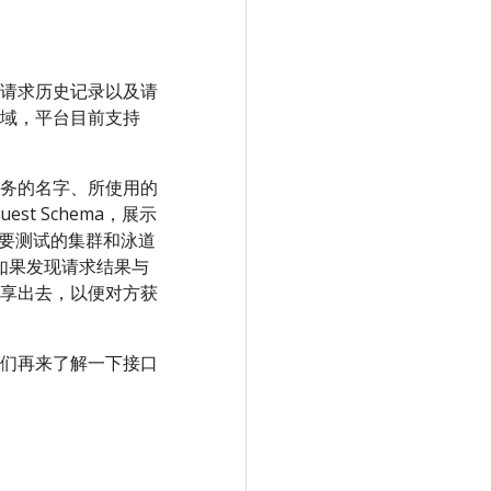
请求历史记录以及请
域，平台目前支持
务的名字、所使用的
st Schema，展示
配置好要测试的集群和泳道
。如果发现请求结果与
享出去，以便对方获
们再来了解一下接口