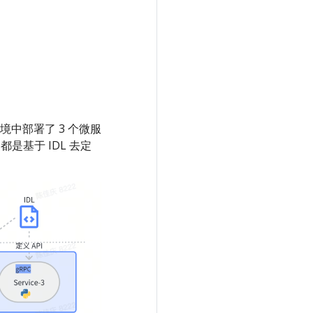
中部署了 3 个微服
它们都是基于 IDL 去定