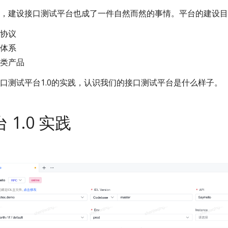
，建设接口测试平台也成了一件自然而然的事情。平台的建设目
P 协议
体系
类产品
口测试平台1.0的实践，认识我们的接口测试平台是什么样子。
1.0 实践