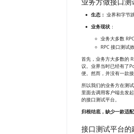
业务方做接口测
生态：
业界和字节跳动
业务现状
：
业务大多数 RPC 
RPC 接口测试
首先，业务方大多数的 RPC 
议。业界当时已经有了Po
便。然而，并没有一款接口
所以我们的业务方在测试 
里面去调用客户端去发起
的接口测试平台。
归根结底，缺少一款适配
接口测试平台的