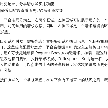
历史记录、分享请求等实用功能
间/接口维度查看历史记录等组织功能
，平台布局分为左、右两个区域。左侧区域可以展示用户的一个
用户访问常用的请求数据。同时，右侧区域是一个请求编辑的区
协议类型。
口测试的时候，需要先去配置好要测试的接口信息，包括被测服
口。这些信息配置好之后，平台会根据 IDL 的定义去解析出 Reque
 这一栏，用户可快捷地编辑 Request Body 来构造请求。接着，
发起接口测试，执行结果将展示在 Response Body这一栏
人协助排查，可以点击右上角的分享按钮，将这次的请求历史分
行分析。
接口测试的一个常规流程，在对平台有了感官上的认识之后，我
案。