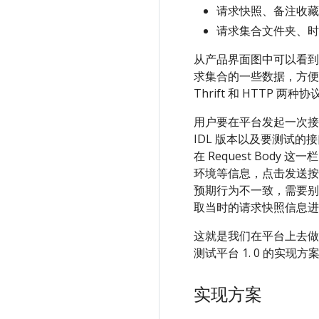
请求快照、备注收藏
请求集合文件夹、时
从产品界面图中可以看到
求集合的一些数据，方便
Thrift 和 HTTP 两种
用户要在平台发起一次接
IDL 版本以及要测试的接
在 Request Body
环境等信息，点击发送按钮
预期行为不一致，需要别
取当时的请求快照信息进
这就是我们在平台上去做
测试平台 1. 0 的实现方
实现方案