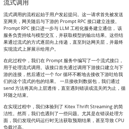
流式调用
流式调用的流程起始于用户发起提问。这一请求首先被发送
至网关，网关随后与下游的 Prompt RPC 接口建立连接。
Prompt RPC 接口进一步与 LLM 工程化服务建立通信， 该
服务负责持续与模型交互，并获取模型的输出结果。这些结
果通过流式的方式逐层向上传递，直至到达网关层，并最终
实现流式上屏展示给用户。
在此过程中，我们在 Prompt 服务中编写了一个流式接口，
用于处理流式调用。该接口首先通过调用下游接口建立与下
游的连接，然后通过一个 for 循环不断地去接收下游吐给我
们的这个流式的包的结果。 一旦接收到数据包，我们通过
send 方法将其向上层透传，直至遇到错误或流关闭为止，循
环随之结束。
在实现过程中，我们体验到了 Kitex Thrift Streaming 的简
洁性。然而，我们也遇到了一些问题。尤其是在错误处理方
面，我们发现代码运行时无法获取预期结果，甚至导致 CPU
负载过高。