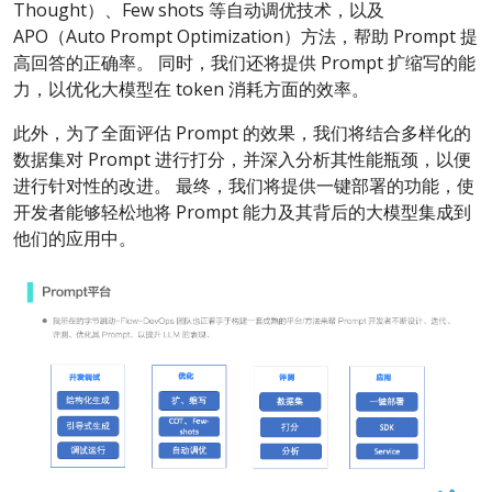
Thought）、Few shots 等自动调优技术，以及
APO（Auto Prompt Optimization）方法，帮助 Prompt 提
高回答的正确率。 同时，我们还将提供 Prompt 扩缩写的能
力，以优化大模型在 token 消耗方面的效率。
此外，为了全面评估 Prompt 的效果，我们将结合多样化的
数据集对 Prompt 进行打分，并深入分析其性能瓶颈，以便
进行针对性的改进。 最终，我们将提供一键部署的功能，使
开发者能够轻松地将 Prompt 能力及其背后的大模型集成到
他们的应用中。