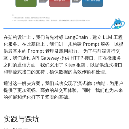
在架构设计上，我们首先对标 LangChain，建立 LLM 工程
化服务。在此基础上，我们进一步构建 Prompt 服务，以提
供最基本的 Prompt 管理及应用能力。 为了与前端进行交
互，我们通过 API Gateway 提供 HTTP 接口。而在微服务
之间的通信方面，我们采用了 Kitex 框架，以提供流式接口
和非流式接口的支持，确保数据的高效传输和处理。
通过这一解决方案，我们成功实现了流式输出功能，为用户
提供了更加流畅、高效的AI交互体验。同时，我们也为未来
的扩展和优化打下了坚实的基础。
实践与踩坑