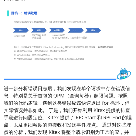
进一步分析错误日志后，我们发现在单个请求中存在错误信
息，特别是关于首包的 QPM（查询每秒）超限问题。按照
我们的代码逻辑，遇到这类错误应该快速退出 for 循环，但
实际情况并非如此。 于是，我们开始利用 Kitex 提供的排查
手段进行问题定位。Kitex 提供了 RPCStart 和 RPCEnd 的埋
点，以及更细粒度的包接收和发送事件埋点。 通过对这些埋
点的分析，我们发现 Kitex 将整个请求识别为正常响应，并