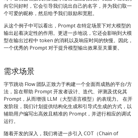
向它问好时，它会引导我们说出自己的名字，并为我们取一
个可爱的昵称，然后给予我们鼓励和宽慰。
从这个例子中可以看出，Prompt 在特定场景下对大模型的
输出起着决定性的作用。更进一步地说，它还会影响到大模
型在输出过程中 token 的消耗以及响应时间的快慢。因此，
一个优秀的 Prompt 对于提升模型输出效果至关重要。
需求场景
字节跳动 Flow 团队正致力于构建一个全面而成熟的平台/方
法，旨在帮助 Prompt 开发者设计、迭代、评测及优化其
Prompt，从而增强 LLM（大型语言模型）的表现力。 在开
发阶段，我们计划提供结构化生成和引导式生成的方式，以
辅助用户编写出高效且精准的 Prompt，并进行相应的调试
运行。
随着开发的深入，我们将进一步引入 COT（Chain of