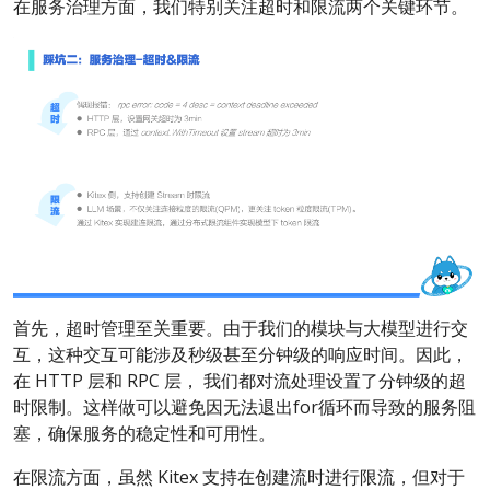
在服务治理方面，我们特别关注超时和限流两个关键环节。
首先，超时管理至关重要。由于我们的模块与大模型进行交
互，这种交互可能涉及秒级甚至分钟级的响应时间。因此，
在 HTTP 层和 RPC 层， 我们都对流处理设置了分钟级的超
时限制。这样做可以避免因无法退出for循环而导致的服务阻
塞，确保服务的稳定性和可用性。
在限流方面，虽然 Kitex 支持在创建流时进行限流，但对于