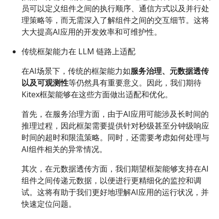
员可以定义组件之间的执行顺序、通信方式以及并行处
理策略等，而无需深入了解组件之间的交互细节。这将
大大提高AI应用的开发效率和可维护性。
传统框架能力在 LLM 链路上适配
在AI场景下，传统的框架能力如
服务治理、元数据透传
以及可观测性
等仍然具有重要意义。因此，我们期待
Kitex框架能够在这些方面做出适配和优化。
首先，在服务治理方面，由于AI应用可能涉及长时间的
推理过程，因此框架需要提供针对秒级甚至分钟级响应
时间的超时和限流策略。同时，还需要考虑如何处理与
AI组件相关的异常情况。
其次，在元数据透传方面，我们期望框架能够支持在AI
组件之间传递元数据，以便进行更精细化的监控和调
试。这将有助于我们更好地理解AI应用的运行状况，并
快速定位问题。